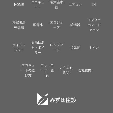
エコキュ
電気温水
HOME
エアコン
IH
ート
器
インター
浴室暖房
エコジョ
蓄電池
給湯器
ホン・ド
乾燥機
ーズ
アホン
石油給湯
ウォシュ
レンジフ
器・ボイ
換気扇
トイレ
レット
ード
ラー
エコキュ
エラーコ
よくある
ートの選
ード一覧
会社案内
質問
び方
表