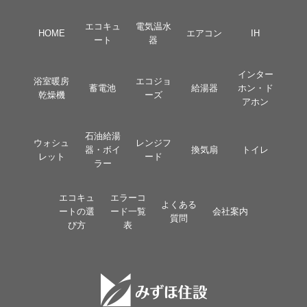
エコキュ
電気温水
HOME
エアコン
IH
ート
器
インター
浴室暖房
エコジョ
蓄電池
給湯器
ホン・ド
乾燥機
ーズ
アホン
石油給湯
ウォシュ
レンジフ
器・ボイ
換気扇
トイレ
レット
ード
ラー
エコキュ
エラーコ
よくある
ートの選
ード一覧
会社案内
質問
び方
表