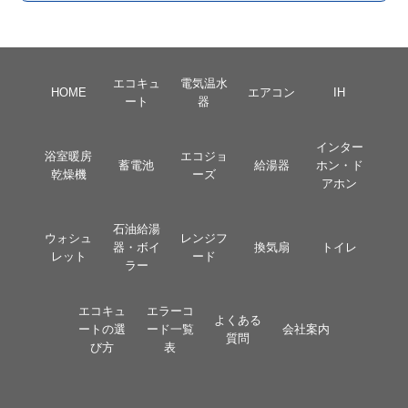
エコキュ
電気温水
HOME
エアコン
IH
ート
器
インター
浴室暖房
エコジョ
蓄電池
給湯器
ホン・ド
乾燥機
ーズ
アホン
石油給湯
ウォシュ
レンジフ
器・ボイ
換気扇
トイレ
レット
ード
ラー
エコキュ
エラーコ
よくある
ートの選
ード一覧
会社案内
質問
び方
表