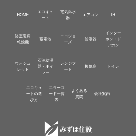
エコキュ
電気温水
HOME
エアコン
IH
ート
器
インター
浴室暖房
エコジョ
蓄電池
給湯器
ホン・ド
乾燥機
ーズ
アホン
石油給湯
ウォシュ
レンジフ
器・ボイ
換気扇
トイレ
レット
ード
ラー
エコキュ
エラーコ
よくある
ートの選
ード一覧
会社案内
質問
び方
表