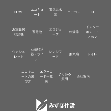
エコキュ
電気温水
HOME
エアコン
IH
ート
器
インター
浴室暖房
エコジョ
蓄電池
給湯器
ホン・ド
乾燥機
ーズ
アホン
石油給湯
ウォシュ
レンジフ
器・ボイ
換気扇
トイレ
レット
ード
ラー
エコキュ
エラーコ
よくある
ートの選
ード一覧
会社案内
質問
び方
表