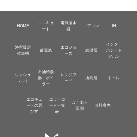
エコキュ
電気温水
HOME
エアコン
IH
ート
器
インター
浴室暖房
エコジョ
蓄電池
給湯器
ホン・ド
乾燥機
ーズ
アホン
石油給湯
ウォシュ
レンジフ
器・ボイ
換気扇
トイレ
レット
ード
ラー
エコキュ
エラーコ
よくある
ートの選
ード一覧
会社案内
質問
び方
表