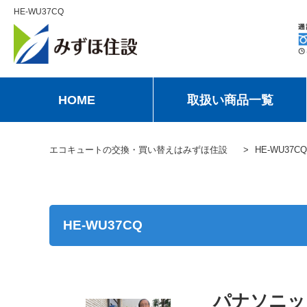
HE-WU37CQ
HOME
取扱い商品一覧
エコキュートの交換・買い替えはみずほ住設
HE-WU37CQ
HE-WU37CQ
パナソニッ