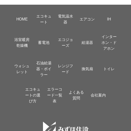
エコキュ
電気温水
HOME
エアコン
IH
ート
器
インター
浴室暖房
エコジョ
蓄電池
給湯器
ホン・ド
乾燥機
ーズ
アホン
石油給湯
ウォシュ
レンジフ
器・ボイ
換気扇
トイレ
レット
ード
ラー
エコキュ
エラーコ
よくある
ートの選
ード一覧
会社案内
質問
び方
表