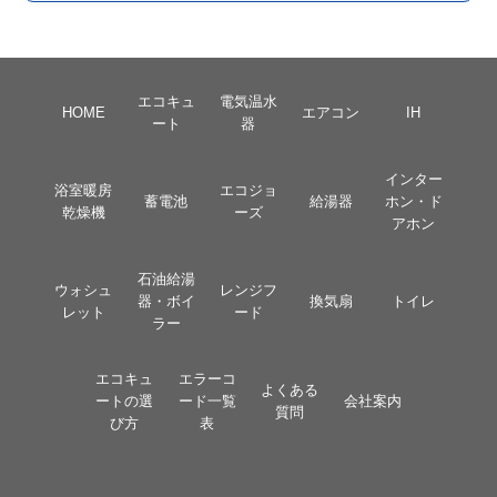
エコキュ
電気温水
HOME
エアコン
IH
ート
器
インター
浴室暖房
エコジョ
蓄電池
給湯器
ホン・ド
乾燥機
ーズ
アホン
石油給湯
ウォシュ
レンジフ
器・ボイ
換気扇
トイレ
レット
ード
ラー
エコキュ
エラーコ
よくある
ートの選
ード一覧
会社案内
質問
び方
表