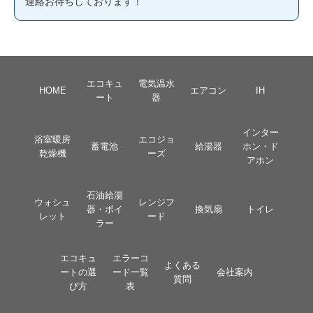
連絡お待ちしております！
エコキュ
電気温水
HOME
エアコン
IH
ート
器
インター
浴室暖房
エコジョ
蓄電池
給湯器
ホン・ド
乾燥機
ーズ
アホン
石油給湯
ウォシュ
レンジフ
器・ボイ
換気扇
トイレ
レット
ード
ラー
エコキュ
エラーコ
よくある
ートの選
ード一覧
会社案内
質問
び方
表