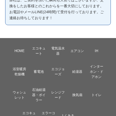
換をしたお客様とのこれからを一番大切にしております。
お電話やメールLINE(24時間)て受付を行っております。ご
連絡お待ちしております！
エコキュ
電気温水
HOME
エアコン
IH
ート
器
インター
浴室暖房
エコジョ
蓄電池
給湯器
ホン・ド
乾燥機
ーズ
アホン
石油給湯
ウォシュ
レンジフ
器・ボイ
換気扇
トイレ
レット
ード
ラー
エコキュ
エラーコ
よくある