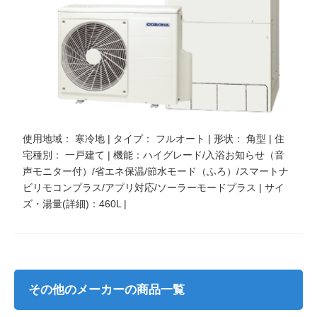
使用地域： 寒冷地 | タイプ： フルオート | 形状： 角型 | 住
宅種別： 一戸建て | 機能：ハイグレード/入浴お知らせ（音
声モニター付）/省エネ保温/節水モード（ふろ）/スマートナ
ビリモコンプラス/アプリ対応/ソーラーモードプラス | サイ
ズ・湯量(詳細)：460L |
その他のメーカーの商品一覧