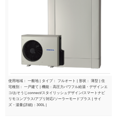
使用地域： 一般地 | タイプ： フルオート | 形状： 薄型 | 住
宅種別： 一戸建て | 機能：高圧力パワフル給湯・デザインエ
コ/おそうじconnect/スタイリッシュデザイン/スマートナビ
リモコンプラス/アプリ対応/ソーラーモードプラス | サイ
ズ・湯量(詳細)：300L |