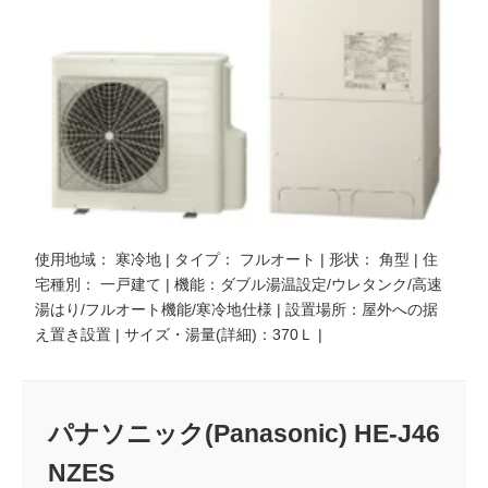
使用地域： 寒冷地 | タイプ： フルオート | 形状： 角型 | 住
宅種別： 一戸建て | 機能：ダブル湯温設定/ウレタンク/高速
湯はり/フルオート機能/寒冷地仕様 | 設置場所：屋外への据
え置き設置 | サイズ・湯量(詳細)：370Ｌ |
パナソニック(Panasonic) HE-J46
NZES