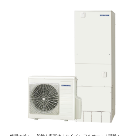
使用地域： 一般地 | 塩害地 | タイプ： フルオート | 形状：