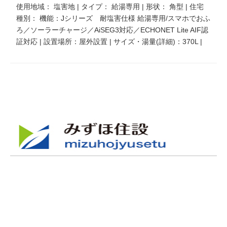
使用地域： 塩害地 | タイプ： 給湯専用 | 形状： 角型 | 住宅
種別： 機能：Jシリーズ 耐塩害仕様 給湯専用/スマホでおふ
ろ／ソーラーチャージ／AiSEG3対応／ECHONET Lite AIF認
証対応 | 設置場所：屋外設置 | サイズ・湯量(詳細)：370L |