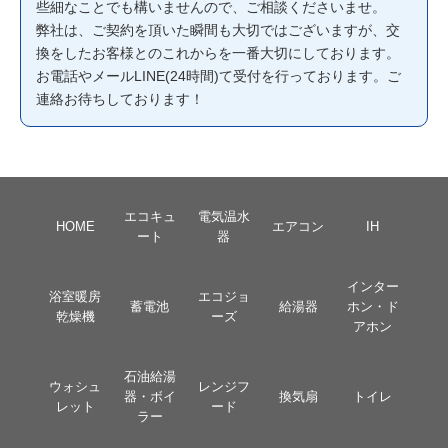
些細なことでも構いませんので、ご相談くださいませ。
弊社は、ご契約を頂いた瞬間も大切ではございますが、交
換をしたお客様とのこれからを一番大切にしております。
お電話やメールLINE(24時間)て受付を行っております。ご
連絡お待ちしております！
エコキュ
電気温水
HOME
エアコン
IH
ート
器
インター
浴室暖房
エコジョ
蓄電池
給湯器
ホン・ド
乾燥機
ーズ
アホン
石油給湯
ウォシュ
レンジフ
器・ボイ
換気扇
トイレ
レット
ード
ラー