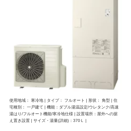
使用地域： 寒冷地 | タイプ： フルオート | 形状： 角型 | 住
宅種別： 一戸建て | 機能：ダブル湯温設定/ウレタンク/高速
湯はり/フルオート機能/寒冷地仕様 | 設置場所：屋外への据
え置き設置 | サイズ・湯量(詳細)：370Ｌ |