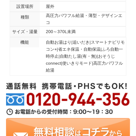
設置場所
屋外
高圧力パワフル給湯・薄型・デザインエ
種類
コ
サイズ・湯量
200～370L未満
機能
自動お湯はり|追いだき|スマートナビリモ
コン+|省エネ保温・自動保温|ふろ自動一
時停止|自動たし湯(有・無)|おそうじ
connect|使いきりモード|高圧力パワフル
給湯