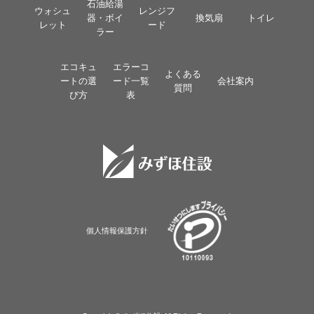
石油給湯
ウォシュ
レンジフ
器・ボイ
換気扇
トイレ
レット
ード
ラー
エコキュ
エラーコ
よくある
ートの選
ード一覧
会社案内
質問
び方
表
個人情報保護方針