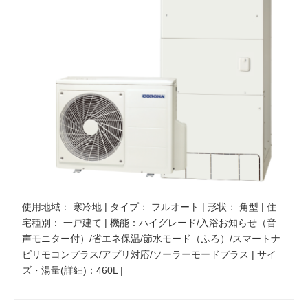
使用地域： 寒冷地 | タイプ： フルオート | 形状： 角型 | 住
宅種別： 一戸建て | 機能：ハイグレード/入浴お知らせ（音
声モニター付）/省エネ保温/節水モード（ふろ）/スマートナ
ビリモコンプラス/アプリ対応/ソーラーモードプラス | サイ
ズ・湯量(詳細)：460L |