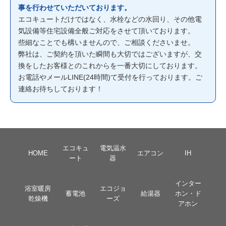
事を行わせていただいております。
エコキュートだけではなく、水栓などの水回り、その他電
気設備等住宅設備全般ご対応をさせて頂いております。
些細なことでも構いませんので、ご相談くださいませ。
弊社は、ご契約を頂いた瞬間も大切ではございますが、交
換をしたお客様とのこれからを一番大切にしております。
お電話やメールLINE(24時間)て受付を行っております。ご
連絡お待ちしております！
エコキュ
電気温水
HOME
エアコン
IH
ート
器
インター
浴室暖房
エコジョ
蓄電池
給湯器
ホン・ド
乾燥機
ーズ
アホン