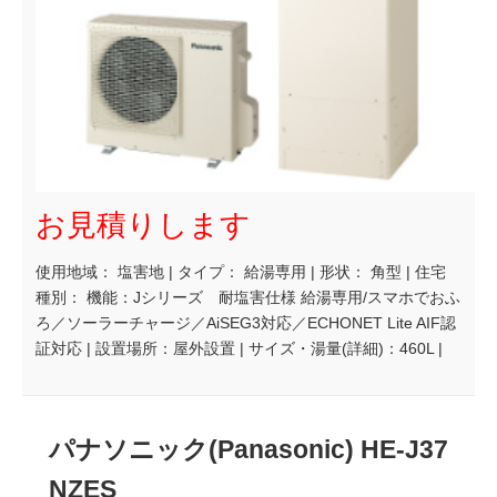
お見積りします
使用地域： 塩害地 | タイプ： 給湯専用 | 形状： 角型 | 住宅
種別： 機能：Jシリーズ 耐塩害仕様 給湯専用/スマホでおふ
ろ／ソーラーチャージ／AiSEG3対応／ECHONET Lite AIF認
証対応 | 設置場所：屋外設置 | サイズ・湯量(詳細)：460L |
パナソニック(Panasonic) HE-J37
NZES