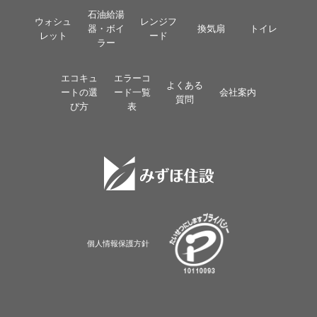
石油給湯
ウォシュ
レンジフ
器・ボイ
換気扇
トイレ
レット
ード
ラー
エコキュ
エラーコ
よくある
ートの選
ード一覧
会社案内
質問
び方
表
個人情報保護方針