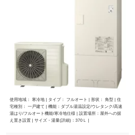
使用地域： 寒冷地 | タイプ： フルオート | 形状： 角型 | 住
宅種別： 一戸建て | 機能：ダブル湯温設定/ウレタンク/高速
湯はり/フルオート機能/寒冷地仕様 | 設置場所：屋外への据
え置き設置 | サイズ・湯量(詳細)：370Ｌ |