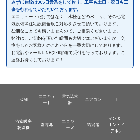
みずほ住設は365日営業をしており、工事も土日・祝日も工
事を行わせていただいております。
エコキュートだけではなく、水栓などの水回り、その他電
気設備等住宅設備全般ご対応をさせて頂いております。
些細なことでも構いませんので、ご相談くださいませ。
弊社は、ご契約を頂いた瞬間も大切ではございますが、交
換をしたお客様とのこれからを一番大切にしております。
お電話やメールLINE(24時間)て受付を行っております。ご
連絡お待ちしております！
エコキュ
電気温水
HOME
エアコン
IH
ート
器
インター
浴室暖房
エコジョ
蓄電池
給湯器
ホン・ド
乾燥機
ーズ
アホン