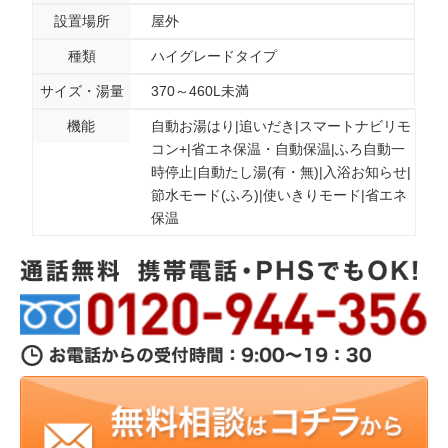
設置場所
屋外
種類
ハイグレードタイプ
サイズ・湯量
370～460L未満
機能
自動お湯はり|追いだき|スマートナビリモ
コン+|省エネ保温・自動保温|ふろ自動一
時停止|自動たし湯(有・無)|入浴お知らせ|
節水モード(ふろ)|使いきりモード|省エネ
保温