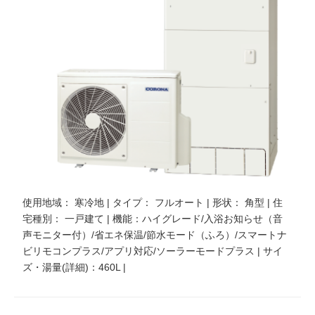
使用地域： 寒冷地 | タイプ： フルオート | 形状： 角型 | 住
宅種別： 一戸建て | 機能：ハイグレード/入浴お知らせ（音
声モニター付）/省エネ保温/節水モード（ふろ）/スマートナ
ビリモコンプラス/アプリ対応/ソーラーモードプラス | サイ
ズ・湯量(詳細)：460L |