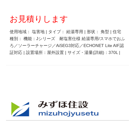
お見積りします
使用地域： 塩害地 | タイプ： 給湯専用 | 形状： 角型 | 住宅
種別： 機能：Jシリーズ 耐塩害仕様 給湯専用/スマホでおふ
ろ／ソーラーチャージ／AiSEG3対応／ECHONET Lite AIF認
証対応 | 設置場所：屋外設置 | サイズ・湯量(詳細)：370L |