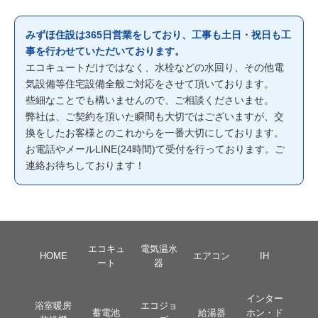
みずほ住設は365日営業をしており、工事も土日・祝日も工
事を行わせていただいております。
エコキュートだけではなく、水栓などの水回り、その他電
気設備等住宅設備全般ご対応をさせて頂いております。
些細なことでも構いませんので、ご相談くださいませ。
弊社は、ご契約を頂いた瞬間も大切ではございますが、交
換をしたお客様とのこれからを一番大切にしております。
お電話やメールLINE(24時間)て受付を行っております。ご
連絡お待ちしております！
エコキュ
電気温水
HOME
エアコン
IH
ート
器
インター
浴室暖房
エコジョ
蓄電池
給湯器
ホン・ド