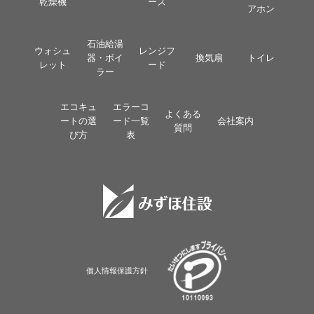
乾燥機
ーズ
アホン
石油給湯
ウォシュ
レンジフ
器・ボイ
換気扇
トイレ
レット
ード
ラー
エコキュ
エラーコ
よくある
ートの選
ード一覧
会社案内
質問
び方
表
個人情報保護方針