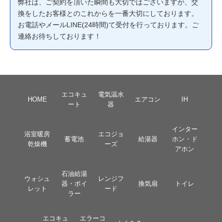
弊社は、ご契約を頂いた瞬間も大切ではございますが、交
換をしたお客様とのこれからを一番大切にしております。
お電話やメールLINE(24時間)て受付を行っております。ご
連絡お待ちしております！
エコキュ
電気温水
HOME
エアコン
IH
ート
器
インター
浴室暖房
エコジョ
蓄電池
給湯器
ホン・ド
乾燥機
ーズ
アホン
石油給湯
ウォシュ
レンジフ
器・ボイ
換気扇
トイレ
レット
ード
ラー
エコキュ
エラーコ