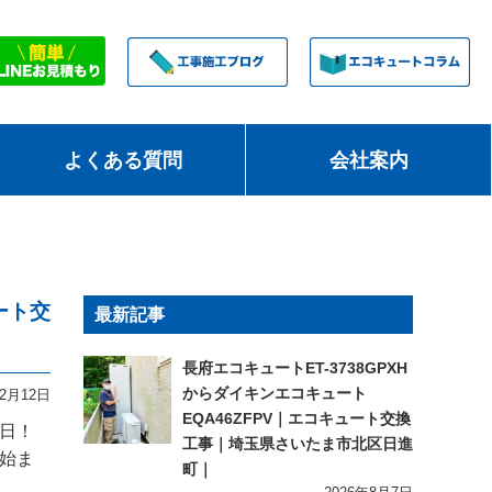
よくある質問
会社案内
ート交
最新記事
長府エコキュートET-3738GPXH
からダイキンエコキュート
12月12日
EQA46ZFPV｜エコキュート交換
曜日！
工事｜埼玉県さいたま市北区日進
始ま
町｜