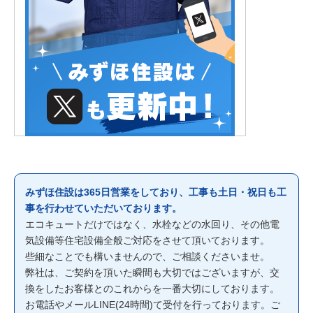
みずほ住設は365日営業をしており、工事も土日・祝日も工
事を行わせていただいております。
エコキュートだけではなく、水栓などの水回り、その他電
気設備等住宅設備全般ご対応をさせて頂いております。
些細なことでも構いませんので、ご相談くださいませ。
弊社は、ご契約を頂いた瞬間も大切ではございますが、交
換をしたお客様とのこれからを一番大切にしております。
お電話やメールLINE(24時間)て受付を行っております。ご