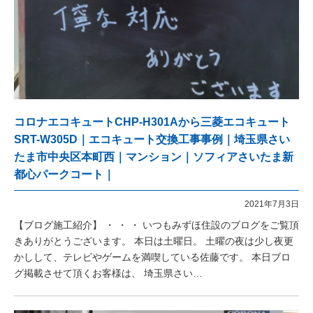
コロナエコキュートCHP-H301Aから三菱エコキュート
SRT-W305D｜エコキュート交換工事事例｜埼玉県さい
たま市中央区本町西｜マンション｜ソフィアさいたま新
都心パークコート｜
2021年7月3日
【ブログ施工紹介】 ・ ・ ・ いつもみずほ住設のブログをご覧頂
きありがとうございます。 本日は土曜日。 土曜の夜は少し夜更
かしして、テレビやゲームを満喫している佐藤です。 本日ブロ
グ掲載させて頂くお客様は、 埼玉県さい…