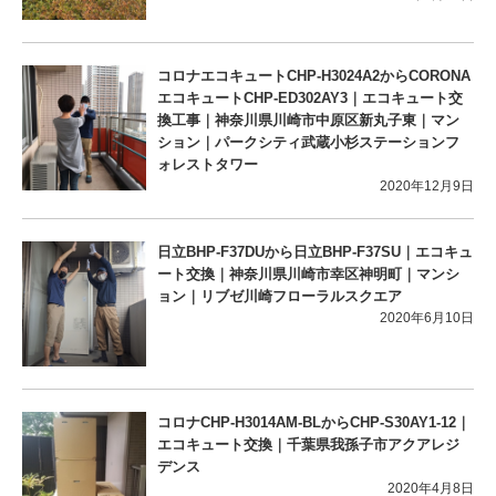
コロナエコキュートCHP-H3024A2からCORONA
エコキュートCHP-ED302AY3｜エコキュート交
換工事｜神奈川県川崎市中原区新丸子東｜マン
ション｜パークシティ武蔵小杉ステーションフ
ォレストタワー
2020年12月9日
日立BHP-F37DUから日立BHP-F37SU｜エコキュ
ート交換｜神奈川県川崎市幸区神明町｜マンシ
ョン｜リブゼ川崎フローラルスクエア
2020年6月10日
コロナCHP-H3014AM-BLからCHP-S30AY1-12｜
エコキュート交換｜千葉県我孫子市アクアレジ
デンス
2020年4月8日