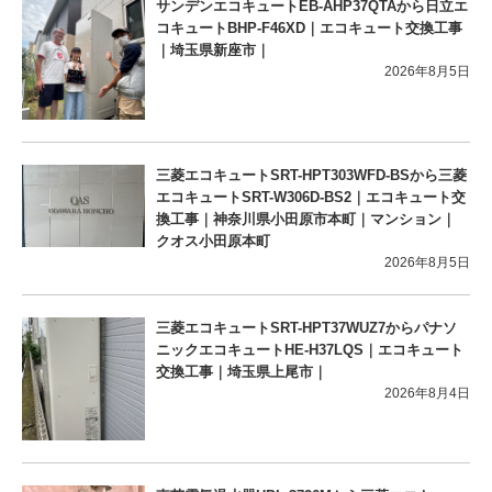
サンデンエコキュートEB-AHP37QTAから日立エ
コキュートBHP-F46XD｜エコキュート交換工事
｜埼玉県新座市｜
2026年8月5日
三菱エコキュートSRT-HPT303WFD-BSから三菱
エコキュートSRT-W306D-BS2｜エコキュート交
換工事｜神奈川県小田原市本町｜マンション｜
クオス小田原本町
2026年8月5日
三菱エコキュートSRT-HPT37WUZ7からパナソ
ニックエコキュートHE-H37LQS｜エコキュート
交換工事｜埼玉県上尾市｜
2026年8月4日