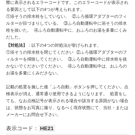
際に表示されるエラーコードです。このエラーコードが表示され
る要因として以下の4つが考えられます。
①浴そうの排水栓をしていない。 ②ふろ循環アダプターのフィ
ルターが目づまりしている。 ③ふろ自動運転中に浴そうの排水
栓を抜いた。 ④ふろ自動運転中に、おふろのお湯を多量にくみ
だした。
【対処法】
：以下の4つの対処法が挙げられます。
①浴そうの排水栓を閉じてください ②ふろ循環アダプターのフ
ィルターを掃除してください。 ③ふろ自動運転中に排水栓を抜
かないでくださいでください。 ④ふろ自動運転中は、おふろの
お湯を多量にくみださない。
記載の処置を施した後「ふろ自動」ボタンを押してください。点
検表示が消え、通常通り使用できるようになります。 処置をし
ても、なお点検記号が表示される場合や該当する原因がない場合
は、状態をお写真に撮り、なるべく現存状態にて、当社・または
メーカーにお問合せ下さい。
表示コード：
HE21