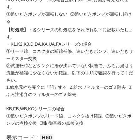
す。
①追いだきポンプが回転しない ②追いだきポンプが回転し続け
る
【対処法】
：各シリーズの対処法をそれぞれ以下に記載いたしま
す。
・K1,K2,K3,D,DA,KA,UA,FAシリーズの場合
①リード線、コネクタの断線補修、追いだきポンプ、追いだきサ
ーミスター交換
②試運転時などタンクに湯が沸いていない状態で、ふろお湯はり
流量が極端に少なくないか確認。以下の手順で確認を行ってくだ
さい。
1.給水元栓を完全に「開」する 2.給水フィルターのゴミ除去 3.
ふろ注湯弁のフィルターのゴミ除去
KB,FB,WB,KCシリーズの場合
①追いだきポンプのリード線、コネクタ抜け確認 ②追いだきポ
ンプの点検交換 ③制御基板の点検交換
表示コード：
H60