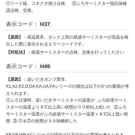
①リード線、コネクタ抜け点検。 ②ふろサーミスター抵抗値確
認点検、交換。
表示コード：
H37
【原因】
：高温異常。タンク上部の残湯サーミスターが高温を検
出した際に表示されるエラーコードです。
【対処法】
：残湯サーミスターの点検、交換を行ってください
表示コード：
H49
【原因】
：追いだきポンプ異常。
K1,K2,K3,D,DA,KA,UA,FAシリーズの場合は以下の3つの要因が考
えられます。
①ふろ注湯時、追いだきサーミスターの温度が ふろ給湯サーミ
スターの温度より８℃以上高い状態が３０秒以上続いた ②ふろ
サーミスター温度がふろ給湯サーミスター温度＋８℃以上低い状
態 ③ ①＆②の状態が３０秒継続した
KB,FB,WB,KCシリーズの場合は以下の2つの要因が考えられま