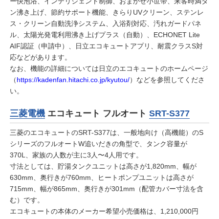
ー快泡浴、インテリジェント制御、おまかせ小世帯、来客時満タ
ン沸き上げ、節約サポート機能、きらりUVクリーン、ステンレ
ス・クリーン自動洗浄システム、入浴剤対応、汚れガードパネ
ル、太陽光発電利用沸き上げプラス（自動）、ECHONET Lite
AIF認証（申請中）、日立エコキュートアプリ、耐震クラスS対
応などがあります。
なお、機能の詳細については日立のエコキュートのホームページ
（
https://kadenfan.hitachi.co.jp/kyutou/
）などを参照してくださ
い。
三菱電機
エコキュート フルオート
SRT-S377
三菱のエコキュートのSRT-S377は、一般地向け（高機能）のS
シリーズのフルオートW追いだきの角型で、タンク容量が
370L、家族の人数が主に3人〜4人用です。
寸法としては、貯湯タンクユニットは高さが1,820mm、幅が
630mm、奥行きが760mm、ヒートポンプユニットは高さが
715mm、幅が865mm、奥行きが301mm（配管カバー寸法を含
む）です。
エコキュートの本体のメーカー希望小売価格は、1,210,000円