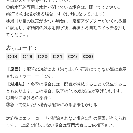
ろ自動スイッチを押してください。
③給水配管専用止水栓が閉じている場合は、開けてください。
(蛇口からお湯が出る場合、すでに開になっています)
④湯はり量の設定が少ない場合は、浴槽アダプターがかくれる量
に設定し、浴槽内の残水を排水後、再度ふろ自動スイッチを押し
てください。
表示コード：
C03
C19
C20
C21
C27
C30
【原因】
：配管の凍結により沸き上げが正常にできない際に表示
されるエラーコードです。
【対処法】
：冬季の場合には、配管が凍結することで発生するこ
ともあります。この場合、以下の2つの対処法が挙げられます。
①自然に溶けるのを待つ
②急いで使いたい場合は配管にぬるま湯をかける
対処後にエラーコードが解除されない場合は別の原因が考えられ
ます。 上記で解決しない場合は専門業者にご依頼下さい。