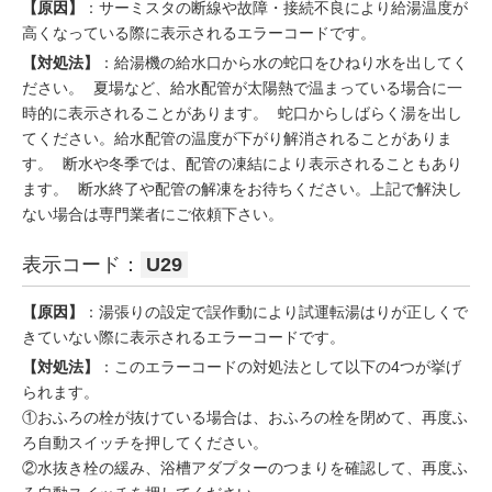
【原因】
：サーミスタの断線や故障・接続不良により給湯温度が
高くなっている際に表示されるエラーコードです。
【対処法】
：給湯機の給水口から水の蛇口をひねり水を出してく
ださい。 夏場など、給水配管が太陽熱で温まっている場合に一
時的に表示されることがあります。 蛇口からしばらく湯を出し
てください。給水配管の温度が下がり解消されることがありま
す。 断水や冬季では、配管の凍結により表示されることもあり
ます。 断水終了や配管の解凍をお待ちください。上記で解決し
ない場合は専門業者にご依頼下さい。
表示コード：
U29
【原因】
：湯張りの設定で誤作動により試運転湯はりが正しくで
きていない際に表示されるエラーコードです。
【対処法】
：このエラーコードの対処法として以下の4つが挙げ
られます。
①おふろの栓が抜けている場合は、おふろの栓を閉めて、再度ふ
ろ自動スイッチを押してください。
②水抜き栓の緩み、浴槽アダプターのつまりを確認して、再度ふ