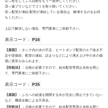
②→栓をしてふろ自動をもう一度押してください。
③→歯ブラシなどでゴミを取り除いてください。
④→配管が凍結 配管が凍結している場合は、解凍するのをお待
ちください。
上記で解決しない場合、専門業者にご依頼下さい。
表示コード：
P16
【原因】
：タンク内の水の不足、ヒートポンプ配管のエア抜き不
足や逆接続、配管の凍結、詰まりなどにより沸き上げ中の水の循
環に異常がみられます。
【対処法】
：点検が必要ですので、給水配管専用止水栓を閉じ
て、専門業者にご依頼下さい。
表示コード：
P35
【原因】
：ふろへの給湯を開閉する弁が完全に閉止できていない
など、機器全般による不具合。
【対処法】
：点検が必要ですので、給水配管専用止水栓を閉じ