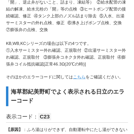
「開」、逆止弁がないこと、詰まり、凍結等） ②給水配管の凍
結の解凍、給水元栓の「開」等の点検 ③ヒートポンプ配管の接
続確認、修正 ④タンク上部のノズル詰まり除去 ⑤入水、出湯
サーミスターの外れ点検、修正 ⑥沸き上げポンプ点検、交換
⑦膨張弁の点検、交換
KB,WB,KCシリーズの場合は以下の4つです。
①入水サーミスター外れ確認、正規取付 ②出湯サーミスター外
れ確認、正規取付 ③膨張弁コネクタ外れ確認、正規取付 ④膨
張弁コイル抵抗確認[正常46.3Ω(20℃の時)]
そのほかのエラーコードに関しては
こちら
をご確認ください。
海草郡紀美野町でよく表示される日立のエラ
ーコード
表示コード：
C23
【原因】
：ふろ湯はりができず、自動運転中にたし湯ができない