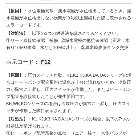
【原因】
：水位電極異常。満水電極が水位検出しているとき、減
水電極が水位検出しない状態が３秒以上継続した際に表示される
エラーコードです。
【対処法】
：以下の3つの対処法を試されてみてください。
①リード線接続確認、補修 ②減水電極の抵抗値確認（正常：水
有り10ＭΩ未満、水なし10ＭΩ以上） ③異常時膨張タンク交換
表示コード：
F12
【原因】
：圧力スイッチ作動。K1,K2,K3,KA,DA,UAシリーズの場
合はヒートポンプ配管系路に温水が十分に流れないため、冷媒圧
力が異常に上昇し、圧力スイッチが作動した。またはヒートポン
プ配管を誤接続したことが発生要因です。
KB,WB,KCシリーズの場合は冷媒圧力が異常に上昇し、圧力スイ
ッチが作動した際に表示されます。
【対処法】
：K1,K2,K3,KA,DA,UAシリーズの場合、以下の7つの
対処法が挙げられます。
①ヒートポンプ配管系路の点検 （エアー抜き、水側バルブが