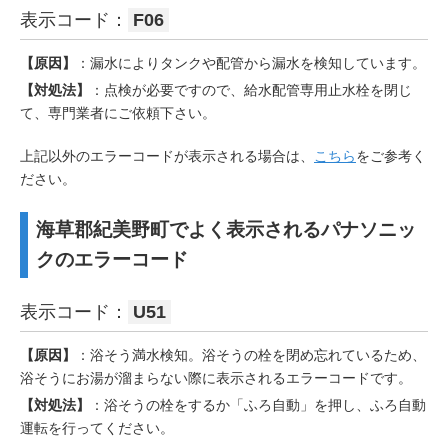
表示コード：
F06
【原因】
：漏水によりタンクや配管から漏水を検知しています。
【対処法】
：点検が必要ですので、給水配管専用止水栓を閉じ
て、専門業者にご依頼下さい。
上記以外のエラーコードが表示される場合は、
こちら
をご参考く
ださい。
海草郡紀美野町でよく表示されるパナソニッ
クのエラーコード
表示コード：
U51
【原因】
：浴そう満水検知。浴そうの栓を閉め忘れているため、
浴そうにお湯が溜まらない際に表示されるエラーコードです。
【対処法】
：浴そうの栓をするか「ふろ自動」を押し、ふろ自動
運転を行ってください。