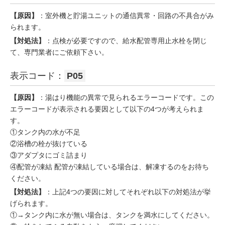
【原因】
：室外機と貯湯ユニットの通信異常・回路の不具合がみ
られます。
【対処法】
：点検が必要ですので、給水配管専用止水栓を閉じ
て、専門業者にご依頼下さい。
表示コード：
P05
【原因】
：湯はり機能の異常で見られるエラーコードです。この
エラーコードが表示される要因として以下の4つが考えられま
す。
①タンク内の水が不足
②浴槽の栓が抜けている
③アダプタにゴミ詰まり
④配管が凍結 配管が凍結している場合は、解凍するのをお待ち
ください。
【対処法】
：上記4つの要因に対してそれぞれ以下の対処法が挙
げられます。
①→タンク内に水が無い場合は、タンクを満水にしてください。