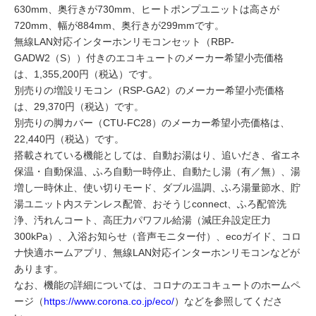
630mm、奥行きが730mm、ヒートポンプユニットは高さが
720mm、幅が884mm、奥行きが299mmです。
無線LAN対応インターホンリモコンセット（RBP-
GADW2（S））付きのエコキュートのメーカー希望小売価格
は、1,355,200円（税込）です。
別売りの増設リモコン（RSP-GA2）のメーカー希望小売価格
は、29,370円（税込）です。
別売りの脚カバー（CTU-FC28）のメーカー希望小売価格は、
22,440円（税込）です。
搭載されている機能としては、自動お湯はり、追いだき、省エネ
保温・自動保温、ふろ自動一時停止、自動たし湯（有／無）、湯
増し一時休止、使い切りモード、ダブル温調、ふろ湯量節水、貯
湯ユニット内ステンレス配管、おそうじconnect、ふろ配管洗
浄、汚れんコート、高圧力パワフル給湯（減圧弁設定圧力
300kPa）、入浴お知らせ（音声モニター付）、ecoガイド、コロ
ナ快適ホームアプリ、無線LAN対応インターホンリモコンなどが
あります。
なお、機能の詳細については、コロナのエコキュートのホームペ
ージ（
https://www.corona.co.jp/eco/
）などを参照してくださ