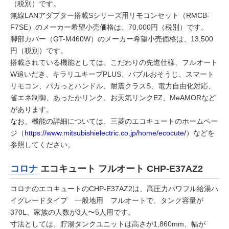
（税別）です。
無線LANアダプター搭載Sシリーズ用リモコンセット（RMCB-
F7SE）のメーカー希望小売価格は、70,000円（税別）です。
脚部カバー（GT-M460W）のメーカー希望小売価格は、13,500
円（税別）です。
搭載されている機能としては、こだわりの先進仕様、フルオート
W追いだき、キラリユキープPLUS、バブルおそうじ、スマート
リモコン、パカっとハンドル、耐震クラスS、電力自由化対応、
省エネ制御、あったかリンク、お天気リンクEZ、MeAMORなど
があります。
なお、機能の詳細については、三菱のエコキュートのホームペー
ジ（
https://www.mitsubishielectric.co.jp/home/ecocute/
）などを
参照してください。
コロナ
エコキュート フルオート CHP-E37AZ2
コロナのエコキュートのCHP-E37AZ2は、高圧力パワフル給湯ハ
イグレードタイプ 一般地用 フルオートで、タンク容量が
370L、家族の人数が3人〜5人用です。
寸法としては、貯湯タンクユニットは高さが1,860mm、幅が