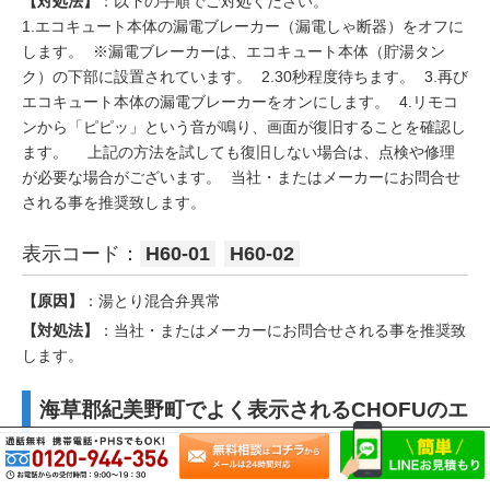
【対処法】
：以下の手順でご対処ください。
1.エコキュート本体の漏電ブレーカー（漏電しゃ断器）をオフに
します。 ※漏電ブレーカーは、エコキュート本体（貯湯タン
ク）の下部に設置されています。 2.30秒程度待ちます。 3.再び
エコキュート本体の漏電ブレーカーをオンにします。 4.リモコ
ンから「ピピッ」という音が鳴り、画面が復旧することを確認し
ます。 上記の方法を試しても復旧しない場合は、点検や修理
が必要な場合がございます。 当社・またはメーカーにお問合せ
される事を推奨致します。
表示コード：
H60-01
H60-02
【原因】
：湯とり混合弁異常
【対処法】
：当社・またはメーカーにお問合せされる事を推奨致
します。
海草郡紀美野町でよく表示されるCHOFUのエ
ラーコード