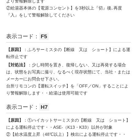
より警報解除します
②給湯器本体の【電源コンセント】を3秒以上『切』後､再度
『入』をして警報解除してください
表示コード：
F5
【原因】
：ふろサーミスタの【断線 又は ショート】による運
転停止です
【対処法】
：少し時間を置き、復帰しない、又は再発する場合
は、状態をお写真に撮り、なるべく現存状態にて、当社・または
メーカーにお問合せ下さい。
台所リモコンの【運転スイッチ】を「OFF／ON」することによ
り警報解除します・・給湯は使用可能です
表示コード：
H7
【原因】
：①ハイカットサーミスタの【断線 又は ショート】
による運転停止です・・ASE-（K13・K33）以外が対象
②【給水温度上昇（48℃以上）】検出による運転停止です・・