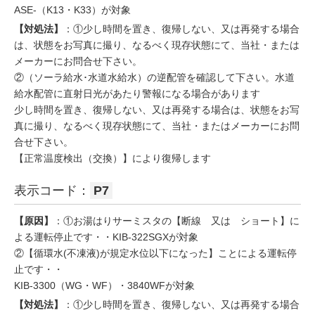
ASE-（K13・K33）が対象
【対処法】
：①少し時間を置き、復帰しない、又は再発する場合
は、状態をお写真に撮り、なるべく現存状態にて、当社・または
メーカーにお問合せ下さい。
②（ソーラ給水･水道水給水）の逆配管を確認して下さい。水道
給水配管に直射日光があたり警報になる場合があります
少し時間を置き、復帰しない、又は再発する場合は、状態をお写
真に撮り、なるべく現存状態にて、当社・またはメーカーにお問
合せ下さい。
【正常温度検出（交換）】により復帰します
表示コード：
P7
【原因】
：①お湯はりサーミスタの【断線 又は ショート】に
よる運転停止です・・KIB-322SGXが対象
②【循環水(不凍液)が規定水位以下になった】ことによる運転停
止です・・
KIB-3300（WG・WF）・3840WFが対象
【対処法】
：①少し時間を置き、復帰しない、又は再発する場合