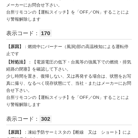
メーカーにお問合せ下さい。
台所リモコンの【運転スイッチ】を「OFF／ON」することによ
り警報解除します
表示コード：
170
【原因】
：燃焼中にバーナー（風洞)部の高温検知による運転停
止です
【対処法】
：【電源電圧の低下・台風等の強風下での燃焼・排気
経路の閉塞】を確認して下さい。
少し時間を置き、復帰しない、又は再発する場合は、状態をお写
真に撮り、なるべく現存状態にて、当社・またはメーカーにお問
合せ下さい。
台所リモコンの【運転スイッチ】を「OFF／ON」することによ
り警報解除します
表示コード：
302
【原因】
：凍結予防サーミスタの【断線 又は ショート】によ