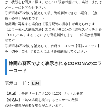
は、状態をお写真に撮り、なるべく現存状態にて、当社・または
メーカーにお問合せ下さい。
②循環水(不凍液)を補充して後、警報解除できない場合、【点
検・修理】が必要です・・
短期間に再発する場合は【暖房配管の漏水】が考えられます
【エラー表示の解除方法】①台所リモコンの【運転スイッチ】を
「OFF／ON」することにより警報解除します・・給湯は使用可
能です
②循環水(不凍液)を補充して、台所リモコンの【運転スイッチ】
を「OFF／ON」することにより警報解除してください
静岡市葵区でよく表示されるCORONAのエラ
ーコード
表示コード：
E04
【原因】
：缶体サーミスタ100【120】リットル異常
【対処法】
：缶体温度を検知するセンサーの故障
点検や修理が必要な場合がございます。