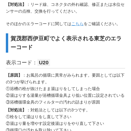
【対処法】
：リード線、コネクタの外れ確認、修正または水位セ
ンサーの点検、交換を行ってください。
そのほかのエラーコードに関しては
こちら
をご確認ください。
賀茂郡西伊豆町でよく表示される東芝のエラ
ーコード
表示コード：
U20
【原因】
：お風呂の循環に異常がみられます。要因としては以下
の3つが挙げられます。
①浴槽の栓が抜けたまま湯はりをしてしまった場合
②湯はりする湯量が浴槽循環金具より低い位置に設定されている
③浴槽循環金具のフィルターの汚れの詰まりが原因
【対処法】
：対処法としては以下の3つです。
①栓をして湯はりをし直して下さい
②湯はり量を増やす設定後湯はりをやり直して下さい
③循環口の汚れを取り除いて下さい