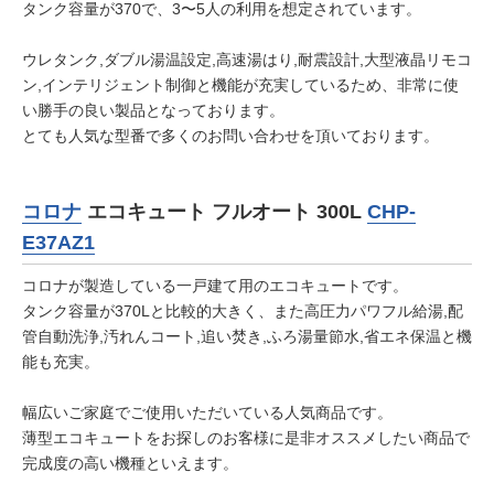
タンク容量が370で、3〜5人の利用を想定されています。
ウレタンク,ダブル湯温設定,高速湯はり,耐震設計,大型液晶リモコ
ン,インテリジェント制御と機能が充実しているため、非常に使
い勝手の良い製品となっております。
とても人気な型番で多くのお問い合わせを頂いております。
コロナ
エコキュート フルオート 300L
CHP-
E37AZ1
コロナが製造している一戸建て用のエコキュートです。
タンク容量が370Lと比較的大きく、また高圧力パワフル給湯,配
管自動洗浄,汚れんコート,追い焚き,ふろ湯量節水,省エネ保温と機
能も充実。
幅広いご家庭でご使用いただいている人気商品です。
薄型エコキュートをお探しのお客様に是非オススメしたい商品で
完成度の高い機種といえます。