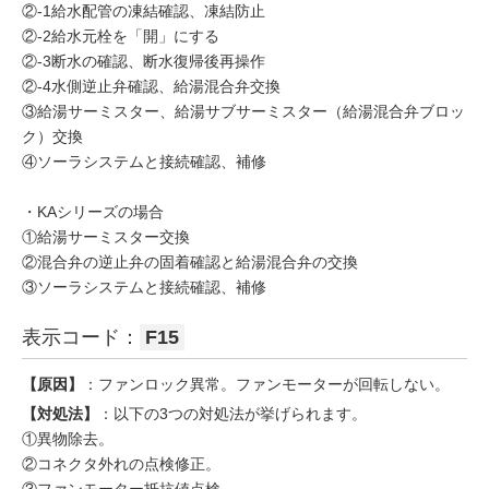
②-1給水配管の凍結確認、凍結防止
②-2給水元栓を「開」にする
②-3断水の確認、断水復帰後再操作
②-4水側逆止弁確認、給湯混合弁交換
③給湯サーミスター、給湯サブサーミスター（給湯混合弁ブロッ
ク）交換
④ソーラシステムと接続確認、補修
・KAシリーズの場合
①給湯サーミスター交換
②混合弁の逆止弁の固着確認と給湯混合弁の交換
③ソーラシステムと接続確認、補修
表示コード：
F15
【原因】
：ファンロック異常。ファンモーターが回転しない。
【対処法】
：以下の3つの対処法が挙げられます。
①異物除去。
②コネクタ外れの点検修正。