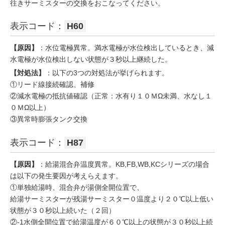
往きサーミスターの交換をおこなってください。
表示コード：
H60
【原因】
：水位電極異常。満水電極が水位検出しているとき、減
水電極が水位検出しない状態が３秒以上継続した。
【対処法】
：以下の3つの対処法が挙げられます。
①リード線接続確認、補修
②減水電極の抵抗値確認（正常：水有り１０ＭΩ未満、水なし１
０ＭΩ以上）
③異常時膨張タンク交換
表示コード：
H87
【原因】
：給湯混合弁温度異常。KB,FB,WB,KCシリーズの場合
は以下の発生要因が考えらえます。
①単独給湯時、混合弁が湯側全開位置で、
給湯サーミスターが残湯サーミスター０温度より２０℃以上低い
状態が３０秒以上続いた（２回）
②-1水側全開位置で給湯温度が６０℃以上の状態が３０秒以上続