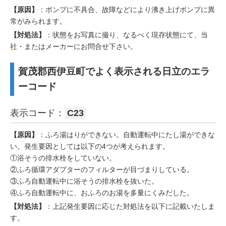
【原因】
：ポンプに不具合、故障などにより沸き上げポンプに異
常がみられます。
【対処法】
：状態をお写真に撮り、なるべく現存状態にて、当
社・またはメーカーにお問合せ下さい。
賀茂郡西伊豆町でよく表示される日立のエラ
ーコード
表示コード：
C23
【原因】
：ふろ湯はりができない。自動運転中にたし湯ができな
い。発生要因としては以下の4つが考えられます。
①浴そうの排水栓をしていない。
②ふろ循環アダプターのフィルターが目づまりしている。
③ふろ自動運転中に浴そうの排水栓を抜いた。
④ふろ自動運転中に、おふろのお湯を多量にくみだした。
【対処法】
：上記発生要因に応じた対処法を以下に記載いたしま
す。