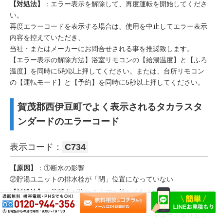
【対処法】
：エラー表示を解除して、再度運転を開始してくださ
い。
再度エラーコードを表示する場合は、使用を中止してエラー表示
内容を控えていただき、
当社・またはメーカーにお問合せされる事を推奨致します。
【エラー表示の解除方法】浴室リモコンの【給湯温度】と【ふろ
温度】を同時に5秒以上押してください。または、台所リモコン
の【運転モード】と【予約】を同時に5秒以上押してください。
賀茂郡西伊豆町でよく表示されるタカラスタ
ンダードのエラーコード
表示コード：
C734
【原因】
：①断水の影響
②貯湯ユニットの排水栓が「閉」位置になっていない
【対処法】
：①断水が終わるまでお待ちください。
②貯湯ユニットの排水栓を「閉」位置にする
【エラー表示の解除方法】①断水復旧後、エコキュートをリセッ