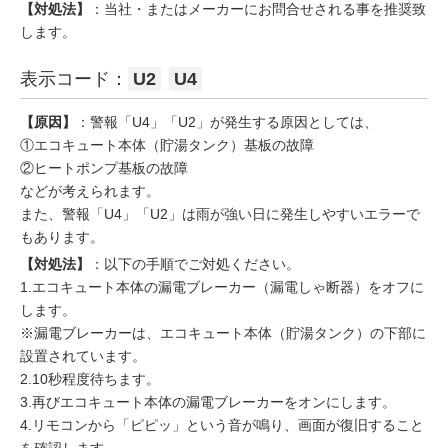
【対処法】
：当社・またはメーカーにお問合せされる事を推奨致
します。
表示コード：
U2
U4
【原因】
：警報「U4」「U2」が発生する原因としては、
①エコキュート本体（貯湯タンク）基板の故障
②ヒートポンプ基板の故障
などが考えられます。
また、警報「U4」「U2」は雨が強い日に発生しやすいエラーで
もあります。
【対処法】
：以下の手順でご対処ください。
1.エコキュート本体の漏電ブレーカー（漏電しゃ断器）をオフに
します。
※漏電ブレーカーは、エコキュート本体（貯湯タンク）の下部に
設置されています。
2.10秒程度待ちます。
3.再びエコキュート本体の漏電ブレーカーをオンにします。
4.リモコンから「ピピッ」という音が鳴り、画面が復旧すること
を確認します。