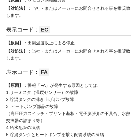
【原因】
：リモコン誤接続異常
【対処法】
：当社・またはメーカーにお問合せされる事を推奨致
します。
表示コード：
EC
【原因】
：出湯温度以上による停止
【対処法】
：当社・またはメーカーにお問合せされる事を推奨致
します。
表示コード：
FA
【原因】
：警報「FA」が発生する原因としては、
1.サーミスタ（温度センサー）の故障
2.貯湯タンクの沸き上げポンプ故障
3..ヒートポンプ部品の故障
（高圧圧力スイッチ・プリント基板・電子膨張弁の不具合、水熱
交換器の詰まり等）
4.給水配管の凍結
5.貯湯タンクとヒートポンプを繋ぐ配管系統の凍結