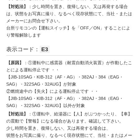
【対処法】
：少し時間を置き、復帰しない、又は再発する場合
は、状態をお写真に撮り、なるべく現存状態にて、当社・または
メーカーにお問合せ下さい。
台所リモコンの【運転スイッチ】を「OFF／ON」することによ
り警報解除します
表示コード：
E3
【原因】
：①運転中に感震器（耐震自動消火装置）が作動したこ
とによる運転停止です ・・
【JIB-10SAG・KIB-312（AF・AG）・382AJ・384（EAG・
SAG）・322SAG・32AUG】が対象
②燃焼途中の【失火】による運転停止です ・・
【JIB-10SAG・KIB-312（AF・AG）・382AJ・384（EAG・
SAG）・322SAG・32AUG】以外が対象
【対処法】
：①運転中、給湯器に【人】がぶつかったり、【車】
の震動で【警報】になる場合があります。確認して下さい。
少し時間を置き、復帰しない、又は再発する場合は、
状態をお写真に撮り、なるべく現存状態にて、当社・またはメー