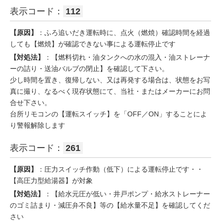
表示コード：
112
【原因】
：ふろ追いだき運転時に、点火（燃焼）確認時間を経過
しても【燃焼】が確認できない事による運転停止です
【対処法】
：【燃料切れ・油タンクへの水の混入・油ストレーナ
ーの詰り・送油バルブの閉止】を確認して下さい。
少し時間を置き、復帰しない、又は再発する場合は、状態をお写
真に撮り、なるべく現存状態にて、当社・またはメーカーにお問
合せ下さい。
台所リモコンの【運転スイッチ】を「OFF／ON」することによ
り警報解除します
表示コード：
261
【原因】
：圧力スイッチ作動（低下）による運転停止です・・
【高圧力型給湯器】が対象
【対処法】
：【給水元圧が低い・井戸ポンプ・給水ストレーナー
のゴミ詰まり・減圧弁不良】等の【給水量不足】を確認してくだ
さい