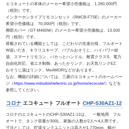
エコキュートの本体のメーカー希望小売価格は、1,280,000円
（税別）です。
インターホンタイプリモコンセット（RMCB-F7SE）のメーカー
希望小売価格は、70,000円（税別）です。
脚部カバー（GT-M460W）のメーカー希望小売価格は、13,500
円（税別）です。
搭載されている機能としては、こだわりの先進仕様、フルオート
W追いだき、キラリユキープ、バブルおそうじ、ハイパワー給
湯、スマートリモコン、パカっとハンドル、耐震クラスS、電力
自由化対応、省エネ制御、あったかリンク、お天気リンクEZ、
おそうじ湯はリンク、MeAMORなどがあります。
なお、機能の詳細については、三菱のエコキュートのホームペー
ジ（
https://www.mitsubishielectric.co.jp/home/ecocute/
）などを
参照してください。
コロナ
エコキュート フルオート
CHP-S30AZ1-12
コロナのエコキュートのCHP-S30AZ1-12は、 一般地用 フル
オートで、タンク容量が300L、家族の人数が2人〜4人用です。
寸法としては、貯湯タンクユニットは高さが1,770mm、幅が