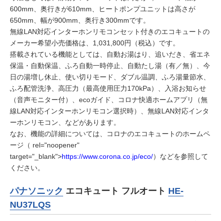
600mm、奥行きが610mm、ヒートポンプユニットは高さが
650mm、幅が900mm、奥行き300mmです。
無線LAN対応インターホンリモコンセット付きのエコキュートの
メーカー希望小売価格は、1,031,800円（税込）です。
搭載されている機能としては、自動お湯はり、追いだき、省エネ
保温・自動保温、ふろ自動一時停止、自動たし湯（有／無）、今
日の湯増し休止、使い切りモード、ダブル温調、ふろ湯量節水、
ふろ配管洗浄、高圧力（最高使用圧力170kPa）、入浴お知らせ
（音声モニター付）、ecoガイド、コロナ快適ホームアプリ（無
線LAN対応インターホンリモコン選択時）、無線LAN対応インタ
ーホンリモコン、などがあります。
なお、機能の詳細については、コロナのエコキュートのホームペ
ージ（
rel="noopener"
target="_blank">
https://www.corona.co.jp/eco/
）などを参照して
ください。
パナソニック
エコキュート フルオート
HE-
NU37LQS