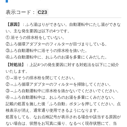
表示コード：
C23
【原因】
：ふろ湯はりができない。自動運転中にたし湯ができな
い。主な発生要因は以下の4つです。
①.浴そうの排水栓をしていない。
②ふろ循環アダプターのフィルターが目づまりしている。
③ふろ自動運転中に浴そうの排水栓を抜いた。
④ふろ自動運転中に、おふろのお湯を多量にくみだした。
【対処法】
：上記4つの発生要因に対する対処法を以下にご紹介
いたします。
①→浴そうの排水栓を閉じてください。
②→ふろ循環アダプターのフィルターを掃除してください。
③→ふろ自動運転中に排水栓を抜かないでくださいでください。
④→ふろ自動運転中は、おふろのお湯を多量にくみださない。
記載の処置を施した後「ふろ自動」ボタンを押してください。点
検表示が消え、通常通り使用できるようになります。
処置をしても、なお点検記号が表示される場合や該当する原因が
ない場合は、状態をお写真に撮り、なるべく現存状態にて、当