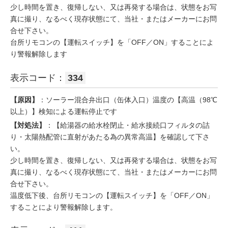
少し時間を置き、復帰しない、又は再発する場合は、状態をお写
真に撮り、なるべく現存状態にて、当社・またはメーカーにお問
合せ下さい。
台所リモコンの【運転スイッチ】を「OFF／ON」することによ
り警報解除します
表示コード：
334
【原因】
：ソーラー混合弁出口（缶体入口）温度の【高温（98℃
以上）】検知による運転停止です
【対処法】
：【給湯器の給水栓閉止・給水接続口フィルタの詰
り・太陽熱配管に直射があたる為の異常高温】を確認して下さ
い。
少し時間を置き、復帰しない、又は再発する場合は、状態をお写
真に撮り、なるべく現存状態にて、当社・またはメーカーにお問
合せ下さい。
温度低下後、台所リモコンの【運転スイッチ】を「OFF／ON」
することにより警報解除します。