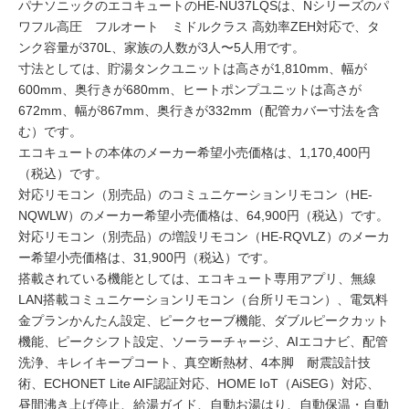
パナソニックのエコキュートのHE-NU37LQSは、Nシリーズのパ
ワフル高圧 フルオート ミドルクラス 高効率ZEH対応で、タ
ンク容量が370L、家族の人数が3人〜5人用です。
寸法としては、貯湯タンクユニットは高さが1,810mm、幅が
600mm、奥行きが680mm、ヒートポンプユニットは高さが
672mm、幅が867mm、奥行きが332mm（配管カバー寸法を含
む）です。
エコキュートの本体のメーカー希望小売価格は、1,170,400円
（税込）です。
対応リモコン（別売品）のコミュニケーションリモコン（HE-
NQWLW）のメーカー希望小売価格は、64,900円（税込）です。
対応リモコン（別売品）の増設リモコン（HE-RQVLZ）のメーカ
ー希望小売価格は、31,900円（税込）です。
搭載されている機能としては、エコキュート専用アプリ、無線
LAN搭載コミュニケーションリモコン（台所リモコン）、電気料
金プランかんたん設定、ピークセーブ機能、ダブルピークカット
機能、ピークシフト設定、ソーラーチャージ、AIエコナビ、配管
洗浄、キレイキープコート、真空断熱材、4本脚 耐震設計技
術、ECHONET Lite AIF認証対応、HOME IoT（AiSEG）対応、
昼間沸き上げ停止、給湯ガイド、自動お湯はり、自動保温・自動