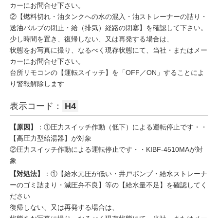
カーにお問合せ下さい。
②【燃料切れ・油タンクへの水の混入・油ストレーナーの詰り・
送油バルブの閉止・給（排気）経路の閉塞】を確認して下さい。
少し時間を置き、復帰しない、又は再発する場合は、
状態をお写真に撮り、なるべく現存状態にて、当社・またはメー
カーにお問合せ下さい。
台所リモコンの【運転スイッチ】を「OFF／ON」することによ
り警報解除します
表示コード：
H4
【原因】
：①圧力スイッチ作動（低下）による運転停止です・・
【高圧力型給湯器】が対象
②圧力スイッチ作動による運転停止です・・KIBF-4510MAが対
象
【対処法】
：①【給水元圧が低い・井戸ポンプ・給水ストレーナ
ーのゴミ詰まり・減圧弁不良】等の【給水量不足】を確認してく
ださい
復帰しない、又は再発する場合は、