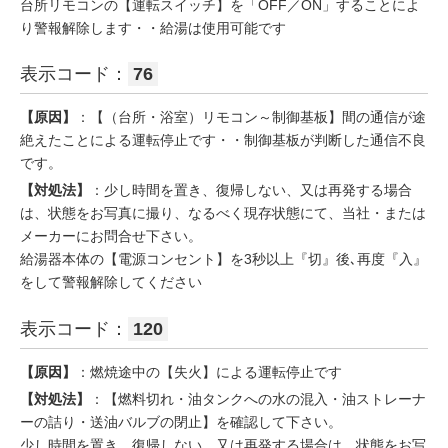
台所リモコンの【運転スイッチ】を「OFF／ON」することによ
り警報解除します・・給湯は使用可能です
表示コード：
76
【原因】
：【（台所・浴室）リモコン～制御基板】間の通信が途
絶えたことによる運転停止です・・制御基板が判断した通信不良
です。
【対処法】
：少し時間を置き、復帰しない、又は再発する場合
は、状態をお写真に撮り、なるべく現存状態にて、当社・または
メーカーにお問合せ下さい。
給湯器本体の【電源コンセント】を3秒以上『切』後､再度『入』
をして警報解除してください
表示コード：
120
【原因】
：燃焼途中の【失火】による運転停止です
【対処法】
：【燃料切れ・油タンクへの水の混入・油ストレーナ
ーの詰り・送油バルブの閉止】を確認して下さい。
少し時間を置き、復帰しない、又は再発する場合は、状態をお写