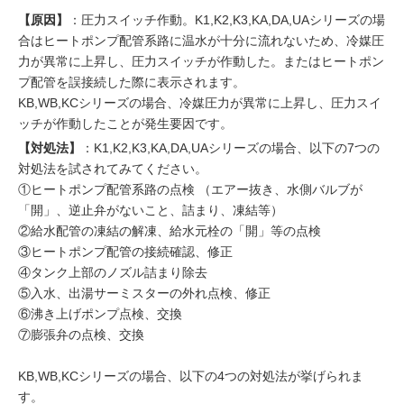
【原因】
：圧力スイッチ作動。K1,K2,K3,KA,DA,UAシリーズの場
合はヒートポンプ配管系路に温水が十分に流れないため、冷媒圧
力が異常に上昇し、圧力スイッチが作動した。またはヒートポン
プ配管を誤接続した際に表示されます。
KB,WB,KCシリーズの場合、冷媒圧力が異常に上昇し、圧力スイ
ッチが作動したことが発生要因です。
【対処法】
：K1,K2,K3,KA,DA,UAシリーズの場合、以下の7つの
対処法を試されてみてください。
①ヒートポンプ配管系路の点検 （エアー抜き、水側バルブが
「開」、逆止弁がないこと、詰まり、凍結等）
②給水配管の凍結の解凍、給水元栓の「開」等の点検
③ヒートポンプ配管の接続確認、修正
④タンク上部のノズル詰まり除去
⑤入水、出湯サーミスターの外れ点検、修正
⑥沸き上げポンプ点検、交換
⑦膨張弁の点検、交換
KB,WB,KCシリーズの場合、以下の4つの対処法が挙げられま
す。