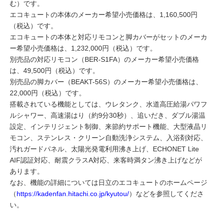
む）です。
エコキュートの本体のメーカー希望小売価格は、1,160,500円
（税込）です。
エコキュートの本体と対応リモコンと脚カバーがセットのメーカ
ー希望小売価格は、1,232,000円（税込）です。
別売品の対応リモコン（BER-S1FA）のメーカー希望小売価格
は、49,500円（税込）です。
別売品の脚カバー（BEAKT-56S）のメーカー希望小売価格は、
22,000円（税込）です。
搭載されている機能としては、ウレタンク、水道高圧給湯パワフ
ルシャワー、高速湯はり（約9分30秒）、追いだき、ダブル湯温
設定、インテリジェント制御、来節約サポート機能、大型液晶リ
モコン、ステンレス・クリーン自動洗浄システム、入浴剤対応、
汚れガードパネル、太陽光発電利用沸き上げ、ECHONET Lite
AIF認証対応、耐震クラスA対応、来客時満タン沸き上げなどが
あります。
なお、機能の詳細については日立のエコキュートのホームページ
（
https://kadenfan.hitachi.co.jp/kyutou/
）などを参照してくださ
い。