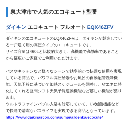
泉大津市で人気のエコキュート型番
ダイキン
エコキュート フルオート
EQX46ZFV
ダイキンのエコキュートのEQX46ZFVは、ダイキンが製造してい
る一戸建て用の高圧タイプのエコキュートです。
サイズ容量は460Lと比較的大きく、高機能で高効率であること
から幅広いご家庭でご利用いただけます。
バスやキッチンなど様々なシーンで効率的かつ快適な使用を実現
している商品で、パワフル高圧給湯やお風呂の自動配管洗浄機
能、天気予報に基づいて加熱スケジュールを調整し、省エネに特
化してくれる昼間シフト天気予報連動機能など嬉しい機能が盛り
沢山。
ウルトラファインバブル入浴も対応していて、UV滅菌機能など
で快適で清潔なバスライフを実現できる商品となっています。
https://www.daikinaircon.com/sumai/alldenka/ecocute/