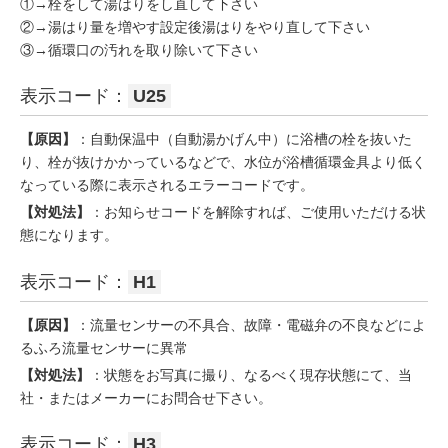
①→栓をして湯はりをし直して下さい
②→湯はり量を増やす設定後湯はりをやり直して下さい
③→循環口の汚れを取り除いて下さい
表示コード：
U25
【原因】
：自動保温中（自動湯かげん中）に浴槽の栓を抜いた
り、栓が抜けかかっているなどで、水位が浴槽循環金具より低く
なっている際に表示されるエラーコードです。
【対処法】
：お知らせコードを解除すれば、ご使用いただける状
態になります。
表示コード：
H1
【原因】
：流量センサーの不具合、故障・電磁弁の不良などによ
るふろ流量センサーに異常
【対処法】
：状態をお写真に撮り、なるべく現存状態にて、当
社・またはメーカーにお問合せ下さい。
表示コード：
H3