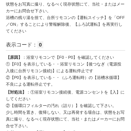
状態をお写真に撮り、なるべく現存状態にて、当社・またはメー
カーにお問合せ下さい。
浴槽の残り湯を捨て、台所リモコンの【運転スイッチ】を「OFF
／ON」することにより警報解除後、【ふろ試運転】を再実行し
てください
表示コード：
0
【原因】
：浴室リモコンで【F0・P0】を確認してください
①【F0】を表示している・・浴室リモコン【後つなぎ（電源投
入後に台所リモコン接続)】による運転停止です
②【P0】を表示している・・（ふろ運転時）の【浴槽水循環】
不良による運転停止です。
【対処法】
：①浴室リモコン接続後、電源コンセントを【入】に
してください
②【循環口フィルターの汚れ（詰り）】を確認して下さい。
少し時間を置き、復帰しない、又は再発する場合は、状態をお写
真に撮り、なるべく現存状態にて、当社・またはメーカーにお問
合せ下さい。