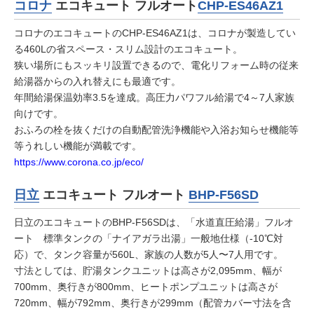
コロナ
エコキュート フルオート
CHP-ES46AZ1
コロナのエコキュートのCHP-ES46AZ1は、コロナが製造してい
る460Lの省スペース・スリム設計のエコキュート。
狭い場所にもスッキリ設置できるので、電化リフォーム時の従来
給湯器からの入れ替えにも最適です。
年間給湯保温効率3.5を達成。高圧力パワフル給湯で4～7人家族
向けです。
おふろの栓を抜くだけの自動配管洗浄機能や入浴お知らせ機能等
等うれしい機能が満載です。
https://www.corona.co.jp/eco/
日立
エコキュート フルオート
BHP-F56SD
日立のエコキュートのBHP-F56SDは、「水道直圧給湯」フルオ
ート 標準タンクの「ナイアガラ出湯」一般地仕様（-10℃対
応）で、タンク容量が560L、家族の人数が5人〜7人用です。
寸法としては、貯湯タンクユニットは高さが2,095mm、幅が
700mm、奥行きが800mm、ヒートポンプユニットは高さが
720mm、幅が792mm、奥行きが299mm（配管カバー寸法を含