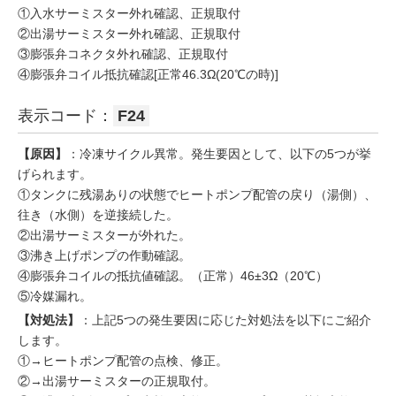
①入水サーミスター外れ確認、正規取付
②出湯サーミスター外れ確認、正規取付
③膨張弁コネクタ外れ確認、正規取付
④膨張弁コイル抵抗確認[正常46.3Ω(20℃の時)]
表示コード：
F24
【原因】
：冷凍サイクル異常。発生要因として、以下の5つが挙
げられます。
①タンクに残湯ありの状態でヒートポンプ配管の戻り（湯側）、
往き（水側）を逆接続した。
②出湯サーミスターが外れた。
③沸き上げポンプの作動確認。
④膨張弁コイルの抵抗値確認。（正常）46±3Ω（20℃）
⑤冷媒漏れ。
【対処法】
：上記5つの発生要因に応じた対処法を以下にご紹介
します。
①→ヒートポンプ配管の点検、修正。
②→出湯サーミスターの正規取付。