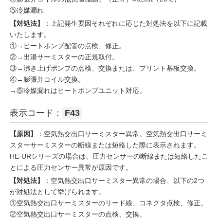
⑤冷媒漏れ
【対処法】
：上記発生要因それぞれに応じた対処法を以下に記載
いたします。
①→ヒートポンプ配管の点検、修正。
②→出湯サーミスターの正規取付。
③→沸き上げポンプの点検、交換または、プリント基板交換。
④→膨張弁コイル交換。
→⑤冷媒漏れはヒートポンプユニット対応。
表示コード：
F43
【原因】
：空気熱交出口サーミスター異常。空気熱交出口サーミ
スターサーミスターの断線または短絡した際に表示されます。
HE-URシリーズの場合は、圧力センサーの断線または短絡したこ
とによる圧力センサー異常が原因です。
【対処法】
：空気熱交出口サーミスター異常の場合、以下の2つ
が対処法として挙げられます。
①空気熱交出口サーミスターのリード線、コネクタ点検、修正。
②空気熱交出口サーミスターの点検、交換。