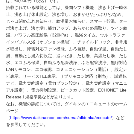
は、66,000円（税込）です。
搭載されている機能としては、昼間シフト機能、沸き上げ一時休
止、沸き上げ休止設定、沸き増し、おまかせ/たっぷり/少なめ、
じゃ口閉め忘れお知らせ、給湯量お知らせ、スマート貯湯、ター
ボ沸き上げ、沸き増し能力アップ、あらかじめ霜取り、ツイン給
湯、パワフル高圧給湯（320kPa）、温浴タイム、ウルトラファ
インバブル入浴（オプション機能）、チャイルドロック、非常用
水取出し、降雪対応ファン機能、ふろ自動、自動保温、自動たし
湯、自動たし湯入切設定、追いだき、たし湯、高温たし湯、たし
水、エコふろ保温、自動ふろ配管洗浄、ふろ配管洗浄、無線対応
LANリモコン、エコ確認、コミュニケーション（通話）、設定ナ
ビ表示、サービスTEL表示、サブリモコン対応（別売）、試運転
ナビ、電力契約設定（電力プラン設定）、電力契約設定（マニュ
アル設定）、電力抑制設定、ピークカット設定、ECHONET Lite
Release.I 規格準拠などがあります。
なお、機能の詳細については、ダイキンのエコキュートのホーム
ページ
（
https://www.daikinaircon.com/sumai/alldenka/ecocute/
）など
を参照してください。