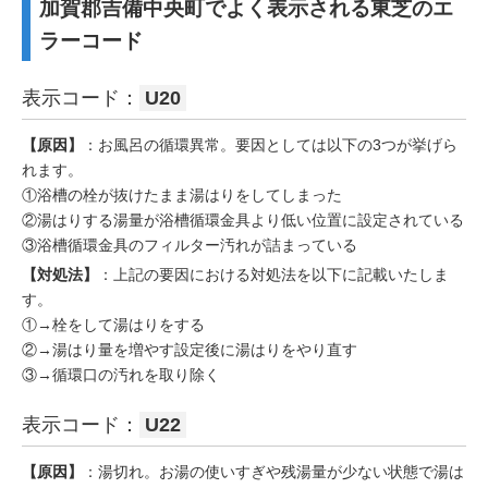
加賀郡吉備中央町でよく表示される東芝のエ
ラーコード
表示コード：
U20
【原因】
：お風呂の循環異常。要因としては以下の3つが挙げら
れます。
①浴槽の栓が抜けたまま湯はりをしてしまった
②湯はりする湯量が浴槽循環金具より低い位置に設定されている
③浴槽循環金具のフィルター汚れが詰まっている
【対処法】
：上記の要因における対処法を以下に記載いたしま
す。
①→栓をして湯はりをする
②→湯はり量を増やす設定後に湯はりをやり直す
③→循環口の汚れを取り除く
表示コード：
U22
【原因】
：湯切れ。お湯の使いすぎや残湯量が少ない状態で湯は