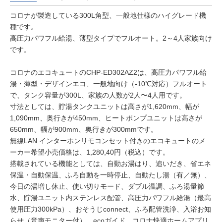
コロナが製造している300L角型、一般地仕様のハイグレード機
種です。
高圧力パワフル給湯、薄型タイプでフルオート。2～4人家族向け
です。
コロナのエコキュートのCHP-ED302AZ2は、高圧力パワフル給
湯・薄型・デザインエコ、一般地向け（-10℃対応）フルオート
で、タンク容量が300L、家族の人数が2人〜4人用です。
寸法としては、貯湯タンクユニットは高さが1,620mm、幅が
1,090mm、奥行きが450mm、ヒートポンプユニットは高さが
650mm、幅が900mm、奥行きが300mmです。
無線LAN インターホンリモコンセット付きのエコキュートのメ
ーカー希望小売価格は、1,280,40円（税込）です。
搭載されている機能としては、自動お湯はり、追いだき、省エネ
保温・自動保温、ふろ自動を一時停止、自動たし湯（有／無）、
今日の湯増し休止、使い切りモード、ダブル温調、ふろ湯量節
水、貯湯ユニット内ステンレス配管、高圧力パワフル給湯（最高
使用圧力300kPa）、おそうじconnect、ふろ配管洗浄、入浴お知
らせ（音声モニター付）、ecoガイド、コロナ快適ホームアプリ