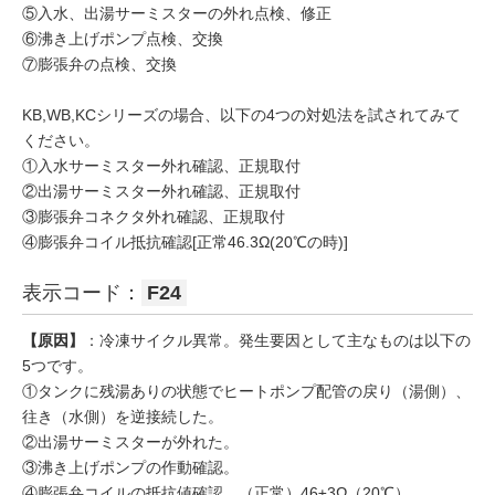
⑤入水、出湯サーミスターの外れ点検、修正
⑥沸き上げポンプ点検、交換
⑦膨張弁の点検、交換
KB,WB,KCシリーズの場合、以下の4つの対処法を試されてみて
ください。
①入水サーミスター外れ確認、正規取付
②出湯サーミスター外れ確認、正規取付
③膨張弁コネクタ外れ確認、正規取付
④膨張弁コイル抵抗確認[正常46.3Ω(20℃の時)]
表示コード：
F24
【原因】
：冷凍サイクル異常。発生要因として主なものは以下の
5つです。
①タンクに残湯ありの状態でヒートポンプ配管の戻り（湯側）、
往き（水側）を逆接続した。
②出湯サーミスターが外れた。
③沸き上げポンプの作動確認。
④膨張弁コイルの抵抗値確認。（正常）46±3Ω（20℃）