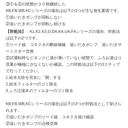
③①＆②の状態が３０秒継続した
KB,FB,WB,KCシリーズの場合は以下の2つが主な発生要因です。
①追いだきポンプが回転しない
②追いだきポンプが回転し続ける
【対処法】
：K1,K2,K3,D,DA,KA,UA,FAシリーズの場合、対処法
は以下の2つです。
①リード線、コネクタの断線補修、追いだきポンプ、追いだきサ
ーミスター交換
②試運転時などタンクに湯が沸いていない状態で、ふろお湯はり
流量が極端に少なくないか確認。この対処法は以下の3ステップ
で行ってください。
1.給水元栓を完全に「開」する
2.給水フィルターのゴミ除去
3.ふろ注湯弁のフィルターのゴミ除去
KB,FB,WB,KCシリーズの場合は以下の3つが対処法として挙げら
れます。
①追いだきポンプのリード線、コネクタ抜け確認
②追いだきポンプの点検交換