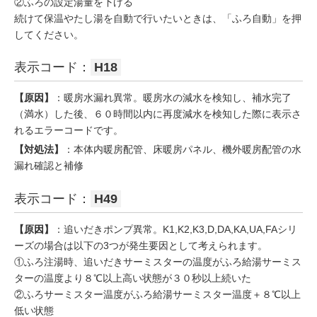
②ふろの設定湯量を下げる
続けて保温やたし湯を自動で行いたいときは、「ふろ自動」を押
してください。
表示コード：
H18
【原因】
：暖房水漏れ異常。暖房水の減水を検知し、補水完了
（満水）した後、６０時間以内に再度減水を検知した際に表示さ
れるエラーコードです。
【対処法】
：本体内暖房配管、床暖房パネル、機外暖房配管の水
漏れ確認と補修
表示コード：
H49
【原因】
：追いだきポンプ異常。K1,K2,K3,D,DA,KA,UA,FAシリ
ーズの場合は以下の3つが発生要因として考えられます。
①ふろ注湯時、追いだきサーミスターの温度がふろ給湯サーミス
ターの温度より８℃以上高い状態が３０秒以上続いた
②ふろサーミスター温度がふろ給湯サーミスター温度＋８℃以上
低い状態