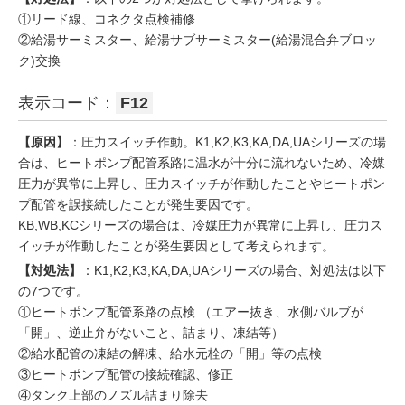
①リード線、コネクタ点検補修
②給湯サーミスター、給湯サブサーミスター(給湯混合弁ブロッ
ク)交換
表示コード：
F12
【原因】
：圧力スイッチ作動。K1,K2,K3,KA,DA,UAシリーズの場
合は、ヒートポンプ配管系路に温水が十分に流れないため、冷媒
圧力が異常に上昇し、圧力スイッチが作動したことやヒートポン
プ配管を誤接続したことが発生要因です。
KB,WB,KCシリーズの場合は、冷媒圧力が異常に上昇し、圧力ス
イッチが作動したことが発生要因として考えられます。
【対処法】
：K1,K2,K3,KA,DA,UAシリーズの場合、対処法は以下
の7つです。
①ヒートポンプ配管系路の点検 （エアー抜き、水側バルブが
「開」、逆止弁がないこと、詰まり、凍結等）
②給水配管の凍結の解凍、給水元栓の「開」等の点検
③ヒートポンプ配管の接続確認、修正
④タンク上部のノズル詰まり除去