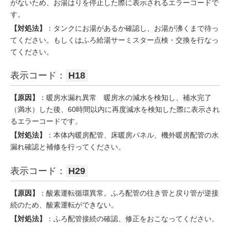
がないため、お湯はりを停止した際に表示されるエラーコードで
す。
【対処法】
：タンクにお湯があるか確認し、お湯が沸くまで待っ
てください。もしくはふろ給湯サーミスター点検・交換を行なっ
てください。
表示コード：
H18
【原因】
：暖房水漏れ異常 暖房水の減水を検知し、補水完了
（満水）した後、60時間以内に再度減水を検知した際に表示され
るエラーコードです。
【対処法】
：本体内暖房配管、床暖房パネル、機外暖房配管の水
漏れ確認と補修を行ってください。
表示コード：
H29
【原因】
：酸素運転循環異常。ふろ配管の往き管と戻り管が逆接
続のため、酸素運転ができない。
【対処法】
：ふろ配管接続の確認、修正をおこなってください。