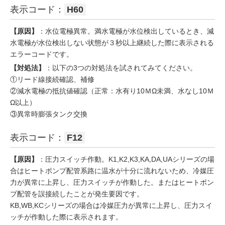
表示コード：
H60
【原因】
：水位電極異常。満水電極が水位検出しているとき、減
水電極が水位検出しない状態が３秒以上継続した際に表示される
エラーコードです。
【対処法】
：以下の3つの対処法を試されてみてください。
①リード線接続確認、補修
②減水電極の抵抗値確認（正常：水有り10ＭΩ未満、水なし10Ｍ
Ω以上）
③異常時膨張タンク交換
表示コード：
F12
【原因】
：圧力スイッチ作動。K1,K2,K3,KA,DA,UAシリーズの場
合はヒートポンプ配管系路に温水が十分に流れないため、冷媒圧
力が異常に上昇し、圧力スイッチが作動した。またはヒートポン
プ配管を誤接続したことが発生要因です。
KB,WB,KCシリーズの場合は冷媒圧力が異常に上昇し、圧力スイ
ッチが作動した際に表示されます。