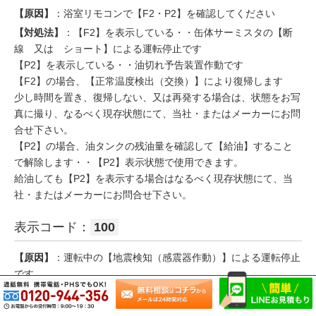
【原因】
：浴室リモコンで【F2・P2】を確認してください
【対処法】
：【F2】を表示している・・缶体サーミスタの【断
線 又は ショート】による運転停止です
【P2】を表示している・・油切れ予告装置作動です
【F2】の場合、【正常温度検出（交換）】により復帰します
少し時間を置き、復帰しない、又は再発する場合は、状態をお写
真に撮り、なるべく現存状態にて、当社・またはメーカーにお問
合せ下さい。
【P2】の場合、油タンクの残油量を確認して【給油】すること
で解除します・・【P2】表示状態で使用できます。
給油しても【P2】を表示する場合はなるべく現存状態にて、当
社・またはメーカーにお問合せ下さい。
表示コード：
100
【原因】
：運転中の【地震検知（感震器作動）】による運転停止
です
【対処法】
：運転中、給湯器に【人】がぶつかったり、【車】の
震動で【警報】になる場合があります。確認して下さい。