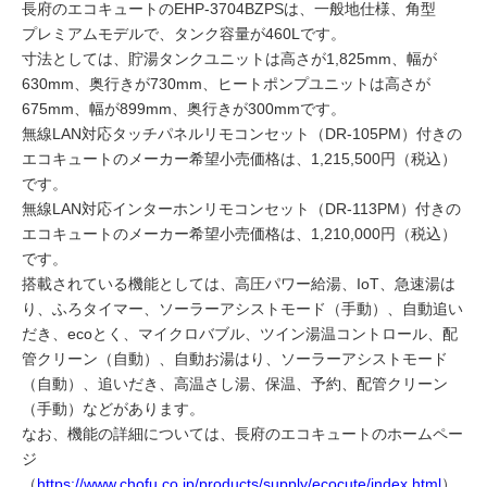
長府のエコキュートのEHP-3704BZPSは、一般地仕様、角型
プレミアムモデルで、タンク容量が460Lです。
寸法としては、貯湯タンクユニットは高さが1,825mm、幅が
630mm、奥行きが730mm、ヒートポンプユニットは高さが
675mm、幅が899mm、奥行きが300mmです。
無線LAN対応タッチパネルリモコンセット（DR-105PM）付きの
エコキュートのメーカー希望小売価格は、1,215,500円（税込）
です。
無線LAN対応インターホンリモコンセット（DR-113PM）付きの
エコキュートのメーカー希望小売価格は、1,210,000円（税込）
です。
搭載されている機能としては、高圧パワー給湯、IoT、急速湯は
り、ふろタイマー、ソーラーアシストモード（手動）、自動追い
だき、ecoとく、マイクロバブル、ツイン湯温コントロール、配
管クリーン（自動）、自動お湯はり、ソーラーアシストモード
（自動）、追いだき、高温さし湯、保温、予約、配管クリーン
（手動）などがあります。
なお、機能の詳細については、長府のエコキュートのホームペー
ジ
（
https://www.chofu.co.jp/products/supply/ecocute/index.html
）