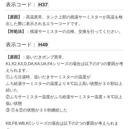
表示コード：
H37
【原因】
：高温異常。タンク上部の残湯サーミスターが高温を検
出した際に表示されるエラーコードです。
【対処法】
：残湯サーミスターの点検、交換を行ってください。
表示コード：
H49
【原因】
：追いだきポンプ異常。
K1,K2,K3,D,DA,KA,UA,FAシリーズの場合は以下の3つの要因が考
えられます。
①ふろ注湯時、追いだきサーミスターの温度が
ふろ給湯サーミスターの温度より８℃以上高い状態が３０秒以上
続いた
②ふろサーミスター温度がふろ給湯サーミスター温度＋８℃以上
低い状態
③ ①＆②の状態が３０秒継続した
KB,FB,WB,KCシリーズの場合は以下の2つの要因が考えられま