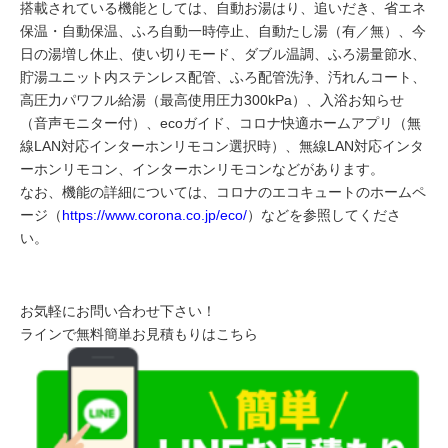
搭載されている機能としては、自動お湯はり、追いだき、省エネ
保温・自動保温、ふろ自動一時停止、自動たし湯（有／無）、今
日の湯増し休止、使い切りモード、ダブル温調、ふろ湯量節水、
貯湯ユニット内ステンレス配管、ふろ配管洗浄、汚れんコート、
高圧力パワフル給湯（最高使用圧力300kPa）、入浴お知らせ
（音声モニター付）、ecoガイド、コロナ快適ホームアプリ（無
線LAN対応インターホンリモコン選択時）、無線LAN対応インタ
ーホンリモコン、インターホンリモコンなどがあります。
なお、機能の詳細については、コロナのエコキュートのホームペ
ージ（
https://www.corona.co.jp/eco/
）などを参照してくださ
い。
お気軽にお問い合わせ下さい！
ラインで無料簡単お見積もりはこちら