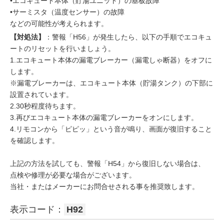
•エコキュート本体（貯湯ユニット）の基板故障
•サーミスタ（温度センサー）の故障
などの可能性が考えられます。
【対処法】
：警報「H56」が発生したら、以下の手順でエコキュ
ートのリセットを行いましょう。
1.エコキュート本体の漏電ブレーカー（漏電しゃ断器）をオフに
します。
※漏電ブレーカーは、エコキュート本体（貯湯タンク）の下部に
設置されています。
2.30秒程度待ちます。
3.再びエコキュート本体の漏電ブレーカーをオンにします。
4.リモコンから「ピピッ」という音が鳴り、画面が復旧すること
を確認します。
上記の方法を試しても、警報「H54」から復旧しない場合は、
点検や修理が必要な場合がございます。
当社・またはメーカーにお問合せされる事を推奨致します。
表示コード：
H92