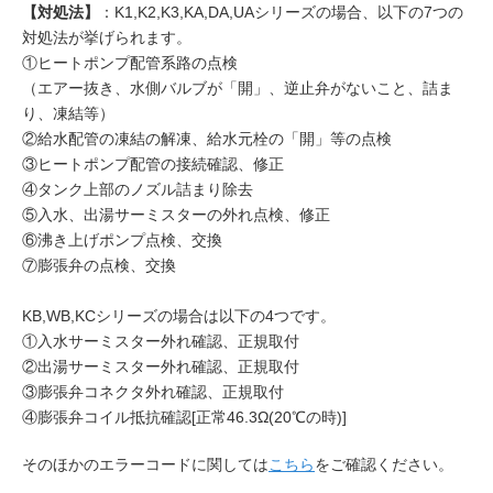
【対処法】
：K1,K2,K3,KA,DA,UAシリーズの場合、以下の7つの
対処法が挙げられます。
①ヒートポンプ配管系路の点検
（エアー抜き、水側バルブが「開」、逆止弁がないこと、詰ま
り、凍結等）
②給水配管の凍結の解凍、給水元栓の「開」等の点検
③ヒートポンプ配管の接続確認、修正
④タンク上部のノズル詰まり除去
⑤入水、出湯サーミスターの外れ点検、修正
⑥沸き上げポンプ点検、交換
⑦膨張弁の点検、交換
KB,WB,KCシリーズの場合は以下の4つです。
①入水サーミスター外れ確認、正規取付
②出湯サーミスター外れ確認、正規取付
③膨張弁コネクタ外れ確認、正規取付
④膨張弁コイル抵抗確認[正常46.3Ω(20℃の時)]
そのほかのエラーコードに関しては
こちら
をご確認ください。