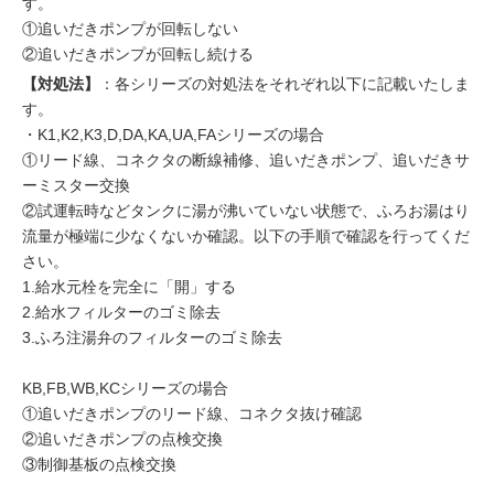
す。
①追いだきポンプが回転しない
②追いだきポンプが回転し続ける
【対処法】
：各シリーズの対処法をそれぞれ以下に記載いたしま
す。
・K1,K2,K3,D,DA,KA,UA,FAシリーズの場合
①リード線、コネクタの断線補修、追いだきポンプ、追いだきサ
ーミスター交換
②試運転時などタンクに湯が沸いていない状態で、ふろお湯はり
流量が極端に少なくないか確認。以下の手順で確認を行ってくだ
さい。
1.給水元栓を完全に「開」する
2.給水フィルターのゴミ除去
3.ふろ注湯弁のフィルターのゴミ除去
KB,FB,WB,KCシリーズの場合
①追いだきポンプのリード線、コネクタ抜け確認
②追いだきポンプの点検交換
③制御基板の点検交換