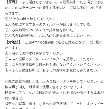
【原因】
：ふろ湯はりができない。自動運転中にたし湯ができな
い。このエラーコードが発生する要因としては以下の4つが考え
られます。
①.浴そうの排水栓をしていない。
②ふろ循環アダプターのフィルターが目づまりしている。
③ふろ自動運転中に浴そうの排水栓を抜いた。
④ふろ自動運転中に、おふろのお湯を多量にくみだした。
【対処法】
：上記4つの発生要因に応じた対処法を以下に記載い
たします。
①→浴そうの排水栓を閉じてください
②→ふろ循環アダプターのフィルターを掃除してください。
③→ふろ自動運転中に排水栓を抜かないでくださいでください。
④→ふろ自動運転中は、おふろのお湯を多量にくみださない。
記載の処置を施した後「ふろ自動」ボタンを押してください。点
検表示が消え、通常通り使用できるようになります。
処置をしても、なお点検記号が表示される場合や該当する原因が
ない場合は、
状態をお写真に撮り、なるべく現存状態にて、当社・またはメー