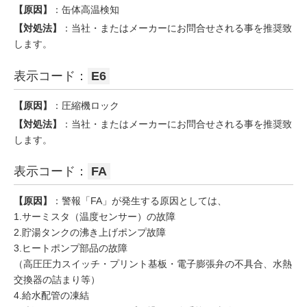
【原因】
：缶体高温検知
【対処法】
：当社・またはメーカーにお問合せされる事を推奨致
します。
表示コード：
E6
【原因】
：圧縮機ロック
【対処法】
：当社・またはメーカーにお問合せされる事を推奨致
します。
表示コード：
FA
【原因】
：警報「FA」が発生する原因としては、
1.サーミスタ（温度センサー）の故障
2.貯湯タンクの沸き上げポンプ故障
3.ヒートポンプ部品の故障
（高圧圧力スイッチ・プリント基板・電子膨張弁の不具合、水熱
交換器の詰まり等）
4.給水配管の凍結