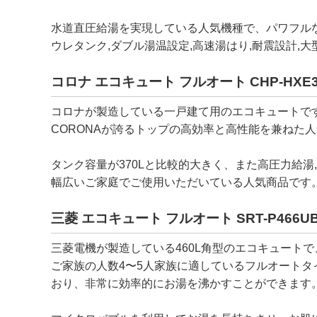
水道直圧給湯を実現している人気機種で、パワフル
ウレタンク,ダブル湯温設定,高速湯はり,耐震設計
コロナ エコキュート フルオート CHP-HXE3
コロナが製造している一戸建て用のエコキュートで
CORONAが誇るトップの高効率と高性能を兼ねた
タンク容量が370Lと比較的大きく、また高圧力給湯
幅広いご家庭でご使用いただいている人気商品です
三菱 エコキュート フルオート SRT-P466U
三菱電機が製造している460L角型のエコキュート
ご家族の人数4〜5人家族に適しているフルオートタ
おり、非常に効率的にお湯を沸かすことができます