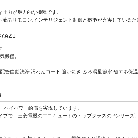
な圧力が魅力的な機種です。
,大型液晶リモコン,インテリジェント制御と機能が充実している
7AZ1
す。
人気機種。
,配管自動洗浄,汚れんコート,追い焚き,ふろ湯量節水,省エネ保
。
B
で、ハイパワー給湯を実現しています。
イプで、三菱電機のエコキュートのトップクラスのPシリーズ、2
。