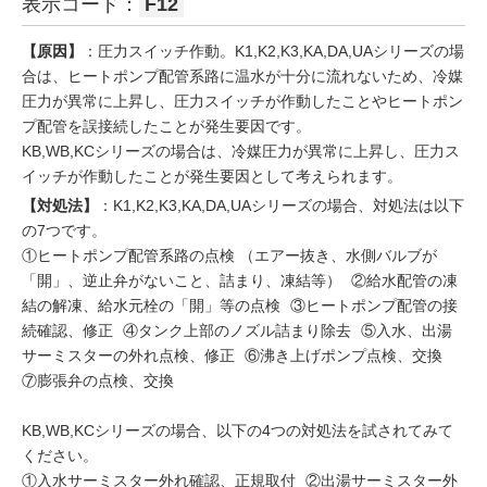
表示コード：
F12
【原因】
：圧力スイッチ作動。K1,K2,K3,KA,DA,UAシリーズの場
合は、ヒートポンプ配管系路に温水が十分に流れないため、冷媒
圧力が異常に上昇し、圧力スイッチが作動したことやヒートポン
プ配管を誤接続したことが発生要因です。
KB,WB,KCシリーズの場合は、冷媒圧力が異常に上昇し、圧力ス
イッチが作動したことが発生要因として考えられます。
【対処法】
：K1,K2,K3,KA,DA,UAシリーズの場合、対処法は以下
の7つです。
①ヒートポンプ配管系路の点検 （エアー抜き、水側バルブが
「開」、逆止弁がないこと、詰まり、凍結等） ②給水配管の凍
結の解凍、給水元栓の「開」等の点検 ③ヒートポンプ配管の接
続確認、修正 ④タンク上部のノズル詰まり除去 ⑤入水、出湯
サーミスターの外れ点検、修正 ⑥沸き上げポンプ点検、交換
⑦膨張弁の点検、交換
KB,WB,KCシリーズの場合、以下の4つの対処法を試されてみて
ください。
①入水サーミスター外れ確認、正規取付 ②出湯サーミスター外