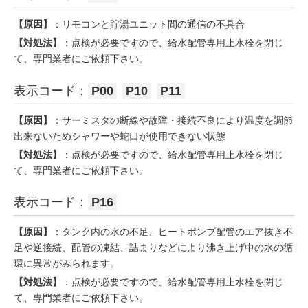
【原因】
：リモコンと貯湯ユニット間の通信の不具合
【対処法】
：点検が必要ですので、給水配管専用止水栓を閉じ
て、専門業者にご依頼下さい。
表示コード：
P00
P10
P11
【原因】
：サーミスタの断線や故障・接続不良により温度を調節
出来ないためシャワーや蛇口が使用できない状態
【対処法】
：点検が必要ですので、給水配管専用止水栓を閉じ
て、専門業者にご依頼下さい。
表示コード：
P16
【原因】
：タンク内の水の不足、ヒートポンプ配管のエア抜き不
足や逆接続、配管の凍結、詰まりなどにより沸き上げ中の水の循
環に異常がみられます。
【対処法】
：点検が必要ですので、給水配管専用止水栓を閉じ
て、専門業者にご依頼下さい。