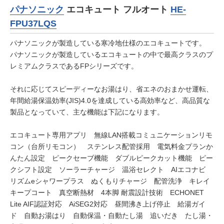
パナソニック
エコキュート フルオート
HE-
FPU37LQS
パナソニックが製造している寒冷地仕様のエコキュートです。
パナソニックが製造しているエコキュートの中で最高クラスのプ
レミアムクラスであるFPシリーズです。
それに応じてスピーディーなお湯はり、省エネのおまかせ運転、
年間給湯保温効率(JIS)4.0を達成している高効率など、高品質な
製品となっていて、主な機能は下記になります。
エコキュート専用アプリ 無線LAN搭載コミュニケーションリモ
コン（台所リモコン） ステンレス配管採用 電気料金プランか
んたん設定 ピークセーブ機能 ダブルピークカット機能 ピー
クシフト設定 ソーラーチャージ 温浴セレクト AIエコナビ
リズムeシャワープラス ぬくもりチャージ 配管洗浄 キレイ
キープコート 真空断熱材 4本脚 耐震設計技術 ECHONET
Lite AIF認証対応 AiSEG2対応 昼間沸き上げ停止 給湯ガイ
ド 自動お湯はり 自動保温・自動たし湯 追いだき たし湯・