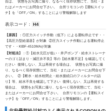
合は、 状態をお写真に撮り、なるべく現存状態にて、当社・ま
たはメーカーにお問合せ下さい。 台所リモコンの【運転スイッ
チ】を「OFF／ON」することにより警報解除します
表示コード：
H4
【原因】
：①圧力スイッチ作動（低下）による運転停止です・・
【高圧力型給湯器】が対象 ②圧力スイッチ作動による運転停止
です・・KIBF-4510MAが対象
【対処法】
：①【給水元圧が低い・井戸ポンプ・給水ストレーナ
ーのゴミ詰まり・減圧弁不良】等の【給水量不足】を確認してく
ださい 復帰しない、又は再発する場合は、 状態をお写真に撮
り、なるべく現存状態にて、当社・またはメーカーにお問合せ下
さい。 ②【断水・給水栓閉止・給水接続口のフィルターの詰
り】等、給水不良を確認して下さい 復帰しない、又は再発する
場合は、 状態をお写真に撮り、なるべく現存状態にて、当社・
またはメーカーにお問合せ下さい。 台所リモコンの【運転スイ
ッチ】を「OFF／ON」することにより警報解除します。
北安曇郡松川村でよく表示されるCORONAの