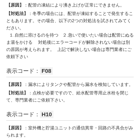
【原因】
：配管の凍結により沸き上げが正常にできません。
【対処法】
：冬季の場合には、配管が凍結することで発生するこ
ともあります。その場合、以下の2つの対処法を試されてみてく
ださい。
１.自然に溶けるのを待つ ２.急いで使いたい場合は配管にぬる
ま湯をかける 対処後にエラーコードが解除されない場合は別
の原因が考えられます。 上記で解決しない場合は専門業者にご
依頼下さい
表示コード：
F08
【原因】
：漏水によりタンクや配管から漏水を検知しています。
【対処法】
：点検が必要ですので、給水配管専用止水栓を閉じ
て、専門業者にご依頼下さい。
表示コード：
H10
【原因】
：室外機と貯湯ユニットの通信異常・回路の不具合がみ
られます。