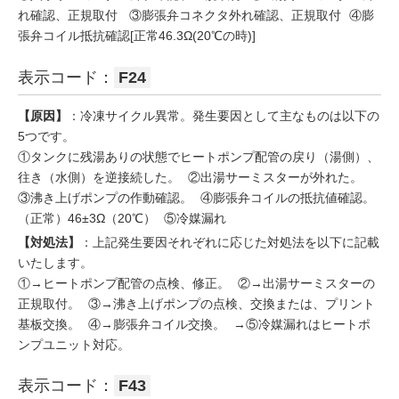
れ確認、正規取付 ③膨張弁コネクタ外れ確認、正規取付 ④膨
張弁コイル抵抗確認[正常46.3Ω(20℃の時)]
表示コード：
F24
【原因】
：冷凍サイクル異常。発生要因として主なものは以下の
5つです。
①タンクに残湯ありの状態でヒートポンプ配管の戻り（湯側）、
往き（水側）を逆接続した。 ②出湯サーミスターが外れた。
③沸き上げポンプの作動確認。 ④膨張弁コイルの抵抗値確認。
（正常）46±3Ω（20℃） ⑤冷媒漏れ
【対処法】
：上記発生要因それぞれに応じた対処法を以下に記載
いたします。
①→ヒートポンプ配管の点検、修正。 ②→出湯サーミスターの
正規取付。 ③→沸き上げポンプの点検、交換または、プリント
基板交換。 ④→膨張弁コイル交換。 →⑤冷媒漏れはヒートポ
ンプユニット対応。
表示コード：
F43