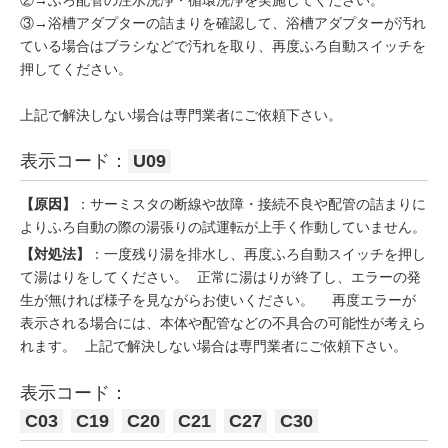
③→浴槽アダプターの詰まりを確認して、浴槽アダプターが汚れ
ている場合はブラシなどで汚れを取り、再度ふろ自動スイッチを
押してください。
上記で解決しない場合は専門業者にご依頼下さい。
表示コード：
U09
【原因】
：サーミスタの断線や故障・接続不良や配管の詰まりに
よりふろ自動の際の湯張りの試運転が上手く作動していません。
【対処法】
：一度残り湯を排水し、再度ふろ自動スイッチを押し
て湯はりをしてください。 正常に湯はりが終了し、エラーの発
生が無ければ様子を見ながらお使いください。 再度エラーが
表示される場合には、本体や配管などの不具合の可能性が考えら
れます。 上記で解決しない場合は専門業者にご依頼下さい。
表示コード：
C03
C19
C20
C21
C27
C30