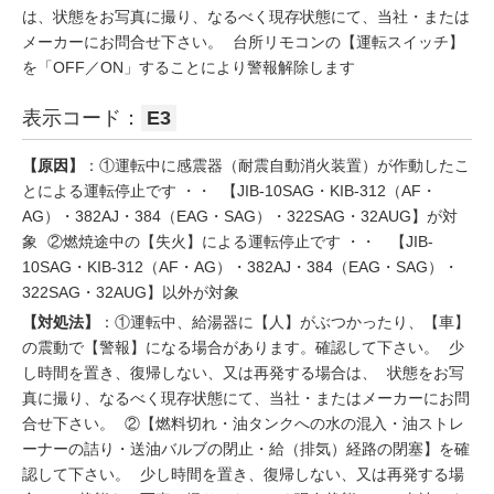
は、状態をお写真に撮り、なるべく現存状態にて、当社・または
メーカーにお問合せ下さい。 台所リモコンの【運転スイッチ】
を「OFF／ON」することにより警報解除します
表示コード：
E3
【原因】
：①運転中に感震器（耐震自動消火装置）が作動したこ
とによる運転停止です ・・ 【JIB-10SAG・KIB-312（AF・
AG）・382AJ・384（EAG・SAG）・322SAG・32AUG】が対
象 ②燃焼途中の【失火】による運転停止です ・・ 【JIB-
10SAG・KIB-312（AF・AG）・382AJ・384（EAG・SAG）・
322SAG・32AUG】以外が対象
【対処法】
：①運転中、給湯器に【人】がぶつかったり、【車】
の震動で【警報】になる場合があります。確認して下さい。 少
し時間を置き、復帰しない、又は再発する場合は、 状態をお写
真に撮り、なるべく現存状態にて、当社・またはメーカーにお問
合せ下さい。 ②【燃料切れ・油タンクへの水の混入・油ストレ
ーナーの詰り・送油バルブの閉止・給（排気）経路の閉塞】を確
認して下さい。 少し時間を置き、復帰しない、又は再発する場