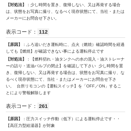
【対処法】
：少し時間を置き、復帰しない、又は再発する場合
は、状態をお写真に撮り、なるべく現存状態にて、当社・または
メーカーにお問合せ下さい。
表示コード：
112
【原因】
：ふろ追いだき運転時に、点火（燃焼）確認時間を経過
しても【燃焼】が確認できない事による運転停止です
【対処法】
：【燃料切れ・油タンクへの水の混入・油ストレーナ
ーの詰り・送油バルブの閉止】を確認して下さい 少し時間を置
き、復帰しない、又は再発する場合は、状態をお写真に撮り、な
るべく現存状態にて、当社・またはメーカーにお問合せ下さ
い。 台所リモコンの【運転スイッチ】を「OFF／ON」するこ
とにより警報解除します
表示コード：
261
【原因】
：圧力スイッチ作動（低下）による運転停止です・・
【高圧力型給湯器】が対象