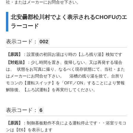
社・またはメーカーにお問合せ下さい。
北安曇郡松川村でよく表示されるCHOFUのエ
ラーコード
表示コード：
002
【原因】
：設置後の初回お湯はり時の【ふろ残り湯】検知です
【対処法】
：少し時間を置き、復帰しない、又は再発する場合
は、 状態をお写真に撮り、なるべく現存状態にて、当社・また
はメーカーにお問合せ下さい。 浴槽の残り湯を捨て、台所リ
モコンの【運転スイッチ】を「OFF／ON」することにより警報
解除後、【ふろ試運転】を再実行してください。
表示コード：
6
【原因】
：制御基板動作不良による運転停止です・・浴室リモコ
ンは【E6】を表示します