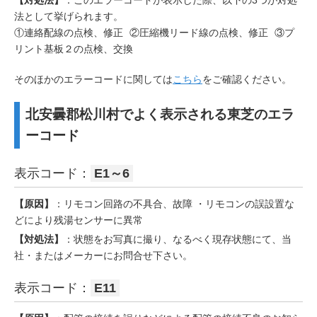
法として挙げられます。
①連絡配線の点検、修正 ②圧縮機リード線の点検、修正 ③プ
リント基板２の点検、交換
そのほかのエラーコードに関しては
こちら
をご確認ください。
北安曇郡松川村でよく表示される東芝のエラ
ーコード
表示コード：
E1～6
【原因】
：リモコン回路の不具合、故障 ・リモコンの誤設置な
どにより残湯センサーに異常
【対処法】
：状態をお写真に撮り、なるべく現存状態にて、当
社・またはメーカーにお問合せ下さい。
表示コード：
E11