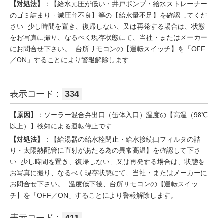
【対処法】
：【給水元圧が低い・井戸ポンプ・給水ストレーナー
のゴミ詰まり・減圧弁不良】等の【給水量不足】を確認してくだ
さい 少し時間を置き、復帰しない、又は再発する場合は、状態
をお写真に撮り、なるべく現存状態にて、当社・またはメーカー
にお問合せ下さい。 台所リモコンの【運転スイッチ】を「OFF
／ON」することにより警報解除します
表示コード：
334
【原因】
：ソーラー混合弁出口（缶体入口）温度の【高温（98℃
以上）】検知による運転停止です
【対処法】
：【給湯器の給水栓閉止・給水接続口フィルタの詰
り・太陽熱配管に直射があたる為の異常高温】を確認して下さ
い 少し時間を置き、復帰しない、又は再発する場合は、状態を
お写真に撮り、なるべく現存状態にて、当社・またはメーカーに
お問合せ下さい。 温度低下後、台所リモコンの【運転スイッ
チ】を「OFF／ON」することにより警報解除します。
表示コード：
411