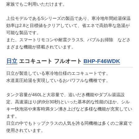
家族でもご利用いただけます。
上位モデルであるSシリーズの製品であり、寒冷地年間給湯保温
効率は2.8と目標値をクリアしていて、省エネで高効率な急湯が
可能な製品です。
また、スマートリモコンや耐震クラスS、バブルお掃除 などさ
まざまな機能が搭載されています。
日立
エコキュート フルオート
BHP-F46WDK
日立が製造している寒冷地仕様のエコキュートです。
水道直圧給湯を実現しているおパワフルな機種です。
タンク容量が460Lと大容量で、追いだき機能やダブル湯温設
定、高速湯はり(約9分30秒)といった基本的な性能のほか、シル
キー快泡浴や来客時満タン沸き上げなど多様な機能が充実してい
ます。
日立の中でもトップクラスの人気を誇る同機種は多くのご家庭で
使用されています。