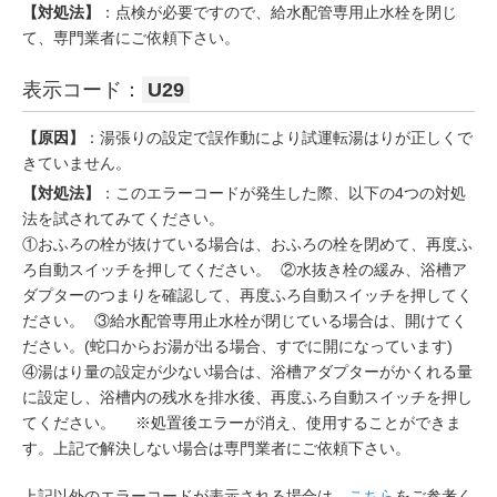
【対処法】
：点検が必要ですので、給水配管専用止水栓を閉じ
て、専門業者にご依頼下さい。
表示コード：
U29
【原因】
：湯張りの設定で誤作動により試運転湯はりが正しくで
きていません。
【対処法】
：このエラーコードが発生した際、以下の4つの対処
法を試されてみてください。
①おふろの栓が抜けている場合は、おふろの栓を閉めて、再度ふ
ろ自動スイッチを押してください。 ②水抜き栓の緩み、浴槽ア
ダプターのつまりを確認して、再度ふろ自動スイッチを押してく
ださい。 ③給水配管専用止水栓が閉じている場合は、開けてく
ださい。(蛇口からお湯が出る場合、すでに開になっています)
④湯はり量の設定が少ない場合は、浴槽アダプターがかくれる量
に設定し、浴槽内の残水を排水後、再度ふろ自動スイッチを押し
てください。 ※処置後エラーが消え、使用することができま
す。上記で解決しない場合は専門業者にご依頼下さい。
上記以外のエラーコードが表示される場合は、
こちら
をご参考く