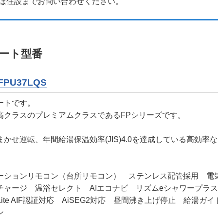
ほ住設までお問い合わせください。
ート型番
FPU37LQS
ートです。
高クラスのプレミアムクラスであるFPシリーズです。
かせ運転、年間給湯保温効率(JIS)4.0を達成している高効
ケーションリモコン（台所リモコン） ステンレス配管採用 電
チャージ 温浴セレクト AIエコナビ リズムeシャワープラ
 Lite AIF認証対応 AiSEG2対応 昼間沸き上げ停止 給
ン