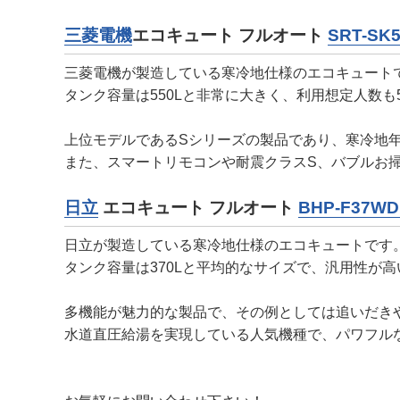
三菱電機
エコキュート フルオート
SRT-SK
三菱電機が製造している寒冷地仕様のエコキュート
タンク容量は550Lと非常に大きく、利用想定人数
上位モデルであるSシリーズの製品であり、寒冷地年
また、スマートリモコンや耐震クラスS、バブルお
日立
エコキュート フルオート
BHP-F37W
日立が製造している寒冷地仕様のエコキュートです
タンク容量は370Lと平均的なサイズで、汎用性が
多機能が魅力的な製品で、その例としては追いだき
水道直圧給湯を実現している人気機種で、パワフル