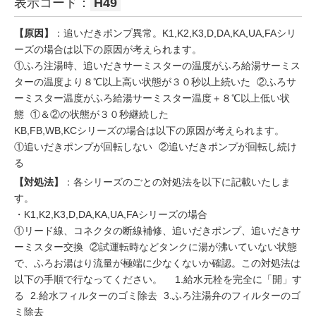
表示コード：
H49
【原因】
：追いだきポンプ異常。K1,K2,K3,D,DA,KA,UA,FAシリ
ーズの場合は以下の原因が考えられます。
①ふろ注湯時、追いだきサーミスターの温度がふろ給湯サーミス
ターの温度より８℃以上高い状態が３０秒以上続いた ②ふろサ
ーミスター温度がふろ給湯サーミスター温度＋８℃以上低い状
態 ①＆②の状態が３０秒継続した
KB,FB,WB,KCシリーズの場合は以下の原因が考えられます。
①追いだきポンプが回転しない ②追いだきポンプが回転し続け
る
【対処法】
：各シリーズのごとの対処法を以下に記載いたしま
す。
・K1,K2,K3,D,DA,KA,UA,FAシリーズの場合
①リード線、コネクタの断線補修、追いだきポンプ、追いだきサ
ーミスター交換 ②試運転時などタンクに湯が沸いていない状態
で、ふろお湯はり流量が極端に少なくないか確認。この対処法は
以下の手順で行なってください。 1.給水元栓を完全に「開」す
る 2.給水フィルターのゴミ除去 3.ふろ注湯弁のフィルターのゴ
ミ除去