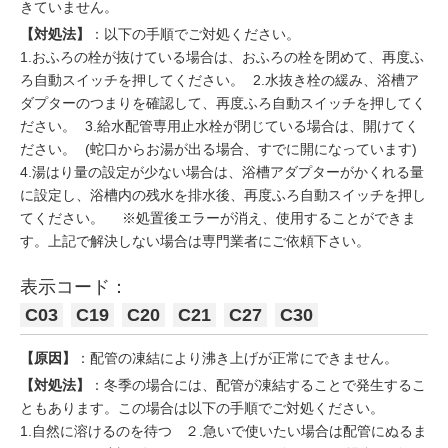
きていません。
【対処法】
：以下の手順でご対処ください。
1.おふろの栓が抜けている場合は、おふろの栓を閉めて、再度ふ
ろ自動スイッチを押してください。 2.水抜き栓の緩み、浴槽ア
ダプターのつまりを確認して、再度ふろ自動スイッチを押してく
ださい。 3.給水配管専用止水栓が閉じている場合は、開けてく
ださい。 (蛇口からお湯が出る場合、すでに開になっています)
4.湯はり量の設定が少ない場合は、浴槽アダプターがかくれる量
に設定し、浴槽内の残水を排水後、再度ふろ自動スイッチを押し
てください。 ※処置後エラーが消え、使用することができま
す。上記で解決しない場合は専門業者にご依頼下さい。
表示コード：
C03
C19
C20
C21
C27
C30
【原因】
：配管の凍結により沸き上げが正常にできません。
【対処法】
：冬季の場合には、配管が凍結することで発生するこ
ともあります。この場合は以下の手順でご対処ください。
1.自然に溶けるのを待つ ２.急いで使いたい場合は配管にぬるま