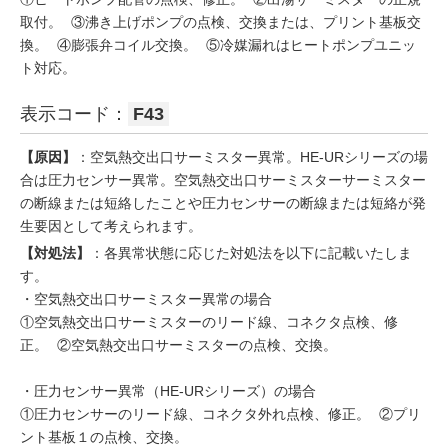
取付。 ③沸き上げポンプの点検、交換または、プリント基板交
換。 ④膨張弁コイル交換。 ⑤冷媒漏れはヒートポンプユニッ
ト対応。
表示コード：
F43
【原因】
：空気熱交出口サーミスター異常。HE-URシリーズの場
合は圧力センサー異常。空気熱交出口サーミスターサーミスター
の断線または短絡したことや圧力センサーの断線または短絡が発
生要因として考えられます。
【対処法】
：各異常状態に応じた対処法を以下に記載いたしま
す。
・空気熱交出口サーミスター異常の場合
①空気熱交出口サーミスターのリード線、コネクタ点検、修
正。 ②空気熱交出口サーミスターの点検、交換。
・圧力センサー異常（HE-URシリーズ）の場合
①圧力センサーのリード線、コネクタ外れ点検、修正。 ②プリ
ント基板１の点検、交換。