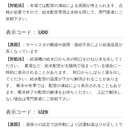
【対処法】
：冬場では配管の凍結による原因が考えられます。点
検が必要ですので、給水配管専用止水栓を閉じて、専門業者にご
依頼下さい。
表示コード：
U00
【原因】
：サーミスタの断線や故障・接続不良により給湯温度が
高くなっています
【対処法】
：給湯機の給水口から水の蛇口をひねり水を出してく
ださい。 夏場など、給水配管が太陽熱で温まっている場合に一
時的に表示されることがあります。 蛇口からしばらく湯を出し
てください。給水配管の温度が下がり解消されることがありま
す。 断水や冬季では、配管の凍結により表示されることもあり
ます。断水終了や配管の解凍をお待ちください。 上記で解決し
ない場合は専門業者にご依頼下さい
表示コード：
U29
【原因】
：湯張りの設定で誤作動により試運転湯はりが正しくで