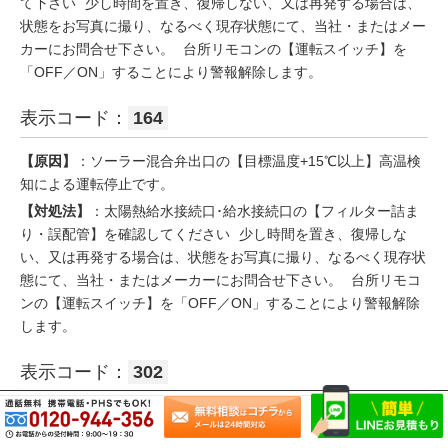
て下さい 少し時間を置き、復帰しない、又は再発する場合は、
状態をお写真に撮り、なるべく現存状態にて、当社・またはメー
カーにお問合せ下さい。 台所リモコンの【運転スイッチ】を
「OFF／ON」することにより警報解除します。
表示コード：
164
【原因】
：ソーラー混合弁出口の【目標温度+15℃以上】高温検
知による運転停止です。
【対処法】
：太陽熱給水接続口･給水接続口の【フィルター詰ま
り・誤配管】を確認してください 少し時間を置き、復帰しな
い、又は再発する場合は、状態をお写真に撮り、なるべく現存状
態にて、当社・またはメーカーにお問合せ下さい。 台所リモコ
ンの【運転スイッチ】を「OFF／ON」することにより警報解除
します。
表示コード：
302
【原因】
：凍結予防サーミスタの【断線 又は ショート】によ
る運転停止です。