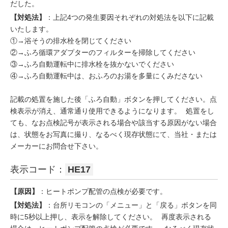
だした。
【対処法】
：上記4つの発生要因それぞれの対処法を以下に記載
いたします。
①→浴そうの排水栓を閉じてください
②→ふろ循環アダプターのフィルターを掃除してください
③→ふろ自動運転中に排水栓を抜かないでください
④→ふろ自動運転中は、おふろのお湯を多量にくみださない
記載の処置を施した後「ふろ自動」ボタンを押してください。点
検表示が消え、通常通り使用できるようになります。 処置をし
ても、なお点検記号が表示される場合や該当する原因がない場合
は、状態をお写真に撮り、なるべく現存状態にて、当社・または
メーカーにお問合せ下さい。
表示コード：
HE17
【原因】
：ヒートポンプ配管の点検が必要です。
【対処法】
：台所リモコンの「メニュー」と「戻る」ボタンを同
時に5秒以上押し、表示を解除してください。 再度表示される