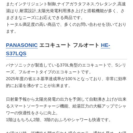
またインテリジェント制御,ナイアガラタフネス,ウレタンク,高速
湯はり,耐震設計,太陽光発電利用沸き上げと搭載機能が多く、さ
まざまなニーズにお応えできる商品です。
トータル満足度の高い商品で、多くのお問い合わせを頂いており
ます。
PANASONIC
エコキュート フルオート
HE-
S37LQS
パナソニックが製造している370L角型のエコキュートで、Sシリ
ーズ、フルオートタイプのエコキュートです。
2025年度の省エネ基準達成率が100％となっており、非常に効率
的にお湯を沸かすことが出来ます。
日射量予報から太陽光発電の出力を予測して自動沸き上げが出来
るスマートソーラーチャージ機能、給湯圧力の大幅アップでシャ
ワーの快適性をさらに向上。
1階はもちろん2階、3階のおふろやシャワーも快適です。