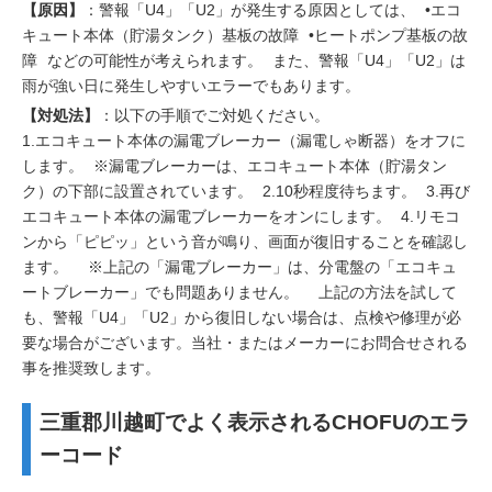
【原因】
：警報「U4」「U2」が発生する原因としては、 •エコ
キュート本体（貯湯タンク）基板の故障 •ヒートポンプ基板の故
障 などの可能性が考えられます。 また、警報「U4」「U2」は
雨が強い日に発生しやすいエラーでもあります。
【対処法】
：以下の手順でご対処ください。
1.エコキュート本体の漏電ブレーカー（漏電しゃ断器）をオフに
します。 ※漏電ブレーカーは、エコキュート本体（貯湯タン
ク）の下部に設置されています。 2.10秒程度待ちます。 3.再び
エコキュート本体の漏電ブレーカーをオンにします。 4.リモコ
ンから「ピピッ」という音が鳴り、画面が復旧することを確認し
ます。 ※上記の「漏電ブレーカー」は、分電盤の「エコキュ
ートブレーカー」でも問題ありません。 上記の方法を試して
も、警報「U4」「U2」から復旧しない場合は、点検や修理が必
要な場合がございます。当社・またはメーカーにお問合せされる
事を推奨致します。
三重郡川越町でよく表示されるCHOFUのエラ
ーコード