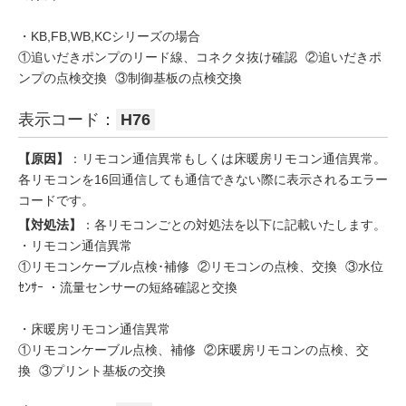
・KB,FB,WB,KCシリーズの場合
①追いだきポンプのリード線、コネクタ抜け確認 ②追いだきポ
ンプの点検交換 ③制御基板の点検交換
表示コード：
H76
【原因】
：リモコン通信異常もしくは床暖房リモコン通信異常。
各リモコンを16回通信しても通信できない際に表示されるエラー
コードです。
【対処法】
：各リモコンごとの対処法を以下に記載いたします。
・リモコン通信異常
①リモコンケーブル点検･補修 ②リモコンの点検、交換 ③水位
ｾﾝｻｰ ・流量センサーの短絡確認と交換
・床暖房リモコン通信異常
①リモコンケーブル点検、補修 ②床暖房リモコンの点検、交
換 ③プリント基板の交換