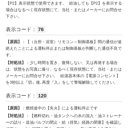
【P2】表示状態で使用できます。 給油しても【P2】を表示する
場合はなるべく現存状態にて、当社・またはメーカーにお問合せ
下さい。
表示コード：
76
【原因】
：【（台所・浴室）リモコン～制御基板】間の通信が途
絶えたことによる運転停止または制御基板が判断した通信不良で
す。
【対処法】
：少し時間を置き、復帰しない、又は再発する場合
は、状態をお写真に撮り、なるべく現存状態にて、当社・または
メーカーにお問合せ下さい。 給湯器本体の【電源コンセント】
を3秒以上『切』後､再度『入』をして警報解除してください。
表示コード：
120
【原因】
：燃焼途中の【失火】による運転停止です
【対処法】
：【燃料切れ・油タンクへの水の混入・油ストレーナ
ーの詰り・送油バルブの閉止・給（排気）経路の閉塞】を確認し