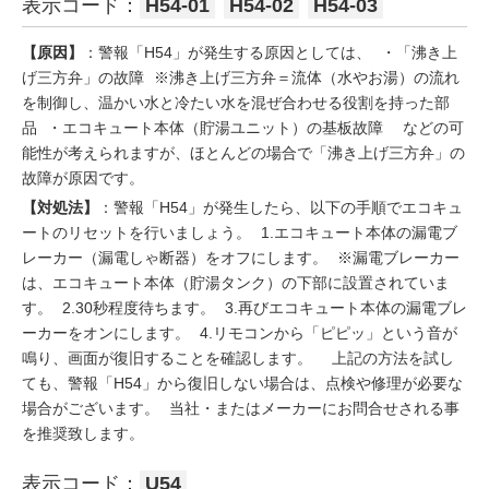
表示コード：
H54-01
H54-02
H54-03
【原因】
：警報「H54」が発生する原因としては、 ・「沸き上
げ三方弁」の故障 ※沸き上げ三方弁＝流体（水やお湯）の流れ
を制御し、温かい水と冷たい水を混ぜ合わせる役割を持った部
品 ・エコキュート本体（貯湯ユニット）の基板故障 などの可
能性が考えられますが、ほとんどの場合で「沸き上げ三方弁」の
故障が原因です。
【対処法】
：警報「H54」が発生したら、以下の手順でエコキュ
ートのリセットを行いましょう。 1.エコキュート本体の漏電ブ
レーカー（漏電しゃ断器）をオフにします。 ※漏電ブレーカー
は、エコキュート本体（貯湯タンク）の下部に設置されていま
す。 2.30秒程度待ちます。 3.再びエコキュート本体の漏電ブレ
ーカーをオンにします。 4.リモコンから「ピピッ」という音が
鳴り、画面が復旧することを確認します。 上記の方法を試し
ても、警報「H54」から復旧しない場合は、点検や修理が必要な
場合がございます。 当社・またはメーカーにお問合せされる事
を推奨致します。
表示コード：
U54