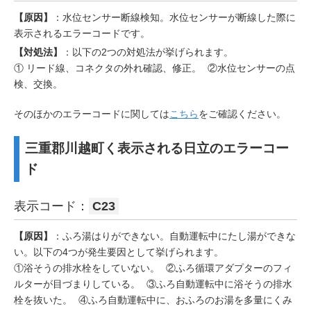
【原因】
：水位センサー断線検知。水位センサーが断線した際に
表示されるエラーコードです。
【対処法】
：以下の2つの対処法が挙げられます。
① リード線、コネクタの外れ確認、修正。 ②水位センサーの点
検、交換。
そのほかのエラーコードに関しては
こちら
をご確認ください。
三重郡川越町く表示される日立のエラーコー
ド
表示コード：
C23
【原因】
：ふろ湯はりができない。自動運転中にたし湯ができな
い。以下の4つが発生要因として挙げられます。
①浴そうの排水栓をしていない。 ②ふろ循環アダプターのフィ
ルターが目づまりしている。 ③ふろ自動運転中に浴そうの排水
栓を抜いた。 ④ふろ自動運転中に、おふろのお湯を多量にくみ