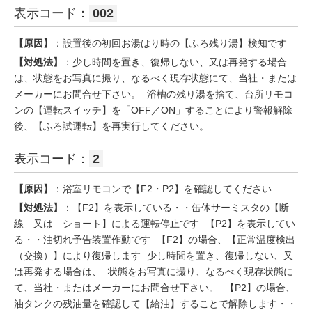
表示コード：
002
【原因】
：設置後の初回お湯はり時の【ふろ残り湯】検知です
【対処法】
：少し時間を置き、復帰しない、又は再発する場合
は、状態をお写真に撮り、なるべく現存状態にて、当社・または
メーカーにお問合せ下さい。 浴槽の残り湯を捨て、台所リモコ
ンの【運転スイッチ】を「OFF／ON」することにより警報解除
後、【ふろ試運転】を再実行してください。
表示コード：
2
【原因】
：浴室リモコンで【F2・P2】を確認してください
【対処法】
：【F2】を表示している・・缶体サーミスタの【断
線 又は ショート】による運転停止です 【P2】を表示してい
る・・油切れ予告装置作動です 【F2】の場合、【正常温度検出
（交換）】により復帰します 少し時間を置き、復帰しない、又
は再発する場合は、 状態をお写真に撮り、なるべく現存状態に
て、当社・またはメーカーにお問合せ下さい。 【P2】の場合、
油タンクの残油量を確認して【給油】することで解除します・・