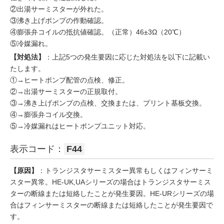
②出湯サーミスターが外れた。
③沸き上げポンプの作動確認。
④膨張弁コイルの抵抗値確認。（正常）46±3Ω（20℃）
⑤冷媒漏れ。
【対処法】
：上記5つの発生要因に応じた対処法を以下に記載い
たします。
①→ヒートポンプ配管の点検、修正。
②→出湯サーミスターの正規取付。
③→沸き上げポンプの点検、交換または、プリント基板交換。
④→膨張弁コイル交換。
⑤→冷媒漏れはヒートポンプユニット対応。
表示コード：
F44
【原因】
：トランジスタサーミスター異常もしくはフィンサーミ
スター異常。HE-UK,UAシリーズの場合はトランジスタサーミス
ターの断線または短絡したことが発生要因。HE-URシリーズの場
合はフィンサーミスターの断線または短絡したことが発生要因で
す。