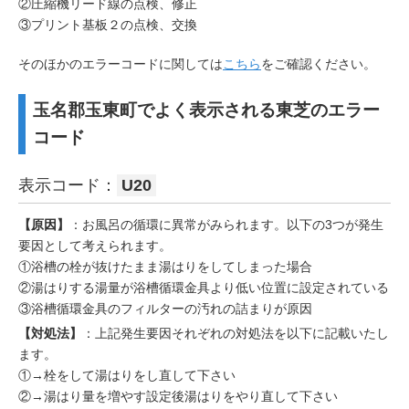
②圧縮機リード線の点検、修正
③プリント基板２の点検、交換
そのほかのエラーコードに関しては
こちら
をご確認ください。
玉名郡玉東町でよく表示される東芝のエラー
コード
表示コード：
U20
【原因】
：お風呂の循環に異常がみられます。以下の3つが発生
要因として考えられます。
①浴槽の栓が抜けたまま湯はりをしてしまった場合
②湯はりする湯量が浴槽循環金具より低い位置に設定されている
③浴槽循環金具のフィルターの汚れの詰まりが原因
【対処法】
：上記発生要因それぞれの対処法を以下に記載いたし
ます。
①→栓をして湯はりをし直して下さい
②→湯はり量を増やす設定後湯はりをやり直して下さい