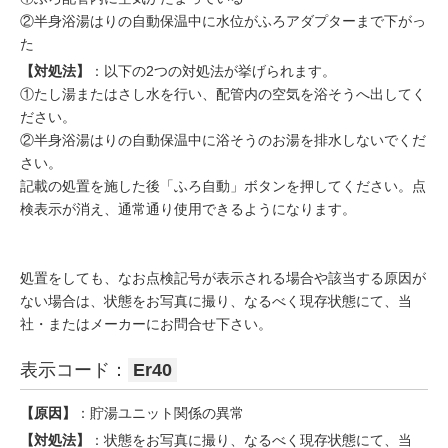
②半身浴湯はりの自動保温中に水位がふろアダプターまで下がっ
た
【対処法】
：以下の2つの対処法が挙げられます。
①たし湯またはさし水を行い、配管内の空気を浴そうへ出してく
ださい。
②半身浴湯はりの自動保温中に浴そうのお湯を排水しないでくだ
さい。
記載の処置を施した後「ふろ自動」ボタンを押してください。点
検表示が消え、通常通り使用できるようになります。
処置をしても、なお点検記号が表示される場合や該当する原因が
ない場合は、状態をお写真に撮り、なるべく現存状態にて、当
社・またはメーカーにお問合せ下さい。
表示コード：
Er40
【原因】
：貯湯ユニット関係の異常
【対処法】
：状態をお写真に撮り、なるべく現存状態にて、当