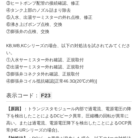
③ヒートポンプ配管の接続確認、修正
④タンク上部のノズル詰まり除去
⑤入水、出湯サーミスターの外れ点検、修正
⑥沸き上げポンプ点検、交換
⑦膨張弁の点検、交換
KB,WB,KCシリーズの場合、以下の対処法を試されてみてくださ
い。
①入水サーミスター外れ確認、正規取付
②出湯サーミスター外れ確認、正規取付
③膨張弁コネクタ外れ確認、正規取付
④膨張弁コイル抵抗確認[正常46.3Ω(20℃の時)]
表示コード：
F23
【原因】
：トランジスタモジュール内部で過電流、電源電圧の降
下を検出したことによるDCピーク異常。圧縮機の回転が異常に
高い。または過電流、電源電圧降下を検出したことによるOCP異
常(HE-URシリーズの場合)。