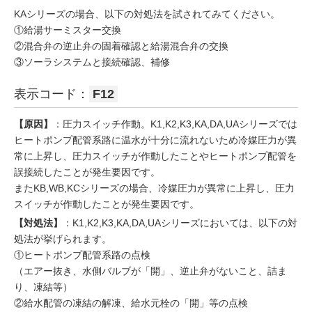
KAシリーズの場合、以下の対処法を試されてみてください。
①給湯サーミスター交換
②混合弁の逆止弁の固着確認と給湯混合弁の交換
③ソーラシステムと接続確認、補修
表示コード：
F12
【原因】
：圧力スイッチ作動。K1,K2,K3,KA,DA,UAシリーズでは
ヒートポンプ配管系路に温水が十分に流れないため冷媒圧力が異
常に上昇し、圧力スイッチが作動したことやヒートポンプ配管を
誤接続したことが発生要因です。
またKB,WB,KCシリーズの場合、冷媒圧力が異常に上昇し、圧力
スイッチが作動したことが発生要因です。
【対処法】
：K1,K2,K3,KA,DA,UAシリーズにおいては、以下の対
処法が挙げられます。
①ヒートポンプ配管系路の点検
（エアー抜き、水側バルブが「開」、逆止弁がないこと、詰ま
り、凍結等）
②給水配管の凍結の解凍、給水元栓の「開」等の点検