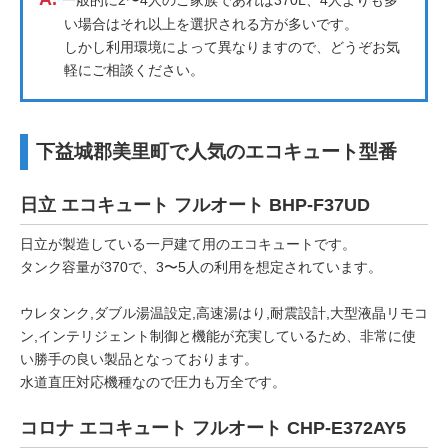
一般的に2〜4人のご家族であれば370L、4人よりも多
い場合はそれ以上を選択される方が多いです。
しかし利用環境によって異なりますので、どうぞお気
軽にご相談ください。
下益城郡美里町で人気のエコキュート型番
日立 エコキュート フルオート BHP-F37UD
日立が製造している一戸建て用のエコキュートです。
タンク容量が370で、3〜5人の利用を想定されています。
ウレタンク,ダブル湯温設定,高速湯はり,耐震設計,大型液晶リモコ
ン,インテリジェント制御と機能が充実しているため、非常に使
い勝手の良い製品となっております。
水道直圧対応機種なので圧力も万全です。
コロナ エコキュート フルオート CHP-E372AY5