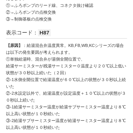
①→ふろポンプのリード線、コネクタ抜け確認
②→ふろポンプの点検交換
③→制御基板の点検交換
表示コード：
H87
【原因】
：給湯混合弁温度異常。KB,FB,WB,KCシリーズの場合
は以下の発生要因が考えられます。
①単独給湯時、混合弁が湯側全開位置で、
給湯サーミスターが残湯サーミスター０温度より２０℃以上低い
状態が３０秒以上続いた（２回）
②-1水側全開位置で給湯温度が６０℃以上の状態が３０秒以上続
いた
②-2水設定以外で、給湯温度が設定温度＋１０℃以上の状態が３
０秒以上続いた
③-1給湯サーミスター温度が給湯サブサーミスター温度より８℃
以上高い状態が１０秒続いた
③-2給湯サブサーミスター温度が給湯サーミスター温度より８℃
以上高い状態が１０秒続いた