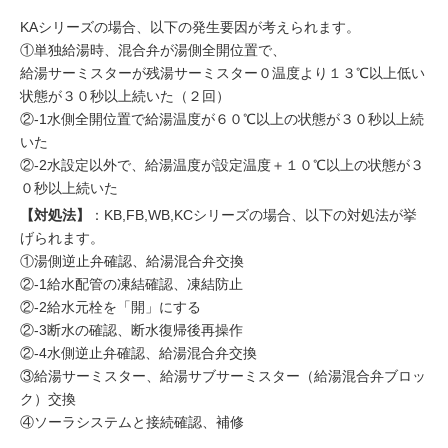
KAシリーズの場合、以下の発生要因が考えられます。
①単独給湯時、混合弁が湯側全開位置で、
給湯サーミスターが残湯サーミスター０温度より１３℃以上低い
状態が３０秒以上続いた（２回）
②-1水側全開位置で給湯温度が６０℃以上の状態が３０秒以上続
いた
②-2水設定以外で、給湯温度が設定温度＋１０℃以上の状態が３
０秒以上続いた
【対処法】
：KB,FB,WB,KCシリーズの場合、以下の対処法が挙
げられます。
①湯側逆止弁確認、給湯混合弁交換
②-1給水配管の凍結確認、凍結防止
②-2給水元栓を「開」にする
②-3断水の確認、断水復帰後再操作
②-4水側逆止弁確認、給湯混合弁交換
③給湯サーミスター、給湯サブサーミスター（給湯混合弁ブロッ
ク）交換
④ソーラシステムと接続確認、補修