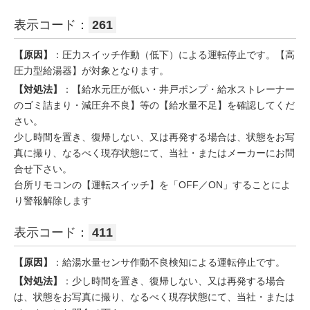
表示コード：
261
【原因】
：圧力スイッチ作動（低下）による運転停止です。【高
圧力型給湯器】が対象となります。
【対処法】
：【給水元圧が低い・井戸ポンプ・給水ストレーナー
のゴミ詰まり・減圧弁不良】等の【給水量不足】を確認してくだ
さい。
少し時間を置き、復帰しない、又は再発する場合は、状態をお写
真に撮り、なるべく現存状態にて、当社・またはメーカーにお問
合せ下さい。
台所リモコンの【運転スイッチ】を「OFF／ON」することによ
り警報解除します
表示コード：
411
【原因】
：給湯水量センサ作動不良検知による運転停止です。
【対処法】
：少し時間を置き、復帰しない、又は再発する場合
は、状態をお写真に撮り、なるべく現存状態にて、当社・または