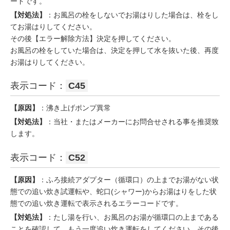
ードです。
【対処法】
：お風呂の栓をしないでお湯はりした場合は、栓をし
てお湯はりしてください。
その後【エラー解除方法】決定を押してください。
お風呂の栓をしていた場合は、決定を押して水を抜いた後、再度
お湯はりしてください。
表示コード：
C45
【原因】
：沸き上げポンプ異常
【対処法】
：当社・またはメーカーにお問合せされる事を推奨致
します。
表示コード：
C52
【原因】
：ふろ接続アダプター（循環口）の上までお湯がない状
態での追い炊き試運転や、蛇口(シャワー)からお湯はりをした状
態での追い炊き運転で表示されるエラーコードです。
【対処法】
：たし湯を行い、お風呂のお湯が循環口の上まである
ことを確認して、もう一度追い炊き運転をしてください。その後