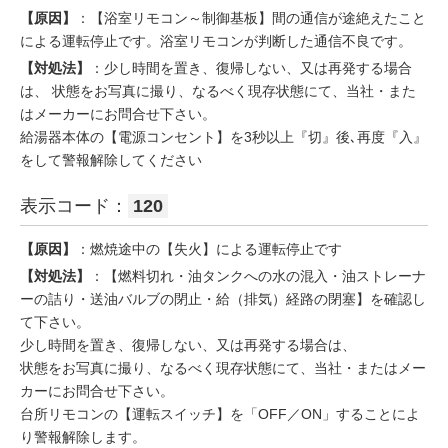
【原因】
：【浴室リモコン～制御基板】間の通信が途絶えたこと
による運転停止です。浴室リモコンが判断した通信不良です。
【対処法】
：少し時間を置き、復帰しない、又は再発する場合
は、 状態をお写真に撮り、なるべく現存状態にて、当社・また
はメーカーにお問合せ下さい。
給湯器本体の【電源コンセント】を3秒以上『切』後､再度『入』
をして警報解除してください
表示コード：
120
【原因】
：燃焼途中の【失火】による運転停止です
【対処法】
：【燃料切れ・油タンクへの水の混入・油ストレーナ
ーの詰り・送油バルブの閉止・給（排気）経路の閉塞】を確認し
て下さい。
少し時間を置き、復帰しない、又は再発する場合は、
状態をお写真に撮り、なるべく現存状態にて、当社・またはメー
カーにお問合せ下さい。
台所リモコンの【運転スイッチ】を「OFF／ON」することによ
り警報解除します。