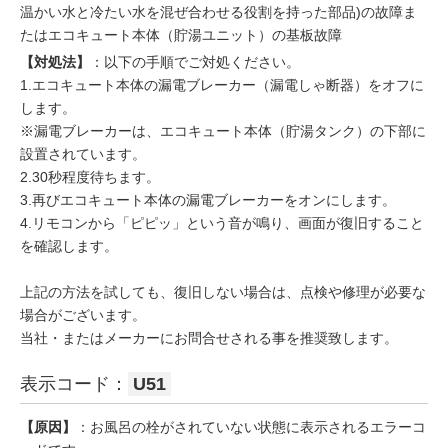
温かい水と冷たい水を混ぜ合わせる役割を持った部品)の故障ま
たはエコキュート本体（貯湯ユニット）の基板故障
【対処法】
：以下の手順でご対処ください。
1.エコキュート本体の漏電ブレーカー（漏電しゃ断器）をオフに
します。
※漏電ブレーカーは、エコキュート本体（貯湯タンク）の下部に
設置されています。
2.30秒程度待ちます。
3.再びエコキュート本体の漏電ブレーカーをオンにします。
4.リモコンから「ピピッ」という音が鳴り、画面が復旧すること
を確認します。
上記の方法を試しても、復旧しない場合は、点検や修理が必要な
場合がございます。
当社・またはメーカーにお問合せされる事を推奨致します。
表示コード：
U51
【原因】
：お風呂の栓がされていない状態に表示されるエラーコ