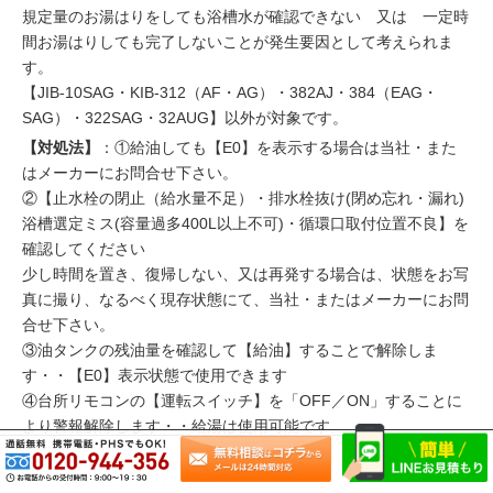
規定量のお湯はりをしても浴槽水が確認できない 又は 一定時
間お湯はりしても完了しないことが発生要因として考えられま
す。
【JIB-10SAG・KIB-312（AF・AG）・382AJ・384（EAG・
SAG）・322SAG・32AUG】以外が対象です。
【対処法】
：①給油しても【E0】を表示する場合は当社・また
はメーカーにお問合せ下さい。
②【止水栓の閉止（給水量不足）・排水栓抜け(閉め忘れ・漏れ)
浴槽選定ミス(容量過多400L以上不可)・循環口取付位置不良】を
確認してください
少し時間を置き、復帰しない、又は再発する場合は、状態をお写
真に撮り、なるべく現存状態にて、当社・またはメーカーにお問
合せ下さい。
③油タンクの残油量を確認して【給油】することで解除しま
す・・【E0】表示状態で使用できます
④台所リモコンの【運転スイッチ】を「OFF／ON」することに
より警報解除します・・給湯は使用可能です。
表示コード：
E7