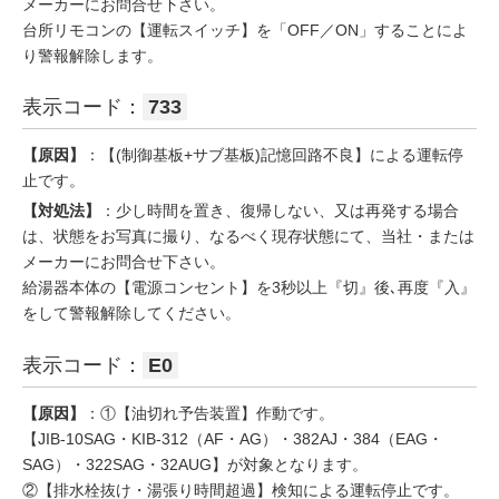
メーカーにお問合せ下さい。
台所リモコンの【運転スイッチ】を「OFF／ON」することによ
り警報解除します。
表示コード：
733
【原因】
：【(制御基板+サブ基板)記憶回路不良】による運転停
止です。
【対処法】
：少し時間を置き、復帰しない、又は再発する場合
は、状態をお写真に撮り、なるべく現存状態にて、当社・または
メーカーにお問合せ下さい。
給湯器本体の【電源コンセント】を3秒以上『切』後､再度『入』
をして警報解除してください。
表示コード：
E0
【原因】
：①【油切れ予告装置】作動です。
【JIB-10SAG・KIB-312（AF・AG）・382AJ・384（EAG・
SAG）・322SAG・32AUG】が対象となります。
②【排水栓抜け・湯張り時間超過】検知による運転停止です。