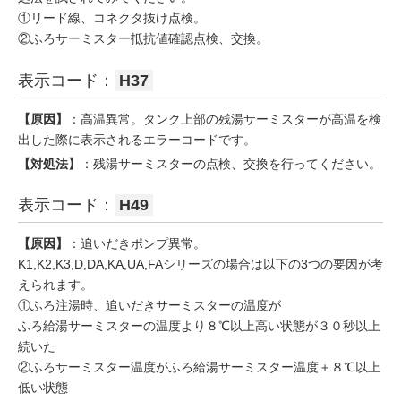
①リード線、コネクタ抜け点検。
②ふろサーミスター抵抗値確認点検、交換。
表示コード：
H37
【原因】
：高温異常。タンク上部の残湯サーミスターが高温を検
出した際に表示されるエラーコードです。
【対処法】
：残湯サーミスターの点検、交換を行ってください。
表示コード：
H49
【原因】
：追いだきポンプ異常。
K1,K2,K3,D,DA,KA,UA,FAシリーズの場合は以下の3つの要因が考
えられます。
①ふろ注湯時、追いだきサーミスターの温度が
ふろ給湯サーミスターの温度より８℃以上高い状態が３０秒以上
続いた
②ふろサーミスター温度がふろ給湯サーミスター温度＋８℃以上
低い状態