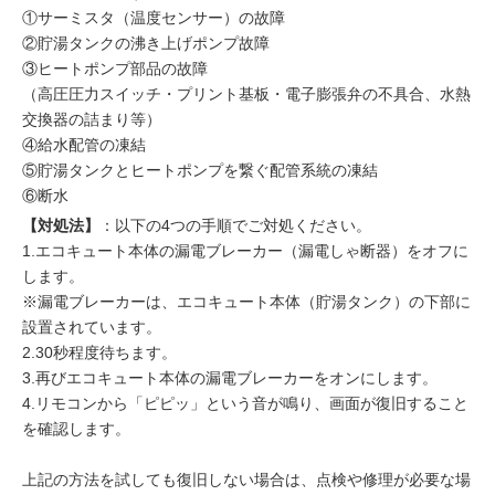
①サーミスタ（温度センサー）の故障
②貯湯タンクの沸き上げポンプ故障
③ヒートポンプ部品の故障
（高圧圧力スイッチ・プリント基板・電子膨張弁の不具合、水熱
交換器の詰まり等）
④給水配管の凍結
⑤貯湯タンクとヒートポンプを繋ぐ配管系統の凍結
⑥断水
【対処法】
：以下の4つの手順でご対処ください。
1.エコキュート本体の漏電ブレーカー（漏電しゃ断器）をオフに
します。
※漏電ブレーカーは、エコキュート本体（貯湯タンク）の下部に
設置されています。
2.30秒程度待ちます。
3.再びエコキュート本体の漏電ブレーカーをオンにします。
4.リモコンから「ピピッ」という音が鳴り、画面が復旧すること
を確認します。
上記の方法を試しても復旧しない場合は、点検や修理が必要な場