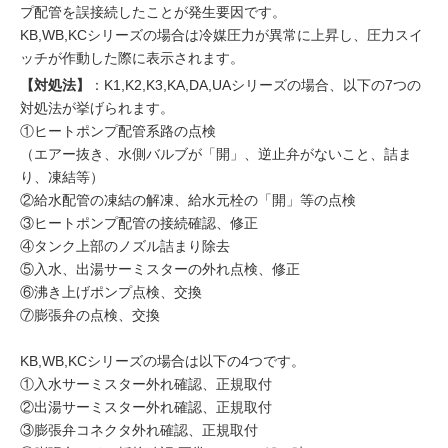
プ配管を誤接続したことが発生要因です。
KB,WB,KCシリーズの場合は冷媒圧力が異常に上昇し、圧力スイ
ッチが作動した際に表示されます。
【対処法】
：K1,K2,K3,KA,DA,UAシリーズの場合、以下の7つの
対処法が挙げられます。
①ヒートポンプ配管系路の点検
（エアー抜き、水側バルブが「開」、逆止弁がないこと、詰ま
り、凍結等）
②給水配管の凍結の解凍、給水元栓の「開」等の点検
③ヒートポンプ配管の接続確認、修正
④タンク上部のノズル詰まり除去
⑤入水、出湯サーミスターの外れ点検、修正
⑥沸き上げポンプ点検、交換
⑦膨張弁の点検、交換
KB,WB,KCシリーズの場合は以下の4つです。
①入水サーミスター外れ確認、正規取付
②出湯サーミスター外れ確認、正規取付
③膨張弁コネクタ外れ確認、正規取付