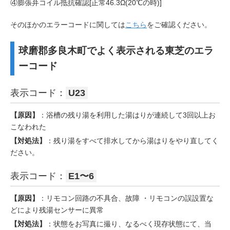
④膨張弁コイル抵抗確認[正常46.3Ω(20℃の時)]
そのほかのエラーコードに関しては
こちら
をご確認ください。
球磨郡多良木町でよく表示される東芝のエラ
ーコード
表示コード：
U23
【原因】
：浴槽の残り湯を利用した湯はりが連続して3回以上お
こなわれた
【対処法】
：残り湯をすべて排水してから湯はりをやり直してく
ださい。
表示コード：
E1〜6
【原因】
：リモコン回路の不具合、故障 ・リモコンの誤設置な
どにより残湯センサーに異常
【対処法】
：状態をお写真に撮り、なるべく現存状態にて、当