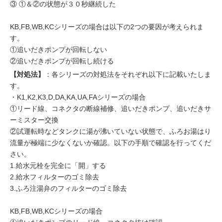
③ ①＆②の状態が３０秒継続した
KB,FB,WB,KCシリーズの場合は以下の2つの要因が考えられま
す。
①追いだきポンプが回転しない
②追いだきポンプが回転し続ける
【対処法】
：各シリーズの対処法をそれぞれ以下に記載いたしま
す。
・K1,K2,K3,D,DA,KA,UA,FAシリーズの場合
①リード線、コネクタの断線補修、追いだきポンプ、追いだきサ
ーミスター交換
②試運転時などタンクに湯が沸いていない状態で、ふろお湯はり
流量が極端に少なくないか確認。以下の手順で確認を行ってくだ
さい。
1.給水元栓を完全に「開」する
2.給水フィルターのゴミ除去
3.ふろ注湯弁のフィルターのゴミ除去
KB,FB,WB,KCシリーズの場合