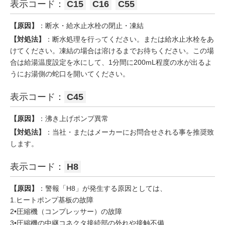
表示コード：
C15
C16
C55
【原因】
：断水・給水止水栓の閉止・凍結
【対処法】
：断水処理を行ってください。または給水止水栓をあ
けてください。凍結の場合は溶けるまでお待ちください。この場
合は給湯温度設定を水にして、1分間に200mL程度の水が出るよ
うにお湯側の蛇口を開いてください。
表示コード：
C45
【原因】
：沸き上げポンプ異常
【対処法】
：当社・またはメーカーにお問合せされる事を推奨致
します。
表示コード：
H8
【原因】
：警報「H8」が発生する原因としては、
1.ヒートポンプ基板の故障
2•圧縮機（コンプレッサー）の故障
3•圧縮機の中継コネクタ接続部の外れや接触不備