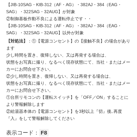
【JIB-10SAG・KIB-312（AF・AG）・382AJ・384（EAG・
SAG）・322SAG・32AUG】が対象
②制御基板作動不良による運転停止です・・
【JIB-10SAG・KIB-312（AF・AG）・382AJ・384（EAG・
SAG）・322SAG・32AUG】以外が対象
【対処法】
：①【電源コンセント】の【接触不良】の場合があり
ます
少し時間を置き、復帰しない、又は再発する場合は、
状態をお写真に撮り、なるべく現存状態にて、当社・またはメー
カーにお問合せ下さい。
②少し時間を置き、復帰しない、又は再発する場合は、
状態をお写真に撮り、なるべく現存状態にて、当社・またはメー
カーにお問合せ下さい。
①台所リモコンの【運転スイッチ】を「OFF／ON」することに
より警報解除します
②給湯器本体の【電源コンセント】を3秒以上『切』後､再度
『入』をして警報解除してください
表示コード：
F8