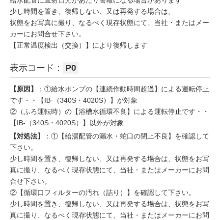
給水配管に直射日光があたり警報になる場合があります
少し時間を置き、復帰しない、又は再発する場合は、
状態をお写真に撮り、なるべく現存状態にて、当社・またはメー
カーにお問合せ下さい。
【正常温度検出（交換）】により復帰します
表示コード：
P0
【原因】
：①給水ポンプの【連続作動時間超過】による運転停止
です・・【IB-（340S・4020S）】が対象
②（ふろ運転時）の【浴槽水循環不良】による運転停止です・・
【IB-（340S・4020S）】以外が対象
【対処法】
：①【給湯配管の漏水・蛇口の閉止不良】を確認して
下さい。
少し時間を置き、復帰しない、又は再発する場合は、状態をお写
真に撮り、なるべく現存状態にて、当社・またはメーカーにお問
合せ下さい。
②【循環口フィルターの汚れ（詰り）】を確認して下さい。
少し時間を置き、復帰しない、又は再発する場合は、状態をお写
真に撮り、なるべく現存状態にて、当社・またはメーカーにお問