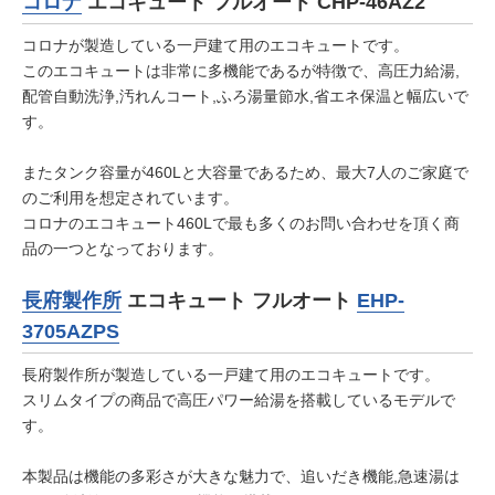
コロナ
エコキュート フルオート CHP-46AZ2
コロナが製造している一戸建て用のエコキュートです。
このエコキュートは非常に多機能であるが特徴で、高圧力給湯,
配管自動洗浄,汚れんコート,ふろ湯量節水,省エネ保温と幅広いで
す。
またタンク容量が460Lと大容量であるため、最大7人のご家庭で
のご利用を想定されています。
コロナのエコキュート460Lで最も多くのお問い合わせを頂く商
品の一つとなっております。
長府製作所
エコキュート フルオート
EHP-
3705AZPS
長府製作所が製造している一戸建て用のエコキュートです。
スリムタイプの商品で高圧パワー給湯を搭載しているモデルで
す。
本製品は機能の多彩さが大きな魅力で、追いだき機能,急速湯は