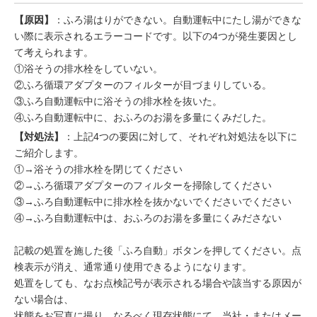
【原因】
：ふろ湯はりができない。自動運転中にたし湯ができな
い際に表示されるエラーコードです。以下の4つが発生要因とし
て考えられます。
①浴そうの排水栓をしていない。
②ふろ循環アダプターのフィルターが目づまりしている。
③ふろ自動運転中に浴そうの排水栓を抜いた。
④ふろ自動運転中に、おふろのお湯を多量にくみだした。
【対処法】
：上記4つの要因に対して、それぞれ対処法を以下に
ご紹介します。
①→浴そうの排水栓を閉じてください
②→ふろ循環アダプターのフィルターを掃除してください
③→ふろ自動運転中に排水栓を抜かないでくださいでください
④→ふろ自動運転中は、おふろのお湯を多量にくみださない
記載の処置を施した後「ふろ自動」ボタンを押してください。点
検表示が消え、通常通り使用できるようになります。
処置をしても、なお点検記号が表示される場合や該当する原因が
ない場合は、
状態をお写真に撮り、なるべく現存状態にて、当社・またはメー