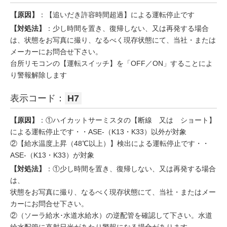
【原因】
：【追いだき許容時間超過】による運転停止です
【対処法】
：少し時間を置き、復帰しない、又は再発する場合
は、状態をお写真に撮り、なるべく現存状態にて、当社・または
メーカーにお問合せ下さい。
台所リモコンの【運転スイッチ】を「OFF／ON」することによ
り警報解除します
表示コード：
H7
【原因】
：①ハイカットサーミスタの【断線 又は ショート】
による運転停止です・・ASE-（K13・K33）以外が対象
②【給水温度上昇（48℃以上）】検出による運転停止です・・
ASE-（K13・K33）が対象
【対処法】
：①少し時間を置き、復帰しない、又は再発する場合
は、
状態をお写真に撮り、なるべく現存状態にて、当社・またはメー
カーにお問合せ下さい。
②（ソーラ給水･水道水給水）の逆配管を確認して下さい。水道