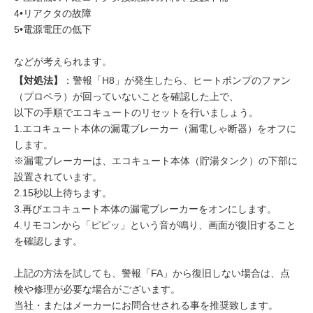
4•リアクタの故障
5•電源電圧の低下
などが考えられます。
【対処法】
：警報「H8」が発生したら、ヒートポンプのファン
（プロペラ）が回っていないことを確認した上で、
以下の手順でエコキュートのリセットを行いましょう。
1.エコキュート本体の漏電ブレーカー（漏電しゃ断器）をオフに
します。
※漏電ブレーカーは、エコキュート本体（貯湯タンク）の下部に
設置されています。
2.15秒以上待ちます。
3.再びエコキュート本体の漏電ブレーカーをオンにします。
4.リモコンから「ピピッ」という音が鳴り、画面が復旧すること
を確認します。
上記の方法を試しても、警報「FA」から復旧しない場合は、点
検や修理が必要な場合がございます。
当社・またはメーカーにお問合せされる事を推奨致します。