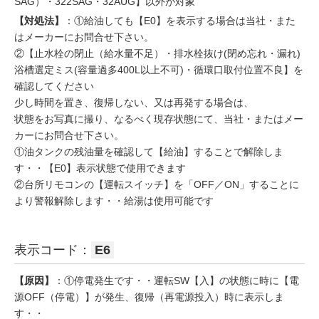
SAG）・322SAG・32AUG】以外が対象
【対処法】
：①給油しても【E0】を表示する場合は当社・また
はメーカーにお問合せ下さい。
②【止水栓の閉止（給水量不足）・排水栓抜け(閉め忘れ・漏れ)
浴槽選定ミス(容量過多400L以上不可)・循環口取付位置不良】を
確認してください
少し時間を置き、復帰しない、又は再発する場合は、
状態をお写真に撮り、なるべく現存状態にて、当社・またはメー
カーにお問合せ下さい。
①油タンクの残油量を確認して【給油】することで解除しま
す・・【E0】表示状態で使用できます
②台所リモコンの【運転スイッチ】を「OFF／ON」することに
より警報解除します・・給湯は使用可能です
表示コード：
E6
【原因】
：①停電発生です・・運転SW【入】の状態に時に【電
源OFF（停電）】が発生、復帰（再電源投入）時に表示しま
す・・