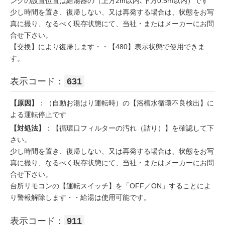
ンクの設置位置は給湯器の（上方2m以内､下方0.5m以内）です
少し時間を置き、復帰しない、又は再発する場合は、状態をお写
真に撮り、なるべく現存状態にて、当社・またはメーカーにお問
合せ下さい。
【交換】により復帰します・・【480】表示状態で使用できま
す。
表示コード：
631
【原因】
：（自動お湯はり運転時）の【浴槽水循環不良検出】に
よる運転停止です
【対処法】
：【循環口フィルターの汚れ（詰り）】を確認して下
さい。
少し時間を置き、復帰しない、又は再発する場合は、状態をお写
真に撮り、なるべく現存状態にて、当社・またはメーカーにお問
合せ下さい。
台所リモコンの【運転スイッチ】を「OFF／ON」することによ
り警報解除します・・給湯は使用可能です。
表示コード：
911