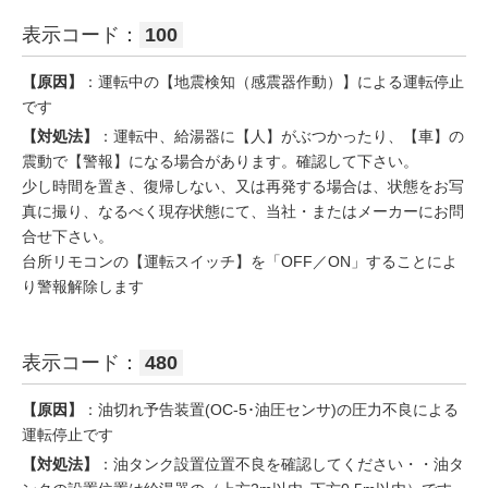
表示コード：
100
【原因】
：運転中の【地震検知（感震器作動）】による運転停止
です
【対処法】
：運転中、給湯器に【人】がぶつかったり、【車】の
震動で【警報】になる場合があります。確認して下さい。
少し時間を置き、復帰しない、又は再発する場合は、状態をお写
真に撮り、なるべく現存状態にて、当社・またはメーカーにお問
合せ下さい。
台所リモコンの【運転スイッチ】を「OFF／ON」することによ
り警報解除します
表示コード：
480
【原因】
：油切れ予告装置(OC-5･油圧センサ)の圧力不良による
運転停止です
【対処法】
：油タンク設置位置不良を確認してください・・油タ