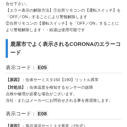
合せ下さい。
【エラー表示の解除方法】①台所リモコンの【運転スイッチ】を
「OFF／ON」することにより警報解除します
②台所リモコンの【運転スイッチ】を「OFF／ON」することに
より警報解除します・・給湯は使用可能です
鹿屋市でよく表示されるCORONAのエラーコ
ード
表示コード：
E05
【原因】
：缶体サーミスタ150【190】リットル異常
【対処法】
：缶体温度を検知するセンサーの故障
点検や修理が必要な場合がございます。
当社・またはメーカーにお問合せされる事を推奨致します。
表示コード：
E08
【原因】
：風呂湯温サーミスタ異常（2缶式）