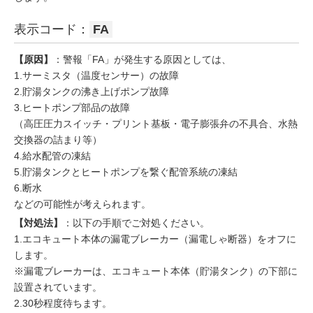
表示コード：
FA
【原因】
：警報「FA」が発生する原因としては、
1.サーミスタ（温度センサー）の故障
2.貯湯タンクの沸き上げポンプ故障
3.ヒートポンプ部品の故障
（高圧圧力スイッチ・プリント基板・電子膨張弁の不具合、水熱
交換器の詰まり等）
4.給水配管の凍結
5.貯湯タンクとヒートポンプを繋ぐ配管系統の凍結
6.断水
などの可能性が考えられます。
【対処法】
：以下の手順でご対処ください。
1.エコキュート本体の漏電ブレーカー（漏電しゃ断器）をオフに
します。
※漏電ブレーカーは、エコキュート本体（貯湯タンク）の下部に
設置されています。
2.30秒程度待ちます。