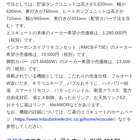
寸法としては、貯湯タンクユニットは高さが1,820mm、幅が
630mm、奥行きが760mm、ヒートポンプユニットは高さが
715mm、幅が865mm、奥行きが301mm（配管カバー寸法を含
む）です。
エコキュートの本体のメーカー希望小売価格は、1,280,000円
（税別）です。
インターホンタイプリモコンセット（RMCB-F7SE）のメーカー
希望小売価格は、70,000円（税別）です。
脚部カバー（GT-M460W）のメーカー希望小売価格は、13,500
円（税別）です。
搭載されている機能としては、こだわりの先進仕様、フルオート
W追いだき、キラリユキープ、バブルおそうじ、ハイパワー給
湯、スマートリモコン、パカっとハンドル、耐震クラスS、電力
自由化対応、省エネ制御、あったかリンク、お天気リンクEZ、
おそうじ湯はリンク、MeAMORなどがあります。
なお、機能の詳細については、三菱のエコキュートのホームペー
ジ（
https://www.mitsubishielectric.co.jp/home/ecocute/
）などを
参照してください。