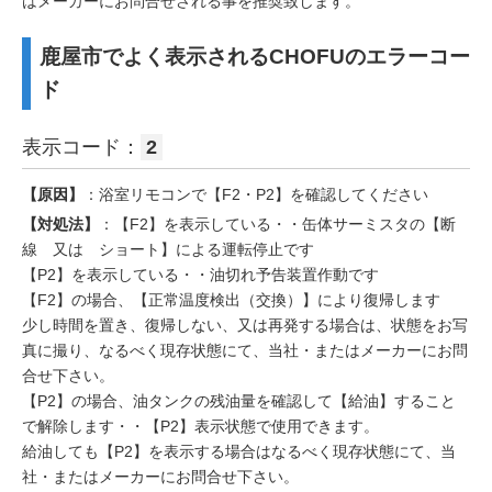
はメーカーにお問合せされる事を推奨致します。
鹿屋市でよく表示されるCHOFUのエラーコー
ド
表示コード：
2
【原因】
：浴室リモコンで【F2・P2】を確認してください
【対処法】
：【F2】を表示している・・缶体サーミスタの【断
線 又は ショート】による運転停止です
【P2】を表示している・・油切れ予告装置作動です
【F2】の場合、【正常温度検出（交換）】により復帰します
少し時間を置き、復帰しない、又は再発する場合は、状態をお写
真に撮り、なるべく現存状態にて、当社・またはメーカーにお問
合せ下さい。
【P2】の場合、油タンクの残油量を確認して【給油】すること
で解除します・・【P2】表示状態で使用できます。
給油しても【P2】を表示する場合はなるべく現存状態にて、当
社・またはメーカーにお問合せ下さい。