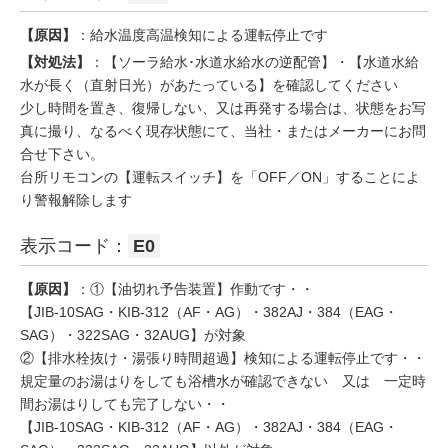
【原因】
：給水温度高温検知による運転停止です
【対処法】
：【ソーラ給水･水道水給水の逆配管】・【水道水給
水が長く（直射日光）があたっている】を確認してください
少し時間を置き、復帰しない、又は再発する場合は、状態をお写
真に撮り、なるべく現存状態にて、当社・またはメーカーにお問
合せ下さい。
台所リモコンの【運転スイッチ】を「OFF／ON」することによ
り警報解除します
表示コード：
E0
【原因】
：①【油切れ予告装置】作動です・・
【JIB-10SAG・KIB-312（AF・AG）・382AJ・384（EAG・
SAG）・322SAG・32AUG】が対象
②【排水栓抜け・湯張り時間超過】検知による運転停止です・・
規定量のお湯はりをしても浴槽水が確認できない 又は 一定時
間お湯はりしても完了しない・・
【JIB-10SAG・KIB-312（AF・AG）・382AJ・384（EAG・