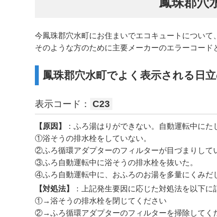
鳳珠郡穴
今鳳珠郡穴水町にお住まいでエコキュートについて
そのような方のために主要メーカーのエラーコード
鳳珠郡穴水町でよく表示される日立
表示コード：
C23
【原因】
：ふろ湯はりができない。自動運転中にた
①浴そうの排水栓をしていない。
②ふろ循環アダプターのフィルターが目づまりして
③ふろ自動運転中に浴そうの排水栓を抜いた。
④ふろ自動運転中に、おふろのお湯を多量にくみだ
【対処法】
：上記発生要因に応じた対処法を以下に
①→浴そうの排水栓を閉じてください
②→ふろ循環アダプターのフィルターを掃除してく