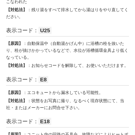
こなわれた
【対処法】
：残り湯をすべて排水してから湯はりをやり直してく
ださい。
表示コード：
U25
【原因】
：自動保温中（自動湯かげん中）に浴槽の栓を抜いた
り、栓が抜けかかっているなどで、水位が浴槽循環金具より低く
なっている。
【対処法】
：お知らせコードを解除して、お使いいただけます。
表示コード：
E8
【原因】
：エコキュートから漏水している可能性。
【対処法】
：状態をお写真に撮り、なるべく現存状態にて、当
社・またはメーカーにお問合せ下さい。
表示コード：
E18
【原因】
：ユニット内の回路の不具合、故障などによりヒートポ