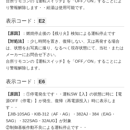
台所リモコンの【運転スイッチ】を「OFF／ON」することによ
り警報解除します・・給湯は使用可能です。
表示コード：
E2
【原因】
：燃焼停止後の【残り火】検知による運転停止です
【対処法】
：少し時間を置き、復帰しない、又は再発する場合
は、状態をお写真に撮り、なるべく現存状態にて、当社・または
メーカーにお問合せ下さい。
台所リモコンの【運転スイッチ】を「OFF／ON」することによ
り警報解除します。
表示コード：
E6
【原因】
：①停電発生です・・運転SW【入】の状態に時に【電
源OFF（停電）】が発生、復帰（再電源投入）時に表示しま
す・・
【JIB-10SAG・KIB-312（AF・AG）・382AJ・384（EAG・
SAG）・322SAG・32AUG】が対象
②制御基板作動不良による運転停止です・・