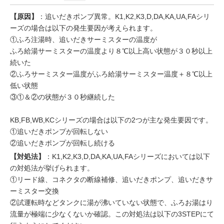
【原因】
：追いだきポンプ異常。K1,K2,K3,D,DA,KA,UA,FAシリ
ーズの場合は以下の発生要因が考えられます。
①ふろ注湯時、追いだきサーミスターの温度が
ふろ給湯サーミスターの温度より８℃以上高い状態が３０秒以上
続いた
②ふろサーミスター温度がふろ給湯サーミスター温度＋８℃以上
低い状態
③①＆②の状態が３０秒継続した
KB,FB,WB,KCシリーズの場合は以下の2つが主な発生要因です。
①追いだきポンプが回転しない
②追いだきポンプが回転し続ける
【対処法】
：K1,K2,K3,D,DA,KA,UA,FAシリーズにおいては以下
の対処法が挙げられます。
①リード線、コネクタの断線補修、追いだきポンプ、追いだきサ
ーミスター交換
②試運転時などタンクに湯が沸いていない状態で、ふろお湯はり
流量が極端に少なくないか確認。この対処法は以下の3STEPにて