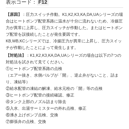
表示コード：
F12
【原因】
：圧力スイッチ作動。K1,K2,K3,KA,DA,UAシリーズの場
合はヒートポンプ配管系路に温水が十分に流れないため、冷媒圧
力が異常に上昇し、圧力スイッチが作動した。またはヒートポン
プ配管を誤接続したことが発生要因です。
KB,WB,KCシリーズでは、冷媒圧力が異常に上昇し、圧力スイッ
チが作動したことによって発生します。
【対処法】
：K1,K2,K3,KA,DA,UAシリーズの場合は以下の7つの
対処法を試されて見てください。
①ヒートポンプ配管系路の点検
（エアー抜き、水側バルブが「開」、逆止弁がないこと、詰ま
り、凍結等）
②給水配管の凍結の解凍、給水元栓の「開」等の点検
③ヒートポンプ配管の接続確認、修正
④タンク上部のノズル詰まり除去
⑤入水、出湯サーミスターの外れ点検、修正
⑥沸き上げポンプ点検、交換
⑦膨張弁の点検、交換