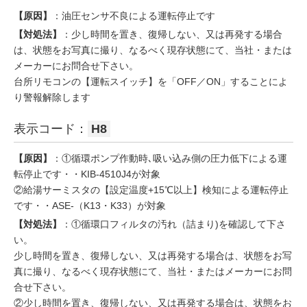
【原因】
：油圧センサ不良による運転停止です
【対処法】
：少し時間を置き、復帰しない、又は再発する場合
は、状態をお写真に撮り、なるべく現存状態にて、当社・または
メーカーにお問合せ下さい。
台所リモコンの【運転スイッチ】を「OFF／ON」することによ
り警報解除します
表示コード：
H8
【原因】
：①循環ポンプ作動時､吸い込み側の圧力低下による運
転停止です・・KIB-4510J4が対象
②給湯サーミスタの【設定温度+15℃以上】検知による運転停止
です・・ASE-（K13・K33）が対象
【対処法】
：①循環口フィルタの汚れ（詰まり)を確認して下さ
い。
少し時間を置き、復帰しない、又は再発する場合は、状態をお写
真に撮り、なるべく現存状態にて、当社・またはメーカーにお問
合せ下さい。
②少し時間を置き、復帰しない、又は再発する場合は、状態をお