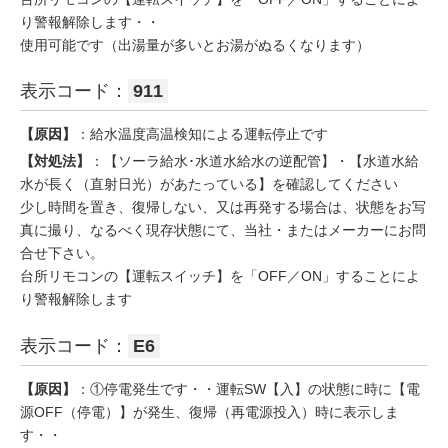
り警報解除します・・
使用可能です（出湯量が多いとお湯がぬるくなります）
表示コード：
911
【原因】
：給水温度高温検知による運転停止です
【対処法】
：【ソーラ給水･水道水給水の逆配管】・【水道水給
水が長く（直射日光）があたっている】を確認してください
少し時間を置き、復帰しない、又は再発する場合は、状態をお写
真に撮り、なるべく現存状態にて、当社・またはメーカーにお問
合せ下さい。
台所リモコンの【運転スイッチ】を「OFF／ON」することによ
り警報解除します
表示コード：
E6
【原因】
：①停電発生です・・運転SW【入】の状態に時に【電
源OFF（停電）】が発生、復帰（再電源投入）時に表示しま
す・・