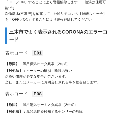
「OFF／ON」することにより警報解除します・・給湯は使用可
能です
②循環水(不凍液)を補充して、台所リモコンの【運転スイッチ】
を「OFF／ON」することにより警報解除してください
三木市でよく表示されるCORONAのエラーコ
ード
表示コード：
E01
【原因】
：風呂保温ヒータ異常（2缶式）
【対処法】
：ヒーターの破損、断線の疑い
点検や修理が必要な場合がございます。
当社・またはメーカーにお問合せされる事を推奨致します。
表示コード：
E08
【原因】
：風呂湯温サーミスタ異常（2缶式）
【対処法】
：風呂温度を検知するセンサーの故障