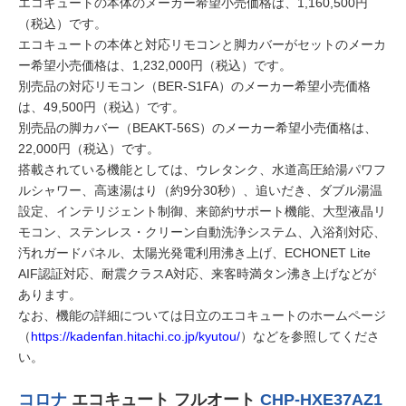
エコキュートの本体のメーカー希望小売価格は、1,160,500円
（税込）です。
エコキュートの本体と対応リモコンと脚カバーがセットのメーカ
ー希望小売価格は、1,232,000円（税込）です。
別売品の対応リモコン（BER-S1FA）のメーカー希望小売価格
は、49,500円（税込）です。
別売品の脚カバー（BEAKT-56S）のメーカー希望小売価格は、
22,000円（税込）です。
搭載されている機能としては、ウレタンク、水道高圧給湯パワフ
ルシャワー、高速湯はり（約9分30秒）、追いだき、ダブル湯温
設定、インテリジェント制御、来節約サポート機能、大型液晶リ
モコン、ステンレス・クリーン自動洗浄システム、入浴剤対応、
汚れガードパネル、太陽光発電利用沸き上げ、ECHONET Lite
AIF認証対応、耐震クラスA対応、来客時満タン沸き上げなどが
あります。
なお、機能の詳細については日立のエコキュートのホームページ
（
https://kadenfan.hitachi.co.jp/kyutou/
）などを参照してくださ
い。
コロナ
エコキュート フルオート
CHP-HXE37AZ1