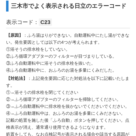
三木市でよく表示される日立のエラーコード
表示コード：
C23
【原因】
：ふろ湯はりができない。自動運転中にたし湯ができな
い。発生要因としては以下の4つが考えられます。
①浴そうの排水栓をしていない。
②ふろ循環アダプターのフィルターが目づまりしている。
③ふろ自動運転中に浴そうの排水栓を抜いた。
④ふろ自動運転中に、おふろのお湯を多量にくみだした。
【対処法】
：上記発生要因に応じた対処法を以下に記載いたしま
す。
①→浴そうの排水栓を閉じてください
②→ふろ循環アダプターのフィルターを掃除してください。
③→ふろ自動運転中に排水栓を抜かないでくださいでください。
④→ふろ自動運転中は、おふろのお湯を多量にくみださない。
記載の処置を施した後「ふろ自動」ボタンを押してください。点
検表示が消え、通常通り使用できるようになります。
処置をしても、なお点検記号が表示される場合や該当する原因が