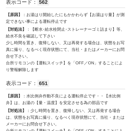
表示コード：
562
【原因】
：お湯はり開始したにもかかわらず【お湯はり量】が測
定できない事による運転停止です
【対処法】
：【断水･給水栓閉止･ストレーナーゴミ詰まり】等、
給水不良を確認して下さい
少し時間を置き、復帰しない、又は再発する場合は、状態をお写
真に撮り、なるべく現存状態にて、当社・またはメーカーにお問
合せ下さい。
台所リモコンの【運転スイッチ】を「OFF／ON」することによ
り警報解除します
表示コード：
651
【原因】
：水比例弁作動不良による運転停止です・・【水比例
弁】は、お湯の【量・温度】を安定させる為の部品です
【対処法】
：少し時間を置き、復帰しない、又は再発する場合
は、状態をお写真に撮り、なるべく現存状態にて、当社・または
メーカーにお問合せ下さい。
台所リモコンの【運転スイッチ】を「OFF／ON」することによ