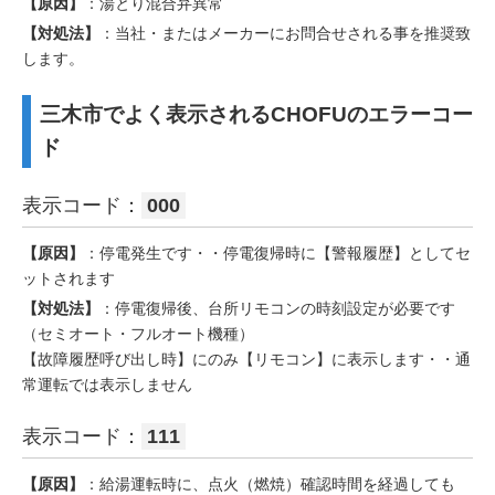
【原因】
：湯とり混合弁異常
【対処法】
：当社・またはメーカーにお問合せされる事を推奨致
します。
三木市でよく表示されるCHOFUのエラーコー
ド
表示コード：
000
【原因】
：停電発生です・・停電復帰時に【警報履歴】としてセ
ットされます
【対処法】
：停電復帰後、台所リモコンの時刻設定が必要です
（セミオート・フルオート機種）
【故障履歴呼び出し時】にのみ【リモコン】に表示します・・通
常運転では表示しません
表示コード：
111
【原因】
：給湯運転時に、点火（燃焼）確認時間を経過しても