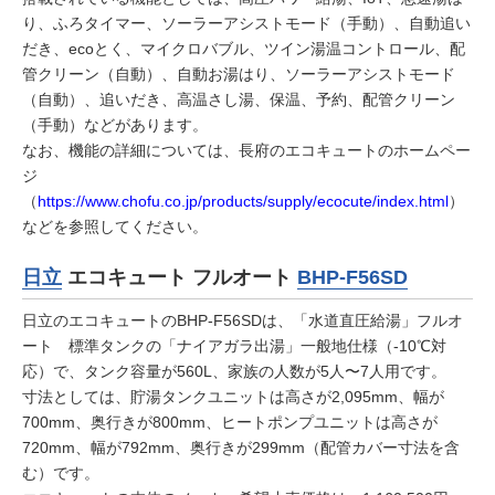
り、ふろタイマー、ソーラーアシストモード（手動）、自動追い
だき、ecoとく、マイクロバブル、ツイン湯温コントロール、配
管クリーン（自動）、自動お湯はり、ソーラーアシストモード
（自動）、追いだき、高温さし湯、保温、予約、配管クリーン
（手動）などがあります。
なお、機能の詳細については、長府のエコキュートのホームペー
ジ
（
https://www.chofu.co.jp/products/supply/ecocute/index.html
）
などを参照してください。
日立
エコキュート フルオート
BHP-F56SD
日立のエコキュートのBHP-F56SDは、「水道直圧給湯」フルオ
ート 標準タンクの「ナイアガラ出湯」一般地仕様（-10℃対
応）で、タンク容量が560L、家族の人数が5人〜7人用です。
寸法としては、貯湯タンクユニットは高さが2,095mm、幅が
700mm、奥行きが800mm、ヒートポンプユニットは高さが
720mm、幅が792mm、奥行きが299mm（配管カバー寸法を含
む）です。