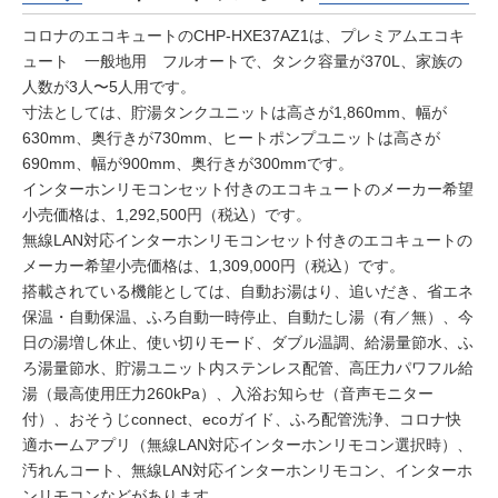
コロナのエコキュートのCHP-HXE37AZ1は、プレミアムエコキ
ュート 一般地用 フルオートで、タンク容量が370L、家族の
人数が3人〜5人用です。
寸法としては、貯湯タンクユニットは高さが1,860mm、幅が
630mm、奥行きが730mm、ヒートポンプユニットは高さが
690mm、幅が900mm、奥行きが300mmです。
インターホンリモコンセット付きのエコキュートのメーカー希望
小売価格は、1,292,500円（税込）です。
無線LAN対応インターホンリモコンセット付きのエコキュートの
メーカー希望小売価格は、1,309,000円（税込）です。
搭載されている機能としては、自動お湯はり、追いだき、省エネ
保温・自動保温、ふろ自動一時停止、自動たし湯（有／無）、今
日の湯増し休止、使い切りモード、ダブル温調、給湯量節水、ふ
ろ湯量節水、貯湯ユニット内ステンレス配管、高圧力パワフル給
湯（最高使用圧力260kPa）、入浴お知らせ（音声モニター
付）、おそうじconnect、ecoガイド、ふろ配管洗浄、コロナ快
適ホームアプリ（無線LAN対応インターホンリモコン選択時）、
汚れんコート、無線LAN対応インターホンリモコン、インターホ
ンリモコンなどがあります。