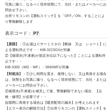
写真に撮り、なるべく現存状態にて、当社・またはメーカーにお
問合せ下さい。
台所リモコンの【運転スイッチ】を「OFF／ON」することによ
り警報解除します
表示コード：
P7
【原因】
：①お湯はりサーミスタの【断線 又は ショート】に
よる運転停止です・・KIB-322SGXが対象
②【循環水(不凍液)が規定水位以下になった】ことによる運転停
止です・・
KIB-3300（WG・WF）・3840WFが対象
【対処法】
：①少し時間を置き、復帰しない、又は再発する場合
は、状態をお写真に撮り、なるべく現存状態にて、当社・または
メーカーにお問合せ下さい。
②循環水(不凍液)を補充して後、警報解除できない場合、【点
検・修理】が必要です・・
短期間に再発する場合は【暖房配管の漏水】が考えられます
【エラー表示の解除方法】①台所リモコンの【運転スイッチ】を