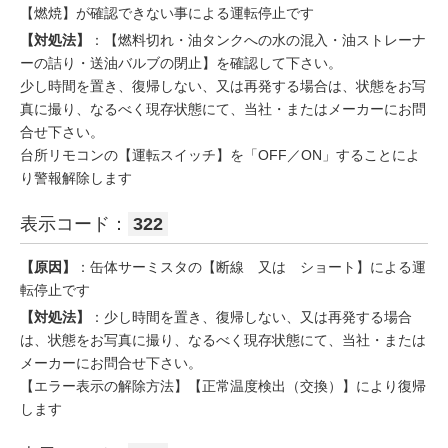
【燃焼】が確認できない事による運転停止です
【対処法】
：【燃料切れ・油タンクへの水の混入・油ストレーナ
ーの詰り・送油バルブの閉止】を確認して下さい。
少し時間を置き、復帰しない、又は再発する場合は、状態をお写
真に撮り、なるべく現存状態にて、当社・またはメーカーにお問
合せ下さい。
台所リモコンの【運転スイッチ】を「OFF／ON」することによ
り警報解除します
表示コード：
322
【原因】
：缶体サーミスタの【断線 又は ショート】による運
転停止です
【対処法】
：少し時間を置き、復帰しない、又は再発する場合
は、状態をお写真に撮り、なるべく現存状態にて、当社・または
メーカーにお問合せ下さい。
【エラー表示の解除方法】【正常温度検出（交換）】により復帰
します