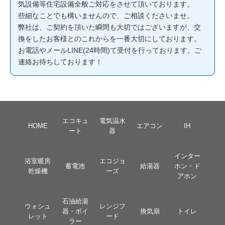
気設備等住宅設備全般ご対応をさせて頂いております。
些細なことでも構いませんので、ご相談くださいませ。
弊社は、ご契約を頂いた瞬間も大切ではございますが、交
換をしたお客様とのこれからを一番大切にしております。
お電話やメールLINE(24時間)て受付を行っております。ご
連絡お待ちしております！
エコキュ
電気温水
HOME
エアコン
IH
ート
器
インター
浴室暖房
エコジョ
蓄電池
給湯器
ホン・ド
乾燥機
ーズ
アホン
石油給湯
ウォシュ
レンジフ
器・ボイ
換気扇
トイレ
レット
ード
ラー