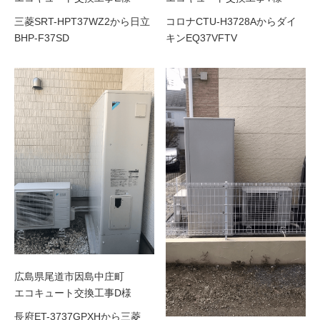
三菱SRT-HPT37WZ2から日立
コロナCTU-H3728Aからダイ
BHP-F37SD
キンEQ37VFTV
広島県尾道市因島中庄町
エコキュート交換工事D様
長府ET-3737GPXHから三菱