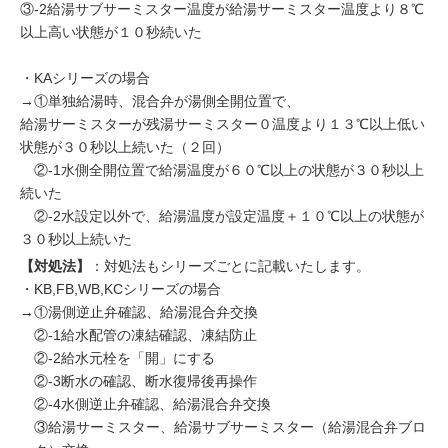
③-2給湯サブサーミスター温度が給湯サーミスター温度より８℃
以上高い状態が１０秒続いた
・KAシリーズの場合
→①単独給湯時、混合弁が湯側全開位置で、
給湯サーミスターが残湯サーミスター０温度より１３℃以上低い
状態が３０秒以上続いた（２回）
②-1水側全開位置で給湯温度が６０℃以上の状態が３０秒以上
続いた
②-2水設定以外で、給湯温度が設定温度＋１０℃以上の状態が
３０秒以上続いた
【対処法】
：対処法もシリーズごとに記載いたします。
・KB,FB,WB,KCシリーズの場合
→①湯側逆止弁確認、給湯混合弁交換
②-1給水配管の凍結確認、凍結防止
②-2給水元栓を「開」にする
②-3断水の確認、断水復帰後再操作
②-4水側逆止弁確認、給湯混合弁交換
③給湯サーミスター、給湯サブサーミスター（給湯混合弁ブロ