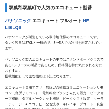
双葉郡双葉町で人気のエコキュート型番
パナソニック
エコキュート フルオート
HE-
L46LQS
パナソニックが製造している寒冷地仕様のエコキュートです。
タンク容量は370Lと一般的で、3〜5人での利用を想定されてい
ます。
パナソニック製のエコキュートの中ではスタンドダードクラスで
あるLシリーズの製品であるため、価格面を特に気にされる方に
おすすめ。
搭載機能として主な機能は下記になります。
エコキュート専用アプリ 無線LAN搭載コミュニケーションリモ
コン（台所リモコン） 電気料金プランかんたん設定 ピークセ
ーブ機能 ダブルピークカット機能 ピークシフト設定 ソーラ
ーチャージ AIエコナビ 配管洗浄 キレイキープコート 真空