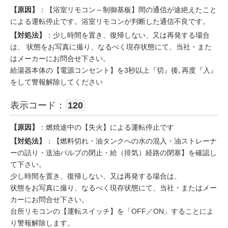
【原因】
：【浴室リモコン～制御基板】間の通信が途絶えたこと
による運転停止です。浴室リモコンが判断した通信不良です。
【対処法】
：少し時間を置き、復帰しない、又は再発する場合
は、 状態をお写真に撮り、なるべく現存状態にて、当社・また
はメーカーにお問合せ下さい。
給湯器本体の【電源コンセント】を3秒以上『切』後､再度『入』
をして警報解除してください
表示コード：
120
【原因】
：燃焼途中の【失火】による運転停止です
【対処法】
：【燃料切れ・油タンクへの水の混入・油ストレーナ
ーの詰り・送油バルブの閉止・給（排気）経路の閉塞】を確認し
て下さい。
少し時間を置き、復帰しない、又は再発する場合は、
状態をお写真に撮り、なるべく現存状態にて、当社・またはメー
カーにお問合せ下さい。
台所リモコンの【運転スイッチ】を「OFF／ON」することによ
り警報解除します。