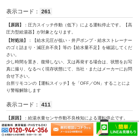
表示コード：
261
【原因】
：圧力スイッチ作動（低下）による運転停止です。【高
圧力型給湯器】が対象となります。
【対処法】
：【給水元圧が低い・井戸ポンプ・給水ストレーナー
のゴミ詰まり・減圧弁不良】等の【給水量不足】を確認してくだ
さい。
少し時間を置き、復帰しない、又は再発する場合は、状態をお写
真に撮り、なるべく現存状態にて、当社・またはメーカーにお問
合せ下さい。
台所リモコンの【運転スイッチ】を「OFF／ON」することによ
り警報解除します
表示コード：
411
【原因】
：給湯水量センサ作動不良検知による運転停止です。
【対処法】
：少し時間を置き、復帰しない、又は再発する場合
は、状態をお写真に撮り、なるべく現存状態にて、当社・または