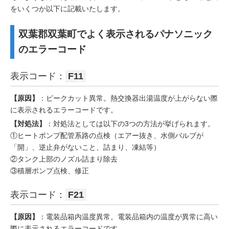
をいくつか以下に記載いたします。
双葉郡双葉町でよく表示されるパナソニック
のエラーコード
表示コード：
F11
【原因】
：ピークカット異常。熱交換器出湯温度が上がらない際
に表示されるエラーコードです。
【対処法】
：対処法としては以下の3つの方法が挙げられます。
①ヒートポンプ配管系路の点検（エアー抜き、水側バルブが
「開」、逆止弁がないこと、詰まり、凍結等）
②タンク上部のノズル詰まり除去
③積層ポンプ点検、修正
表示コード：
F21
【原因】
：電装品箱内温度異常。電装品箱内の温度が異常に高い
際に表示されるエラーコードです。