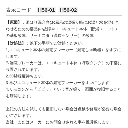
表示コード：
H56-01
H56-02
【原因】
：湯はり混合弁(お風呂の湯張り時にお湯と水を混ぜ合
わせるための部品)の故障やエコキュート本体（貯湯ユニット）
の基板故障、サーミスタ（温度センサー）の故障
【対処法】
：以下の手順でご対処ください。
1,エコキュート本体の漏電ブレーカー（漏電しゃ断器）をオフに
します。
※漏電ブレーカーは、エコキュート本体（貯湯タンク）の下部に
設置されています。
2.30秒程度待ちます。
3.再びエコキュート本体の漏電ブレーカーをオンにします。
4.リモコンから「ピピッ」という音が鳴り、画面が復旧すること
を確認します。
上記の方法を試しても復旧しない場合は点検や修理が必要な場合
がございます。
当社・またはメーカーにお問合せされる事を推奨致します。