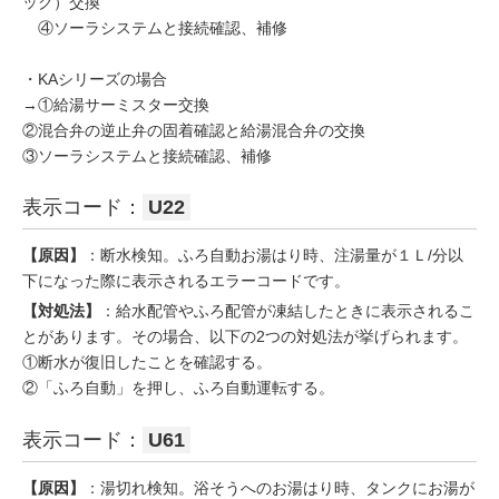
ック）交換
④ソーラシステムと接続確認、補修
・KAシリーズの場合
→①給湯サーミスター交換
②混合弁の逆止弁の固着確認と給湯混合弁の交換
③ソーラシステムと接続確認、補修
表示コード：
U22
【原因】
：断水検知。ふろ自動お湯はり時、注湯量が１Ｌ/分以
下になった際に表示されるエラーコードです。
【対処法】
：給水配管やふろ配管が凍結したときに表示されるこ
とがあります。その場合、以下の2つの対処法が挙げられます。
①断水が復旧したことを確認する。
②「ふろ自動」を押し、ふろ自動運転する。
表示コード：
U61
【原因】
：湯切れ検知。浴そうへのお湯はり時、タンクにお湯が