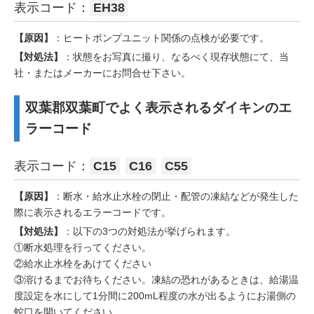
表示コード：
EH38
【原因】
：ヒートポンプユニット関係の点検が必要です。
【対処法】
：状態をお写真に撮り、なるべく現存状態にて、当
社・またはメーカーにお問合せ下さい。
双葉郡双葉町でよく表示されるダイキンのエ
ラーコード
表示コード：
C15
C16
C55
【原因】
：断水・給水止水栓の閉止・配管の凍結などが発生した
際に表示されるエラーコードです。
【対処法】
：以下の3つの対処法が挙げられます。
①断水処理を行ってください。
②給水止水栓をあけてください
③溶けるまでお待ちください。凍結の恐れがあるときは、給湯温
度設定を水にして1分間に200mL程度の水が出るようにお湯側の
蛇口を開いてください。