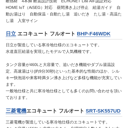
断熱材 4本脚 耐震設計技術 ECHONET Lite AIF認証対応
HOME IoT（AiSEG）対応 昼間沸き上げ停止 給湯ガイド 自
動お湯はり 自動保温・自動たし湯 追いだき たし湯・高温た
し湯 入室サイン
日立
エコキュート フルオート
BHP-F46WDK
日立が製造している寒冷地仕様のエコキュートです。
水道直圧給湯を実現したモデルで人気機種です。
タンク容量が460Lと大容量で、追いだき機能やダブル湯温設
定、高速湯はり(約9分30秒)といった基本的な性能のほか、シル
キー快泡浴や来客時満タン沸き上げなど多様な機能が充実してい
ます。
一般地仕様と共に寒冷地仕様としても多くのお問い合わせを頂い
ております。
三菱電機
エコキュート フルオート
SRT-SK557UD
三菱電機が製造している寒冷地仕様のエコキュートです。