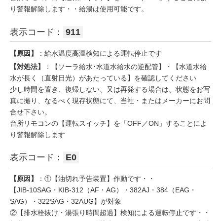
り警報解除します・・給湯は使用可能です。
表示コード：
911
【原因】
：給水温度高温検知による運転停止です
【対処法】
：【ソーラ給水･水道水給水の逆配管】・【水道水給
水が長く（直射日光）があたっている】を確認してください
少し時間を置き、復帰しない、又は再発する場合は、状態をお写
真に撮り、なるべく現存状態にて、当社・またはメーカーにお問
合せ下さい。
台所リモコンの【運転スイッチ】を「OFF／ON」することによ
り警報解除します
表示コード：
E0
【原因】
：①【油切れ予告装置】作動です・・
【JIB-10SAG・KIB-312（AF・AG）・382AJ・384（EAG・
SAG）・322SAG・32AUG】が対象
②【排水栓抜け・湯張り時間超過】検知による運転停止です・・