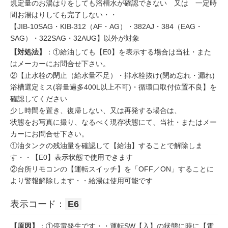
規定量のお湯はりをしても浴槽水が確認できない 又は 一定時
間お湯はりしても完了しない・・
【JIB-10SAG・KIB-312（AF・AG）・382AJ・384（EAG・
SAG）・322SAG・32AUG】以外が対象
【対処法】
：①給油しても【E0】を表示する場合は当社・また
はメーカーにお問合せ下さい。
②【止水栓の閉止（給水量不足）・排水栓抜け(閉め忘れ・漏れ)
浴槽選定ミス(容量過多400L以上不可)・循環口取付位置不良】を
確認してください
少し時間を置き、復帰しない、又は再発する場合は、
状態をお写真に撮り、なるべく現存状態にて、当社・またはメー
カーにお問合せ下さい。
①油タンクの残油量を確認して【給油】することで解除しま
す・・【E0】表示状態で使用できます
②台所リモコンの【運転スイッチ】を「OFF／ON」することに
より警報解除します・・給湯は使用可能です
表示コード：
E6
【原因】
：①停電発生です・・運転SW【入】の状態に時に【電