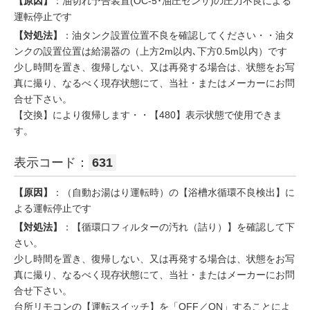
【原因】
：油切れ予告装置(OC-5･油圧センサ)の圧力不良による
運転停止です
【対処法】
：油タンク設置位置不良を確認してください・・油タ
ンクの設置位置は給湯器の（上方2m以内､下方0.5m以内）です
少し時間を置き、復帰しない、又は再発する場合は、状態をお写
真に撮り、なるべく現存状態にて、当社・またはメーカーにお問
合せ下さい。
【交換】により復帰します・・【480】表示状態で使用できま
す。
表示コード：
631
【原因】
：（自動お湯はり運転時）の【浴槽水循環不良検出】に
よる運転停止です
【対処法】
：【循環口フィルターの汚れ（詰り）】を確認して下
さい。
少し時間を置き、復帰しない、又は再発する場合は、状態をお写
真に撮り、なるべく現存状態にて、当社・またはメーカーにお問
合せ下さい。
台所リモコンの【運転スイッチ】を「OFF／ON」することによ