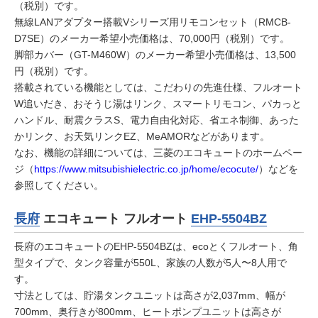
（税別）です。
無線LANアダプター搭載Vシリーズ用リモコンセット（RMCB-
D7SE）のメーカー希望小売価格は、70,000円（税別）です。
脚部カバー（GT-M460W）のメーカー希望小売価格は、13,500
円（税別）です。
搭載されている機能としては、こだわりの先進仕様、フルオート
W追いだき、おそうじ湯はリンク、スマートリモコン、パカっと
ハンドル、耐震クラスS、電力自由化対応、省エネ制御、あった
かリンク、お天気リンクEZ、MeAMORなどがあります。
なお、機能の詳細については、三菱のエコキュートのホームペー
ジ（
https://www.mitsubishielectric.co.jp/home/ecocute/
）などを
参照してください。
長府
エコキュート フルオート
EHP-5504BZ
長府のエコキュートのEHP-5504BZは、ecoとくフルオート、角
型タイプで、タンク容量が550L、家族の人数が5人〜8人用で
す。
寸法としては、貯湯タンクユニットは高さが2,037mm、幅が
700mm、奥行きが800mm、ヒートポンプユニットは高さが