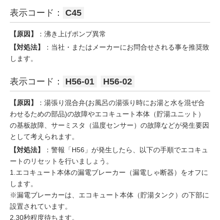
表示コード：
C45
【原因】
：沸き上げポンプ異常
【対処法】
：当社・またはメーカーにお問合せされる事を推奨致
します。
表示コード：
H56-01
H56-02
【原因】
：湯張り混合弁(お風呂の湯張り時にお湯と水を混ぜ合
わせるための部品)の故障やエコキュート本体（貯湯ユニット）
の基板故障、サーミスタ（温度センサー）の故障などが発生要因
として考えられます。
【対処法】
：警報「H56」が発生したら、以下の手順でエコキュ
ートのリセットを行いましょう。
1.エコキュート本体の漏電ブレーカー（漏電しゃ断器）をオフに
します。
※漏電ブレーカーは、エコキュート本体（貯湯タンク）の下部に
設置されています。
2.30秒程度待ちます。