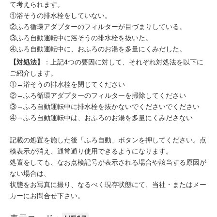
て考えられます。
①浴そうの排水栓をしていない。
②ふろ循環アダプターのフィルターが目づまりしている。
③ふろ自動運転中に浴そうの排水栓を抜いた。
④ふろ自動運転中に、おふろのお湯を多量にくみだした。
【対処法】
：上記4つの要因に対して、それぞれ対処法を以下に
ご紹介します。
①→浴そうの排水栓を閉じてください
②→ふろ循環アダプターのフィルターを掃除してください
③→ふろ自動運転中に排水栓を抜かないでくださいでください
④→ふろ自動運転中は、おふろのお湯を多量にくみださない
記載の処置を施した後「ふろ自動」ボタンを押してください。点
検表示が消え、通常通り使用できるようになります。
処置をしても、なお点検記号が表示される場合や該当する原因が
ない場合は、
状態をお写真に撮り、なるべく現存状態にて、当社・またはメー
カーにお問合せ下さい。