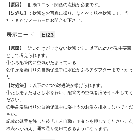
【原因】
：貯湯ユニット関係の点検が必要です。
【対処法】
：状態をお写真に撮り、なるべく現存状態にて、当
社・またはメーカーにお問合せ下さい。
表示コード：
Er23
【原因】
：追いだきができない状態です。以下の2つが発生要因
として考えられます。
①ふろ配管内に空気がたまっている
②半身浴湯はりの自動保温中に水位がふろアダプターまで下がっ
た
【対処法】
：以下の2つの対処法が挙げられます。
①たし湯またはさし水を行い、配管内の空気を浴そうへ出してく
ださい。
②半身浴湯はりの自動保温中に浴そうのお湯を排水しないでくだ
さい。
記載の処置を施した後「ふろ自動」ボタンを押してください。点
検表示が消え、通常通り使用できるようになります。