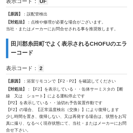
表示コード：
UF
【原因】
：誤配管検出
【対処法】
：点検や修理が必要な場合がございます。
当社・またはメーカーにお問合せされる事を推奨致します。
田川郡糸田町でよく表示されるCHOFUのエラ
ーコード
表示コード：
2
【原因】
：浴室リモコンで【F2・P2】を確認してください
【対処法】
：【F2】を表示している・・缶体サーミスタの【断
線 又は ショート】による運転停止です
【P2】を表示している・・油切れ予告装置作動です
【F2】の場合、【正常温度検出（交換）】により復帰します
少し時間を置き、復帰しない、又は再発する場合は、状態をお写
真に撮り、なるべく現存状態にて、当社・またはメーカーにお問
合せ下さい。