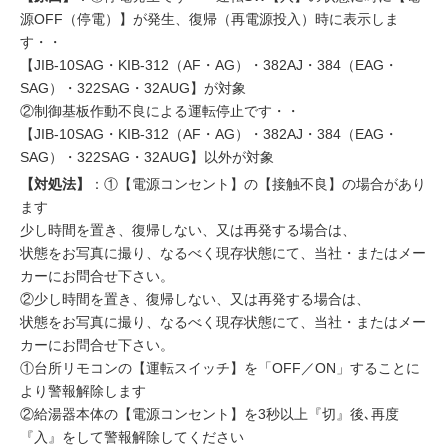
源OFF（停電）】が発生、復帰（再電源投入）時に表示しま
す・・
【JIB-10SAG・KIB-312（AF・AG）・382AJ・384（EAG・
SAG）・322SAG・32AUG】が対象
②制御基板作動不良による運転停止です・・
【JIB-10SAG・KIB-312（AF・AG）・382AJ・384（EAG・
SAG）・322SAG・32AUG】以外が対象
【対処法】
：①【電源コンセント】の【接触不良】の場合があり
ます
少し時間を置き、復帰しない、又は再発する場合は、
状態をお写真に撮り、なるべく現存状態にて、当社・またはメー
カーにお問合せ下さい。
②少し時間を置き、復帰しない、又は再発する場合は、
状態をお写真に撮り、なるべく現存状態にて、当社・またはメー
カーにお問合せ下さい。
①台所リモコンの【運転スイッチ】を「OFF／ON」することに
より警報解除します
②給湯器本体の【電源コンセント】を3秒以上『切』後､再度
『入』をして警報解除してください