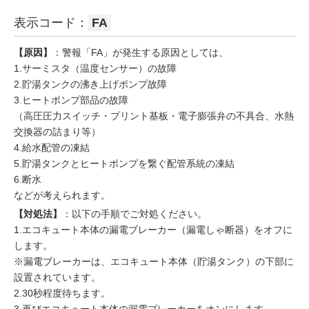
表示コード：
FA
【原因】
：警報「FA」が発生する原因としては、
1.サーミスタ（温度センサー）の故障
2.貯湯タンクの沸き上げポンプ故障
3.ヒートポンプ部品の故障
（高圧圧力スイッチ・プリント基板・電子膨張弁の不具合、水熱
交換器の詰まり等）
4.給水配管の凍結
5.貯湯タンクとヒートポンプを繋ぐ配管系統の凍結
6.断水
などが考えられます。
【対処法】
：以下の手順でご対処ください。
1.エコキュート本体の漏電ブレーカー（漏電しゃ断器）をオフに
します。
※漏電ブレーカーは、エコキュート本体（貯湯タンク）の下部に
設置されています。
2.30秒程度待ちます。