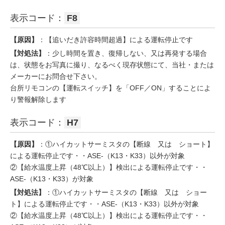
表示コード：
F8
【原因】
：【追いだき許容時間超過】による運転停止です
【対処法】
：少し時間を置き、復帰しない、又は再発する場合
は、状態をお写真に撮り、なるべく現存状態にて、当社・または
メーカーにお問合せ下さい。
台所リモコンの【運転スイッチ】を「OFF／ON」することによ
り警報解除します
表示コード：
H7
【原因】
：①ハイカットサーミスタの【断線 又は ショート】
による運転停止です・・ASE-（K13・K33）以外が対象
②【給水温度上昇（48℃以上）】検出による運転停止です・・
ASE-（K13・K33）が対象
【対処法】
：①ハイカットサーミスタの【断線 又は ショー
ト】による運転停止です・・ASE-（K13・K33）以外が対象
②【給水温度上昇（48℃以上）】検出による運転停止です・・