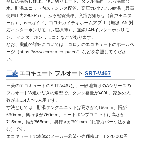
今日の湯増し休止、使い切りモード、ダブル温調、ふろ湯量節
水、貯湯ユニット内ステンレス配管、高圧力パワフル給湯（最高
使用圧力290kPa）、ふろ配管洗浄、入浴お知らせ（音声モニタ
ー付）、ecoガイド、コロナカイテキホームアプリ（無線LAN 対
応インターホンリモコン選択時）、無線LANインターホンリモコ
ン、 インターホンリモコンなどがあります。
なお、機能の詳細については、コロナのエコキュートのホームペ
ージ（
https://www.corona.co.jp/eco/
）などを参照してくださ
い。
三菱
エコキュート フルオート
SRT-V467
三菱のエコキュートのSRT-V467は、一般地向けのAシリーズの
フルオートW追いだきの角型で、タンク容量が460L、家族の人
数が主に4人〜5人用です。
寸法としては、貯湯タンクユニットは高さが2,160mm、幅が
630mm、奥行きが760mm、ヒートポンプユニットは高さが
715mm、幅が865mm、奥行きが301mm（配管カバー寸法を含
む）です。
エコキュートの本体のメーカー希望小売価格は、1,220,000円