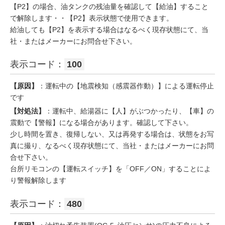
【P2】の場合、油タンクの残油量を確認して【給油】すること
で解除します・・【P2】表示状態で使用できます。
給油しても【P2】を表示する場合はなるべく現存状態にて、当
社・またはメーカーにお問合せ下さい。
表示コード：
100
【原因】
：運転中の【地震検知（感震器作動）】による運転停止
です
【対処法】
：運転中、給湯器に【人】がぶつかったり、【車】の
震動で【警報】になる場合があります。確認して下さい。
少し時間を置き、復帰しない、又は再発する場合は、状態をお写
真に撮り、なるべく現存状態にて、当社・またはメーカーにお問
合せ下さい。
台所リモコンの【運転スイッチ】を「OFF／ON」することによ
り警報解除します
表示コード：
480