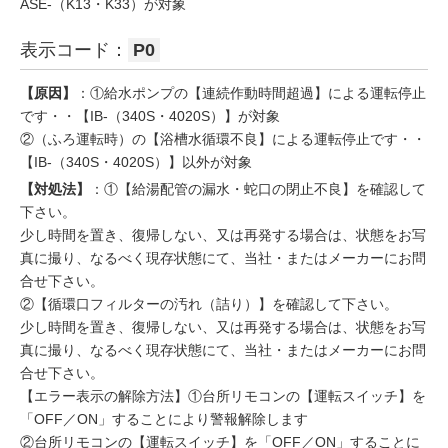
ASE-（K13・K33）が対象
表示コード：
P0
【原因】
：①給水ポンプの【連続作動時間超過】による運転停止
です・・【IB-（340S・4020S）】が対象
②（ふろ運転時）の【浴槽水循環不良】による運転停止です・・
【IB-（340S・4020S）】以外が対象
【対処法】
：①【給湯配管の漏水・蛇口の閉止不良】を確認して
下さい。
少し時間を置き、復帰しない、又は再発する場合は、状態をお写
真に撮り、なるべく現存状態にて、当社・またはメーカーにお問
合せ下さい。
②【循環口フィルターの汚れ（詰り）】を確認して下さい。
少し時間を置き、復帰しない、又は再発する場合は、状態をお写
真に撮り、なるべく現存状態にて、当社・またはメーカーにお問
合せ下さい。
【エラー表示の解除方法】①台所リモコンの【運転スイッチ】を
「OFF／ON」することにより警報解除します
②台所リモコンの【運転スイッチ】を「OFF／ON」することに