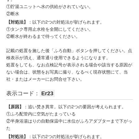
①貯湯ユニットへ水の供給がされていない。
②断水
【対処法】
：以下の2つの対処法が挙げられます。
①タンク専用止水栓を全開にしてください。
②断水が終わるまで待ってください。
記載の処置を施した後「ふろ自動」ボタンを押してください。点
検表示が消え、通常通り使用できるようになります。
処置をしても、なお点検記号が表示される場合や該当する原因が
ない場合は、状態をお写真に撮り、なるべく現存状態にて、当
社・またはメーカーにお問合せ下さい。
表示コード：
Er23
【原因】
：追い焚き異常。以下の2つの要因が考えられます。
①ふろ配管内に空気がたまっている
②半身浴湯はりの自動保温中に水位がふろアダプターまで下がっ
た
【対処法】
：以下の2つの対処法が挙げられます。