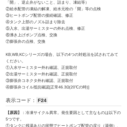
「開」、逆止弁がないこと、詰まり、凍結等）
②給水配管の凍結の解凍、給水元栓の「開」等の点検
③ヒートポンプ配管の接続確認、修正
④タンク上部のノズル詰まり除去
⑤入水、出湯サーミスターの外れ点検、修正
⑥沸き上げポンプ点検、交換
⑦膨張弁の点検、交換
KB,WB,KCシリーズの場合、以下の4つの対処法を試されてみて
ください。
①入水サーミスター外れ確認、正規取付
②出湯サーミスター外れ確認、正規取付
③膨張弁コネクタ外れ確認、正規取付
④膨張弁コイル抵抗確認[正常46.3Ω(20℃の時)]
表示コード：
F24
【原因】
：冷凍サイクル異常。発生要因として主なものは以下の
5つです。
①タンクに残湯ありの状態でヒートポンプ配管の戻り（湯側）、