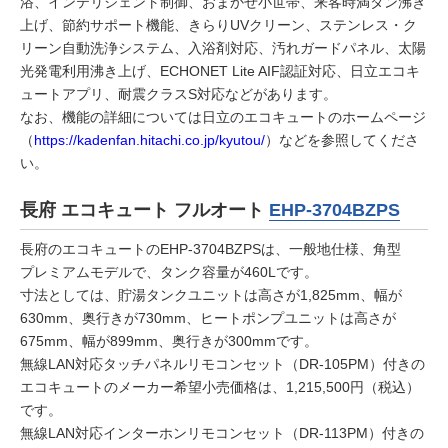
浴、インテリジェント制御、おまかせ小世帯、来客時満タン沸き
上げ、節約サポート機能、きらりUVクリーン、ステンレス・ク
リーン自動洗浄システム、入浴剤対応、汚れガードパネル、太陽
光発電利用沸き上げ、ECHONET Lite AIF認証対応、日立エコキ
ュートアプリ、耐震クラスS対応などがあります。
なお、機能の詳細については日立のエコキュートのホームページ
（
https://kadenfan.hitachi.co.jp/kyutou/
）などを参照してくださ
い。
長府
エコキュート フルオート
EHP-3704BZPS
長府のエコキュートのEHP-3704BZPSは、一般地仕様、角型
プレミアムモデルで、タンク容量が460Lです。
寸法としては、貯湯タンクユニットは高さが1,825mm、幅が
630mm、奥行きが730mm、ヒートポンプユニットは高さが
675mm、幅が899mm、奥行きが300mmです。
無線LAN対応タッチパネルリモコンセット（DR-105PM）付きの
エコキュートのメーカー希望小売価格は、1,215,500円（税込）
です。
無線LAN対応インターホンリモコンセット（DR-113PM）付きの