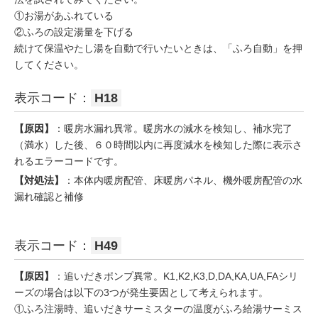
①お湯があふれている
②ふろの設定湯量を下げる
続けて保温やたし湯を自動で行いたいときは、「ふろ自動」を押
してください。
表示コード：
H18
【原因】
：暖房水漏れ異常。暖房水の減水を検知し、補水完了
（満水）した後、６０時間以内に再度減水を検知した際に表示さ
れるエラーコードです。
【対処法】
：本体内暖房配管、床暖房パネル、機外暖房配管の水
漏れ確認と補修
表示コード：
H49
【原因】
：追いだきポンプ異常。K1,K2,K3,D,DA,KA,UA,FAシリ
ーズの場合は以下の3つが発生要因として考えられます。
①ふろ注湯時、追いだきサーミスターの温度がふろ給湯サーミス