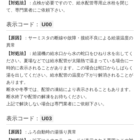
【対処法】
：点検が必要ですので、給水配管専用止水栓を閉じ
て、専門業者にご依頼下さい。
表示コード：
U00
【原因】
：サーミスタの断線や故障・接続不良による給湯温度の
異常
【対処法】
：給湯機の給水口から水の蛇口をひねり水を出してく
ださい。夏場などでは給水配管が太陽熱で温まっている場合に一
時的に表示されることがあります。この場合は蛇口からしばらく
湯を出してください。給水配管の温度が下がり解消されることが
あります。
断水や冬季では、配管の凍結により表示されることもあります。
断水終了や配管の解凍をお待ちください。
上記で解決しない場合は専門業者にご依頼下さい。
表示コード：
U03
【原因】
：ふろ自動時の湯張り異常