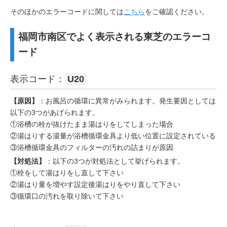
そのほかのエラーコードに関しては
こちら
をご確認ください。
福岡市南区でよく表示される東芝のエラーコ
ード
表示コード：
U20
【原因】
：お風呂の循環に異常がみられます。発生要因としては
以下の3つがあげられます。
①浴槽の栓が抜けたまま湯はりをしてしまった場合
②湯はりする湯量が浴槽循環金具より低い位置に設定されている
③浴槽循環金具のフィルターの汚れの詰まりが原因
【対処法】
：以下の3つが対処法として挙げられます。
①栓をして湯はりをし直して下さい
②湯はり量を増やす設定後湯はりをやり直して下さい
③循環口の汚れを取り除いて下さい