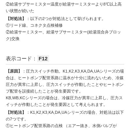
②給湯サブサーミスター温度が給湯サーミスターより8℃以上高
い状態が続いた
【対処法】
：以下の2つが対処法として挙げられます。
①リード線、コネクタ点検補修
②給湯サーミスター、給湯サブサーミスター(給湯混合弁ブロッ
ク)交換
表示コード：
F12
【原因】
：圧力スイッチ作動。K1,K2,K3,KA,DA,UAシリーズの場
合は、ヒートポンプ配管系路に温水が十分に流れないため、冷媒
圧力が異常に上昇し、圧力スイッチが作動したことやヒートポン
プ配管を誤接続したことが発生要因です。
KB,WB,KCシリーズの場合は、冷媒圧力が異常に上昇し、圧力ス
イッチが作動したことが発生要因として考えられます。
【対処法】
：K1,K2,K3,KA,DA,UAシリーズの場合、対処法は以下
の7つです。
①ヒートポンプ配管系路の点検 （エアー抜き、水側バルブが