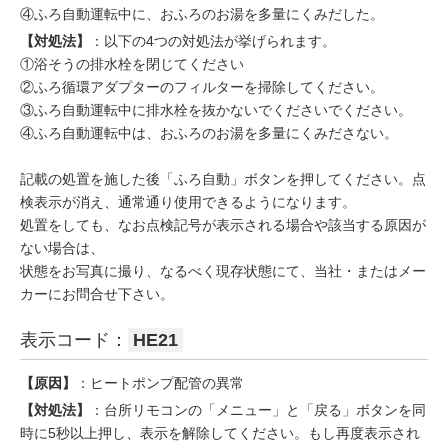
④ふろ自動運転中に、おふろのお湯を多量にくみだした。
【対処法】
：以下の4つの対処法が挙げられます。
①浴そうの排水栓を閉じてください
②ふろ循環アダプターのフィルターを掃除してください。
③ふろ自動運転中に排水栓を抜かないでくださいでください。
④ふろ自動運転中は、おふろのお湯を多量にくみださない。
記載の処置を施した後「ふろ自動」ボタンを押してください。点
検表示が消え、通常通り使用できるようになります。
処置をしても、なお点検記号が表示される場合や該当する原因が
ない場合は、
状態をお写真に撮り、なるべく現存状態にて、当社・またはメー
カーにお問合せ下さい。
表示コード：
HE21
【原因】
：ヒートポンプ配管の異常
【対処法】
：台所リモコンの「メニュー」と「戻る」ボタンを同
時に5秒以上押し、表示を解除してください。もし再度表示され