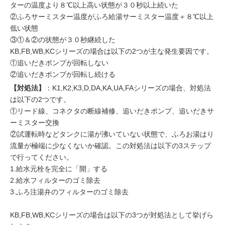
ターの温度より８℃以上高い状態が３０秒以上続いた
②ふろサーミスター温度がふろ給湯サーミスター温度＋８℃以上
低い状態
③①＆②の状態が３０秒継続した
KB,FB,WB,KCシリーズの場合は以下の2つが主な発生要因です。
①追いだきポンプが回転しない
②追いだきポンプが回転し続ける
【対処法】
：K1,K2,K3,D,DA,KA,UA,FAシリーズの場合、対処法
は以下の2つです。
①リード線、コネクタの断線補修、追いだきポンプ、追いだきサ
ーミスター交換
②試運転時などタンクに湯が沸いていない状態で、ふろお湯はり
流量が極端に少なくないか確認。この対処法は以下の3ステップ
で行ってください。
1.給水元栓を完全に「開」する
2.給水フィルターのゴミ除去
3.ふろ注湯弁のフィルターのゴミ除去
KB,FB,WB,KCシリーズの場合は以下の3つが対処法として挙げら