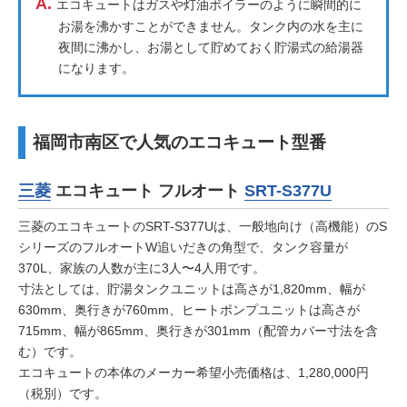
A.
エコキュートはガスや灯油ボイラーのように瞬間的に
お湯を沸かすことができません。タンク内の水を主に
夜間に沸かし、お湯として貯めておく貯湯式の給湯器
になります。
福岡市南区で人気のエコキュート型番
三菱
エコキュート フルオート
SRT-S377U
三菱のエコキュートのSRT-S377Uは、一般地向け（高機能）のS
シリーズのフルオートW追いだきの角型で、タンク容量が
370L、家族の人数が主に3人〜4人用です。
寸法としては、貯湯タンクユニットは高さが1,820mm、幅が
630mm、奥行きが760mm、ヒートポンプユニットは高さが
715mm、幅が865mm、奥行きが301mm（配管カバー寸法を含
む）です。
エコキュートの本体のメーカー希望小売価格は、1,280,000円
（税別）です。