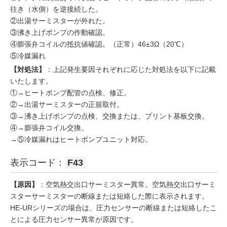
往き（水側）を逆接続した。
②出湯サーミスターが外れた。
③沸き上げポンプの作動確認。
④膨張弁コイルの抵抗値確認。（正常）46±3Ω（20℃）
⑤冷媒漏れ
【対処法】
：上記発生要因それぞれに応じた対処法を以下に記載
いたします。
①→ヒートポンプ配管の点検、修正。
②→出湯サーミスターの正規取付。
③→沸き上げポンプの点検、交換または、プリント基板交換。
④→膨張弁コイル交換。
→⑤冷媒漏れはヒートポンプユニット対応。
表示コード：
F43
【原因】
：空気熱交出口サーミスター異常。空気熱交出口サーミ
スターサーミスターの断線または短絡した際に表示されます。
HE-URシリーズの場合は、圧力センサーの断線または短絡したこ
とによる圧力センサー異常が原因です。