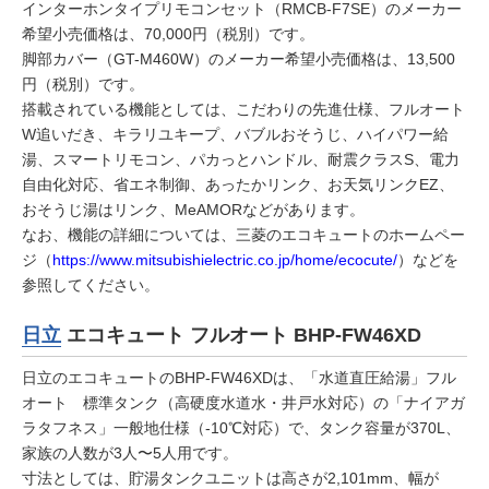
インターホンタイプリモコンセット（RMCB-F7SE）のメーカー
希望小売価格は、70,000円（税別）です。
脚部カバー（GT-M460W）のメーカー希望小売価格は、13,500
円（税別）です。
搭載されている機能としては、こだわりの先進仕様、フルオート
W追いだき、キラリユキープ、バブルおそうじ、ハイパワー給
湯、スマートリモコン、パカっとハンドル、耐震クラスS、電力
自由化対応、省エネ制御、あったかリンク、お天気リンクEZ、
おそうじ湯はリンク、MeAMORなどがあります。
なお、機能の詳細については、三菱のエコキュートのホームペー
ジ（
https://www.mitsubishielectric.co.jp/home/ecocute/
）などを
参照してください。
日立
エコキュート フルオート BHP-FW46XD
日立のエコキュートのBHP-FW46XDは、「水道直圧給湯」フル
オート 標準タンク（高硬度水道水・井戸水対応）の「ナイアガ
ラタフネス」一般地仕様（-10℃対応）で、タンク容量が370L、
家族の人数が3人〜5人用です。
寸法としては、貯湯タンクユニットは高さが2,101mm、幅が