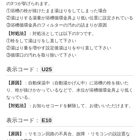
の3つが挙げられます。
①浴槽の栓が抜けたまま湯はりをしてしまった場合
②湯はりする湯量が浴槽循環金具より低い位置に設定されている
③浴槽循環金具のフィルターの汚れの詰まりが原因
【対処法】
：対処法としては以下の3つです。
①栓をして湯はりをし直して下さい
②湯はり量を増やす設定後湯はりをやり直して下さい
③循環口の汚れを取り除いて下さい
表示コード：
U25
【原因】
：自動保温中（自動湯かげん中）に浴槽の栓を抜いた
り、栓が抜けかかっているなどで、水位が浴槽循環金具より低く
なっている。
【対処法】
：お知らせコードを解除して、お使いいただけます。
表示コード：
E10
【原因】
：リモコン回路の不具合、故障 ・リモコンの誤設置な