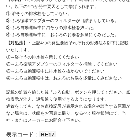
い。以下の4つが発生要因として挙げられます。
① 浴そうの排水栓をしていない。
② ふろ循環アダプターのフィルターが目詰まりしている。
③ ふろ自動運転中に浴そうの排水栓を抜いた。
④ ふろ自動運転中に、おふろのお湯を多量にくみだした。
【対処法】
：上記4つの発生要因それぞれの対処法を以下に記載
いたします。
①→浴そうの排水栓を閉じてください
②→ふろ循環アダプターのフィルターを掃除してください
③→ふろ自動運転中に排水栓を抜かないでください
④→ふろ自動運転中は、おふろのお湯を多量にくみださない
記載の処置を施した後「ふろ自動」ボタンを押してください。点
検表示が消え、通常通り使用できるようになります。
処置をしても、なお点検記号が表示される場合や該当する原因が
ない場合は、状態をお写真に撮り、なるべく現存状態にて、当
社・またはメーカーにお問合せ下さい。
表示コード：
HE17