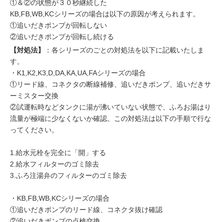
①＆②の状態が３０秒継続した
KB,FB,WB,KCシリーズの場合は以下の原因が考えられます。
①追いだきポンプが回転しない
②追いだきポンプが回転し続ける
【対処法】
：各シリーズのごとの対処法を以下に記載いたしま
す。
・K1,K2,K3,D,DA,KA,UA,FAシリーズの場合
①リード線、コネクタの断線補修、追いだきポンプ、追いだきサ
ーミスター交換
②試運転時などタンクに湯が沸いていない状態で、ふろお湯はり
流量が極端に少なくないか確認。この対処法は以下の手順で行な
ってください。
1.給水元栓を完全に「開」する
2.給水フィルターのゴミ除去
3.ふろ注湯弁のフィルターのゴミ除去
・KB,FB,WB,KCシリーズの場合
①追いだきポンプのリード線、コネクタ抜け確認
②追いだきポンプの点検交換