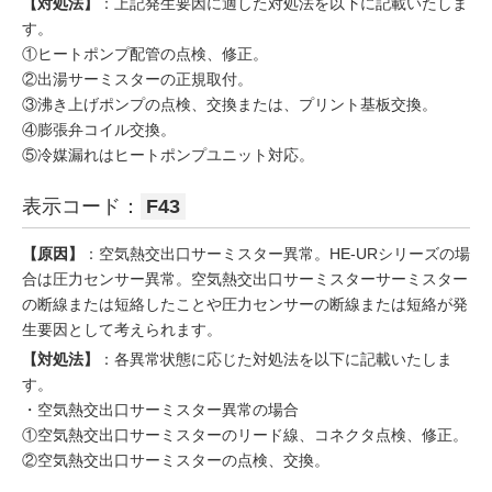
【対処法】
：上記発生要因に適した対処法を以下に記載いたしま
す。
①ヒートポンプ配管の点検、修正。
②出湯サーミスターの正規取付。
③沸き上げポンプの点検、交換または、プリント基板交換。
④膨張弁コイル交換。
⑤冷媒漏れはヒートポンプユニット対応。
表示コード：
F43
【原因】
：空気熱交出口サーミスター異常。HE-URシリーズの場
合は圧力センサー異常。空気熱交出口サーミスターサーミスター
の断線または短絡したことや圧力センサーの断線または短絡が発
生要因として考えられます。
【対処法】
：各異常状態に応じた対処法を以下に記載いたしま
す。
・空気熱交出口サーミスター異常の場合
①空気熱交出口サーミスターのリード線、コネクタ点検、修正。
②空気熱交出口サーミスターの点検、交換。