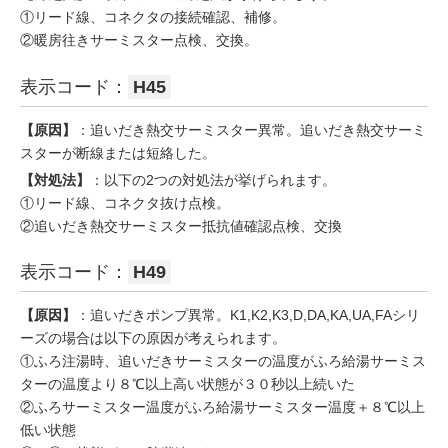
①リード線、コネクタの接続確認、補修。
②暖房往きサーミスター点検、交換。
表示コード：
H45
【原因】
：追いだき熱交サーミスター異常。追いだき熱交サーミ
スターが断線または短絡した。
【対処法】
：以下の2つの対処法が挙げられます。
①リード線、コネクタ抜け点検。
②追いだき熱交サーミスター抵抗値確認点検、交換
表示コード：
H49
【原因】
：追いだきポンプ異常。K1,K2,K3,D,DA,KA,UA,FAシリ
ーズの場合は以下の原因が考えられます。
①ふろ注湯時、追いだきサーミスターの温度がふろ給湯サーミス
ターの温度より８℃以上高い状態が３０秒以上続いた
②ふろサーミスター温度がふろ給湯サーミスター温度＋８℃以上
低い状態