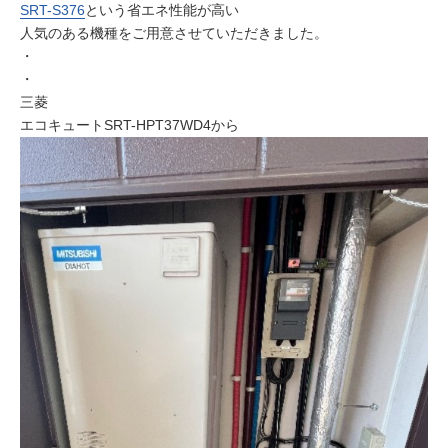
SRT-S376
という省エネ性能が高い
人気のある機種をご用意させていただきました。
・
・
三菱
エコキュートSRT-HPT37WD4から