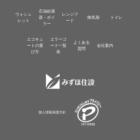
石油給湯
ウォシュ
レンジフ
器・ボイ
換気扇
トイレ
レット
ード
ラー
エコキュ
エラーコ
よくある
ートの選
ード一覧
会社案内
質問
び方
表
個人情報保護方針