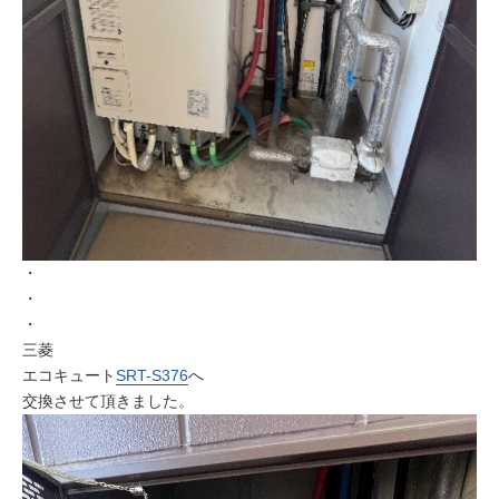
・
・
・
三菱
エコキュート
SRT-S376
へ
交換させて頂きました。