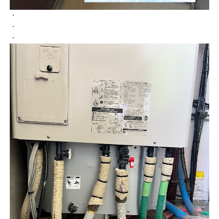
・
・
・