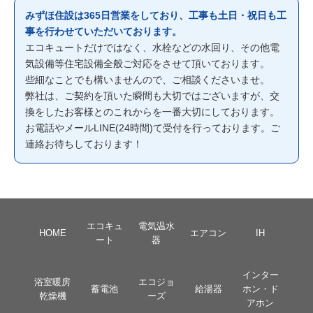
みずほ住設は365日営業をしており、工事も土日・祝日も工
事を行わせていただいております。
エコキュートだけではなく、水栓などの水回り、その他電
気設備等住宅設備全般ご対応をさせて頂いております。
些細なことでも構いませんので、ご相談くださいませ。
弊社は、ご契約を頂いた瞬間も大切ではございますが、交
換をしたお客様とのこれからを一番大切にしております。
お電話やメールLINE(24時間)て受付を行っております。ご
連絡お待ちしております！
エコキュ
電気温水
HOME
エアコン
IH
ート
器
インター
浴室暖房
エコジョ
蓄電池
給湯器
ホン・ド
乾燥機
ーズ
アホン