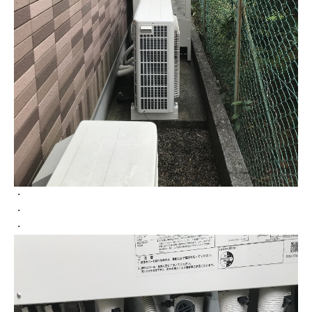
・
・
・