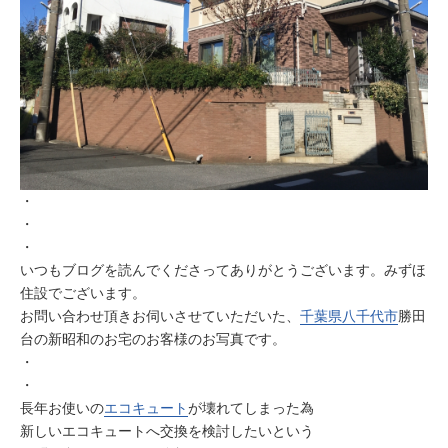
・
・
・
いつもブログを読んでくださってありがとうございます。みずほ
住設でございます。
お問い合わせ頂きお伺いさせていただいた、
千葉県
八千代市
勝田
台の新昭和のお宅のお客様のお写真です。
・
・
長年お使いの
エコキュート
が壊れてしまった為
新しいエコキュートへ交換を検討したいという