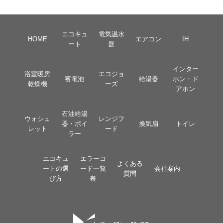
エコキュ
電気温水
HOME
エアコン
IH
ート
器
インター
浴室暖房
エコジョ
蓄電池
給湯器
ホン・ド
乾燥機
ーズ
アホン
石油給湯
ウォシュ
レンジフ
器・ボイ
換気扇
トイレ
レット
ード
ラー
エコキュ
エラーコ
よくある
ートの選
ード一覧
会社案内
質問
び方
表