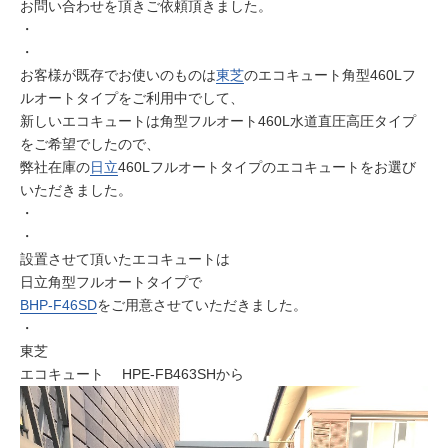
お問い合わせを頂きご依頼頂きました。
・
・
お客様が既存でお使いのものは
東芝
のエコキュート角型460Lフ
ルオートタイプをご利用中でして、
新しいエコキュートは角型フルオート460L水道直圧高圧タイプ
をご希望でしたので、
弊社在庫の
日立
460Lフルオートタイプのエコキュートをお選び
いただきました。
・
・
設置させて頂いたエコキュートは
日立角型フルオートタイプで
BHP-F46SD
をご用意させていただきました。
・
東芝
エコキュート HPE-FB463SHから