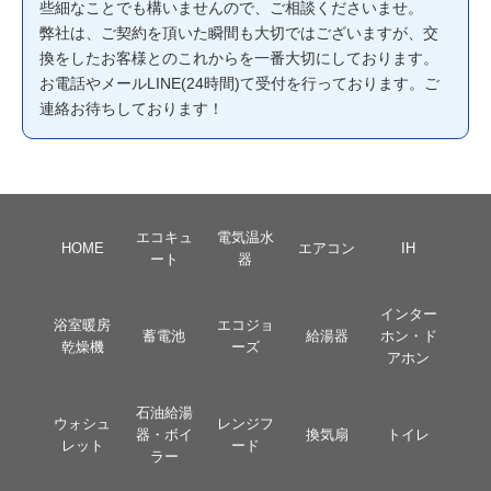
些細なことでも構いませんので、ご相談くださいませ。
弊社は、ご契約を頂いた瞬間も大切ではございますが、交
換をしたお客様とのこれからを一番大切にしております。
お電話やメールLINE(24時間)て受付を行っております。ご
連絡お待ちしております！
エコキュ
電気温水
HOME
エアコン
IH
ート
器
インター
浴室暖房
エコジョ
蓄電池
給湯器
ホン・ド
乾燥機
ーズ
アホン
石油給湯
ウォシュ
レンジフ
器・ボイ
換気扇
トイレ
レット
ード
ラー