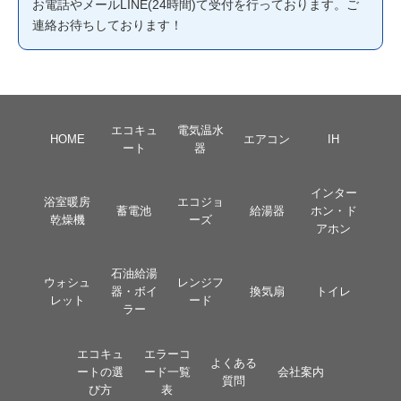
お電話やメールLINE(24時間)て受付を行っております。ご
連絡お待ちしております！
エコキュ
電気温水
HOME
エアコン
IH
ート
器
インター
浴室暖房
エコジョ
蓄電池
給湯器
ホン・ド
乾燥機
ーズ
アホン
石油給湯
ウォシュ
レンジフ
器・ボイ
換気扇
トイレ
レット
ード
ラー
エコキュ
エラーコ
よくある
ートの選
ード一覧
会社案内
質問
び方
表