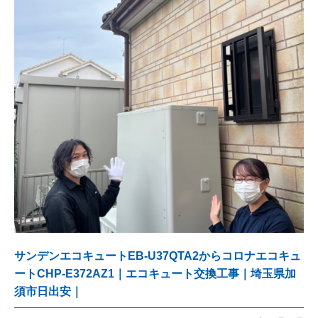
サンデンエコキュートEB-U37QTA2からコロナエコキュ
ートCHP-E372AZ1｜エコキュート交換工事｜埼玉県加
須市日出安｜