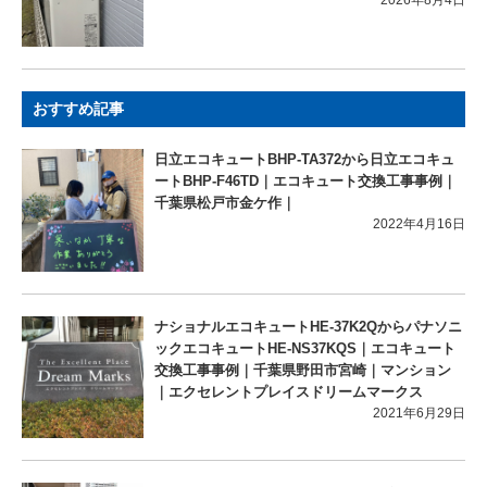
おすすめ記事
日立エコキュートBHP-TA372から日立エコキュ
ートBHP-F46TD｜エコキュート交換工事事例｜
千葉県松戸市金ケ作｜
2022年4月16日
ナショナルエコキュートHE-37K2Qからパナソニ
ックエコキュートHE-NS37KQS｜エコキュート
交換工事事例｜千葉県野田市宮崎｜マンション
｜エクセレントプレイスドリームマークス
2021年6月29日