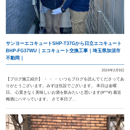
サンヨーエコキュートSHP-T37Gから日立エコキュート
BHP-FG37WU｜エコキュート交換工事｜埼玉県加須市
不動岡｜
2024年2月9日
【ブログ施工紹介】 ・ ・ ・ いつもブログを読んでくださってあ
りがとうございます。みずほ住設でございます。 本日は金曜
日。 心置きなく美味しいお酒を飲みたいと思います(#^^#) 最近
梅酒にハマっています。 さて本日ブ…