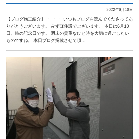
2022年6月10日
【ブログ施工紹介】 ・ ・ ・ いつもブログを読んでくださってあ
りがとうございます。 みずほ住設でございます。 本日は6月10
日、時の記念日です。 週末の貴重なひと時を大切に過ごしたい
ものですね。 本日ブログ掲載させて頂…