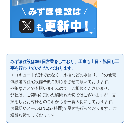
みずほ住設は365日営業をしており、工事も土日・祝日も工
事を行わせていただいております。
エコキュートだけではなく、水栓などの水回り、その他電
気設備等住宅設備全般ご対応をさせて頂いております。
些細なことでも構いませんので、ご相談くださいませ。
弊社は、ご契約を頂いた瞬間も大切ではございますが、交
換をしたお客様とのこれからを一番大切にしております。
お電話やメールLINE(24時間)て受付を行っております。ご
連絡お待ちしております！