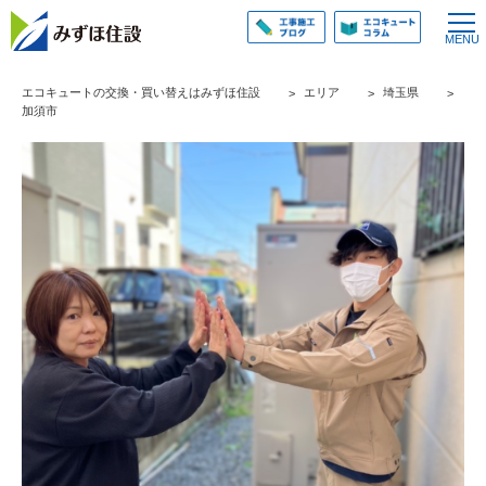
エコキュートの交換・買い替えはみずほ住設
エリア
埼玉県
加須市