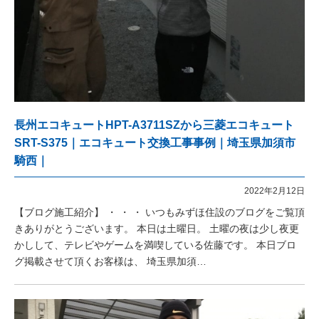
長州エコキュートHPT-A3711SZから三菱エコキュート
SRT-S375｜エコキュート交換工事事例｜埼玉県加須市
騎西｜
2022年2月12日
【ブログ施工紹介】 ・ ・ ・ いつもみずほ住設のブログをご覧頂
きありがとうございます。 本日は土曜日。 土曜の夜は少し夜更
かしして、テレビやゲームを満喫している佐藤です。 本日ブロ
グ掲載させて頂くお客様は、 埼玉県加須…