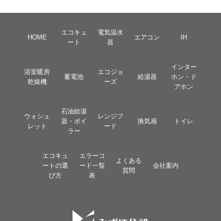
エコキュ
電気温水
HOME
エアコン
IH
ート
器
インター
浴室暖房
エコジョ
蓄電池
給湯器
ホン・ド
乾燥機
ーズ
アホン
石油給湯
ウォシュ
レンジフ
器・ボイ
換気扇
トイレ
レット
ード
ラー
エコキュ
エラーコ
よくある
ートの選
ード一覧
会社案内
質問
び方
表