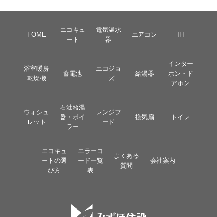
エコキュ
電気温水
HOME
エアコン
IH
ート
器
インター
浴室暖房
エコジョ
蓄電池
給湯器
ホン・ド
乾燥機
ーズ
アホン
石油給湯
ウォシュ
レンジフ
器・ボイ
換気扇
トイレ
レット
ード
ラー
エコキュ
エラーコ
よくある
ートの選
ード一覧
会社案内
質問
び方
表