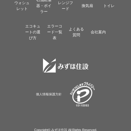
ウォシュ
レンジフ
器・ボイ
換気扇
トイレ
レット
ード
ラー
エコキュ
エラーコ
よくある
ートの選
ード一覧
会社案内
質問
び方
表
個人情報保護方針
Copyright© みずほ住設 All Rights Reserved.