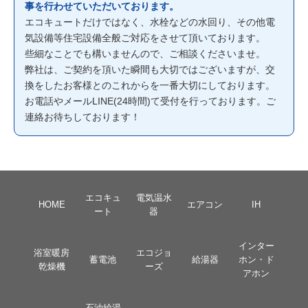
事を行わせていただいております。
エコキュートだけではなく、水栓などの水回り、その他電
気設備等住宅設備全般ご対応をさせて頂いております。
些細なことでも構いませんので、ご相談くださいませ。
弊社は、ご契約を頂いた瞬間も大切ではございますが、交
換をしたお客様とのこれからを一番大切にしております。
お電話やメールLINE(24時間)て受付を行っております。ご
連絡お待ちしております！
エコキュ
電気温水
HOME
エアコン
IH
ート
器
インター
浴室暖房
エコジョ
蓄電池
給湯器
ホン・ド
乾燥機
ーズ
アホン
石油給湯