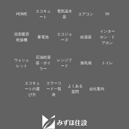
エコキュ
電気温水
HOME
エアコン
IH
ート
器
インター
浴室暖房
エコジョ
蓄電池
給湯器
ホン・ド
乾燥機
ーズ
アホン
石油給湯
ウォシュ
レンジフ
器・ボイ
換気扇
トイレ
レット
ード
ラー
エコキュ
エラーコ
よくある
ートの選
ード一覧
会社案内
質問
び方
表