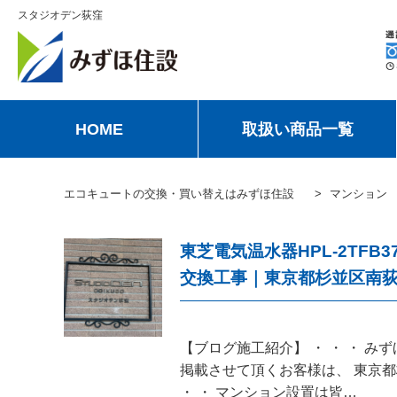
スタジオデン荻窪
HOME
取扱い商品一覧
エコキュートの交換・買い替えはみずほ住設
マンション
東芝電気温水器HPL-2TFB
交換工事｜東京都杉並区南
【ブログ施工紹介】 ・ ・ ・ 
掲載させて頂くお客様は、 東京
・ ・ マンション設置は皆…